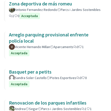
Zona deportiva de más romeu
Antonio Fernandez Redondo
Parcs i Jardins Sostenibles
1
0
Acceptada
Arreglo parquing provisional enfrente
policía local
Vicente Hernando Millan
Aparcaments
0
1
Acceptada
Basquet per a petits
Sandra Soler Castells
Pistes Esportives
0
0
Acceptada
Renovacion de los parques infantiles
Andrea
Segur
Parcs i Jardins Sostenibles
1
1