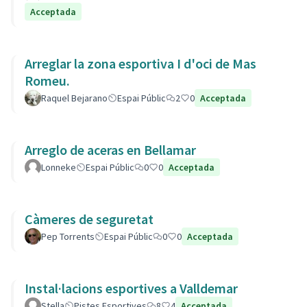
Acceptada
Arreglar la zona esportiva I d'oci de Mas
Romeu.
Raquel Bejarano
Espai Públic
2
0
Acceptada
Arreglo de aceras en Bellamar
Lonneke
Espai Públic
0
0
Acceptada
Càmeres de seguretat
Pep Torrents
Espai Públic
0
0
Acceptada
Instal·lacions esportives a Valldemar
Stella
Pistes Esportives
8
4
Acceptada