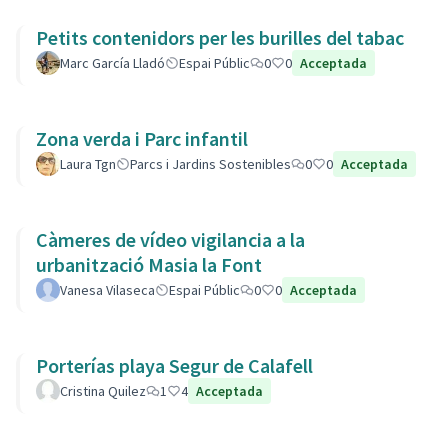
Petits contenidors per les burilles del tabac
Marc García Lladó
Espai Públic
0
0
Acceptada
Zona verda i Parc infantil
Laura Tgn
Parcs i Jardins Sostenibles
0
0
Acceptada
Càmeres de vídeo vigilancia a la
urbanització Masia la Font
Vanesa Vilaseca
Espai Públic
0
0
Acceptada
Porterías playa Segur de Calafell
Cristina Quilez
1
4
Acceptada