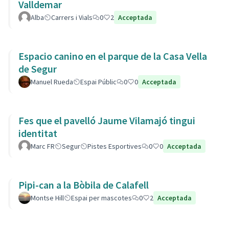
Valldemar
Alba
Carrers i Vials
0
2
Acceptada
Espacio canino en el parque de la Casa Vella
de Segur
Manuel Rueda
Espai Públic
0
0
Acceptada
Fes que el pavelló Jaume Vilamajó tingui
identitat
Marc FR
Segur
Pistes Esportives
0
0
Acceptada
Pipi-can a la Bòbila de Calafell
Montse Hill
Espai per mascotes
0
2
Acceptada