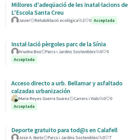
Millores d'adeqüació de les inatal·lacions de
L'Escola Santa Creu
Javier
Rehabilitació ecològica
2
0
Acceptada
Instal·lació pèrgoles parc de la Sínia
Ariadna Bou
Parcs i Jardins Sostenibles
0
0
Acceptada
Acceso directo a urb. Bellamar y asfaltado
calzadas urbanización
Maria Reyes Guerra Suarez
Carrers i Vials
0
0
Acceptada
Deporte gratuito para tod@s en Calafell
Jose A. Nieto
Parcs i Jardins Sostenibles
0
7