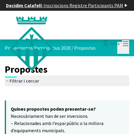
Decidim Calafell
-
Inscripcions Registre Participants PAM
Menú
Entra
Menú p
Pressupostos Participatius 2020
/
Propostes
Propostes
Filtrar i cercar
Saltar el mapa
Leaflet
|
©
HERE maps
16
El següent element és un mapa que presenta els components d'aq
+
Quines propostes poden presentar-se?
−
Necessàriament han de ser inversions.
– Relacionades amb l’espai públic o la millora
d’equipaments municipals.