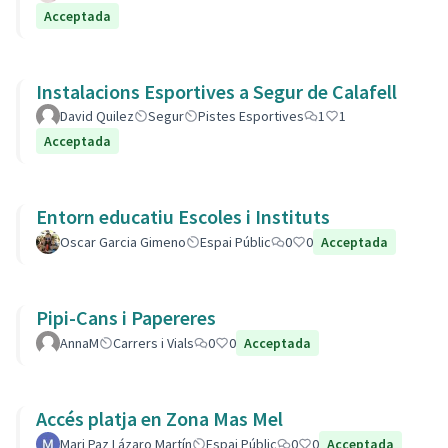
Acceptada
Instalacions Esportives a Segur de Calafell
David Quilez
Segur
Pistes Esportives
1
1
Acceptada
Entorn educatiu Escoles i Instituts
Oscar Garcia Gimeno
Espai Públic
0
0
Acceptada
Pipi-Cans i Papereres
AnnaM
Carrers i Vials
0
0
Acceptada
Accés platja en Zona Mas Mel
Mari Paz Lázaro Martín
Espai Públic
0
0
Acceptada