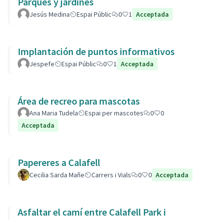
Parques y jardines
Jesús Medina
Espai Públic
0
1
Acceptada
Implantación de puntos informativos
Jespefe
Espai Públic
0
1
Acceptada
Área de recreo para mascotas
Ana Maria Tudela
Espai per mascotes
0
0
Acceptada
Papereres a Calafell
Cecilia Sarda Mañe
Carrers i Vials
0
0
Acceptada
Asfaltar el camí entre Calafell Park i