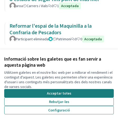
aroa
Carrers i Vials
0
1
Acceptada
Reformar l'espai de la Maquinilla a la
Confraria de Pescadors
Participant eliminada
Administrador
Patrimoni
0
0
Acceptada
Veure totes les propostes retirades
Informació sobre les galetes que es fan servir a
aquesta pàgina web
Utilitzem galetes en el nostre lloc web per a millorar el rendiment i el
Termes i condicions d'ús
contingut d'aquest. Les galetes ens permeten oferir una experiència
Configuració de les galetes
d'usuari i uns continguts més personalitzats des dels nostres canals
Decidim Calafell a X
Decidim Calafell a Facebook
Decidim Calafell a YouTube
Decidim Calafell a GitHub
de xarxes socials.
(Enllaç extern)
(Enllaç extern)
(Enllaç extern)
(Enllaç extern)
Acceptar totes
Rebutjar-les
Amb llicènc
(Enllaç exte
Configuració
(Enllaç extern)
Web creada amb
programari lliure
.
(Enllaç extern)