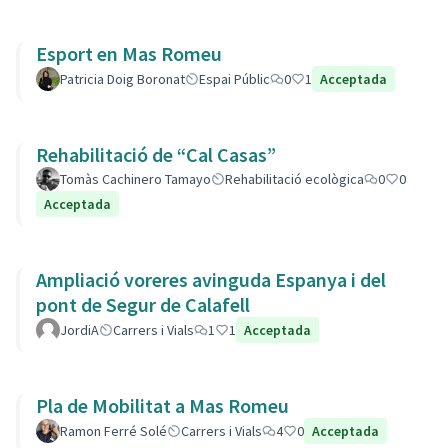
Esport en Mas Romeu
Patricia Doig Boronat
Espai Públic
0
1
Acceptada
Rehabilitació de “Cal Casas”
Tomàs Cachinero Tamayo
Rehabilitació ecològica
0
0
Acceptada
Ampliació voreres avinguda Espanya i del
pont de Segur de Calafell
JordiA
Carrers i Vials
1
1
Acceptada
Pla de Mobilitat a Mas Romeu
Ramon Ferré Solé
Carrers i Vials
4
0
Acceptada