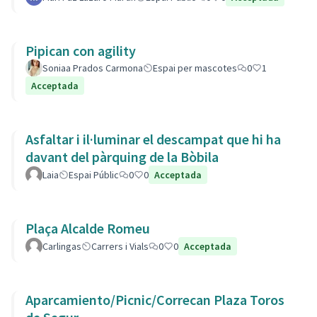
Pipican con agility
Soniaa Prados Carmona
Espai per mascotes
0
1
Acceptada
Asfaltar i il·luminar el descampat que hi ha
davant del pàrquing de la Bòbila
Laia
Espai Públic
0
0
Acceptada
Plaça Alcalde Romeu
Carlingas
Carrers i Vials
0
0
Acceptada
Aparcamiento/Picnic/Correcan Plaza Toros