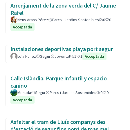
Arrenjament de la zona verda del C/ Jaume
Rafel
Neus Arans Pérez
Parcs i Jardins Sostenibles
0
0
Acceptada
Instalaciones deportivas playa port segur
Lola Nuñez
Segur
Joventut
1
1
Acceptada
Calle Islàndia. Parque infantil y espacio
canino
Menuda
Segur
Parcs i Jardins Sostenibles
0
0
Acceptada
Asfaltar el tram de Lluís companys des
d'estació de segur fins pont de mas mel