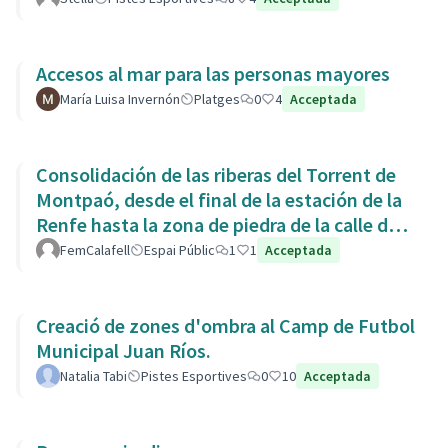
Accesos al mar para las personas mayores
María Luisa Invernón
Platges
0
4
Acceptada
Consolidación de las riberas del Torrent de
Montpaó, desde el final de la estación de la
Renfe hasta la zona de piedra de la calle de
L’Estany.
FemCalafell
Espai Públic
1
1
Acceptada
Creació de zones d'ombra al Camp de Futbol
Municipal Juan Ríos.
Natalia Tabi
Pistes Esportives
0
10
Acceptada