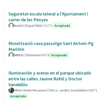
Seguretat escala lateral a l'Ajuntament i
carrer de les Penyes
Noelia
Espai Públic
1
1
Acceptada
Museïtzació casa passatge Sant Antoni-Pg
Maritim
MIREIA
Patrimoni
0
0
Acceptada
Iluminación y aceras en el parque ubicado
entre las calles Jaume Rafel y Doctor
Vandellòs
Albert Iturbe Recasens
Parcs i Jardins Sostenibles
0
1
Acceptada