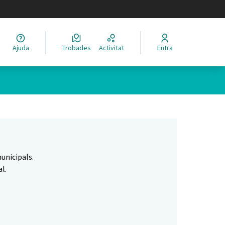
legir el idioma
Ajuda
Trobades
Activitat
Entra
Leaflet
|
©
HERE maps
 com a punts al mapa. L'element es pot fer servir amb un lector 
unicipals.
l.
.