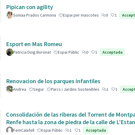
Pipican con agility
Soniaa Prados Carmona
Espai per mascotes
0
1
Accep
Esport en Mas Romeu
Patricia Doig Boronat
Espai Públic
0
1
Acceptada
Renovacion de los parques infantiles
Andrea
Segur
Parcs i Jardins Sostenibles
1
1
Accep
Consolidación de las riberas del Torrent de Montpaó
Renfe hasta la zona de piedra de la calle de L’Estan
FemCalafell
Espai Públic
1
1
Acceptada