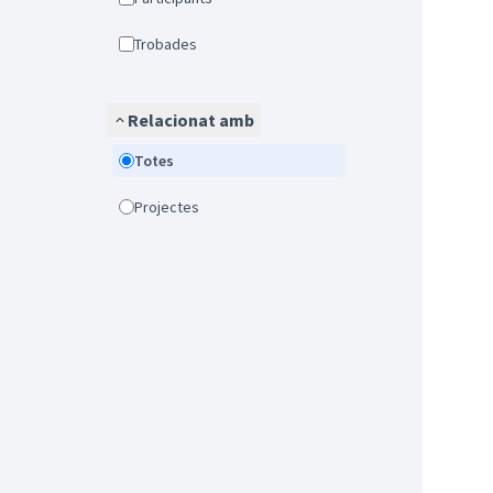
Trobades
Relacionat amb
Totes
Projectes