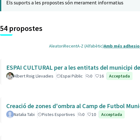
Els suports a les propostes són merament informatius
54 propostes
Aleatori
Recent
A-Z (Alfabètic)
Amb més adhesio
ESPAI CULTURAL per a les entitats del municipi de 
Albert Roig Llevadies
Espai Públic
0
16
Acceptada
Creació de zones d'ombra al Camp de Futbol Munic
Natalia Tabi
Pistes Esportives
0
10
Acceptada