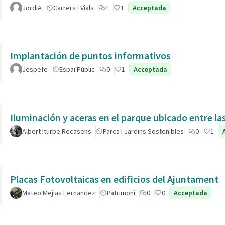
JordiA
Carrers i Vials
1
1
Acceptada
Implantación de puntos informativos
Jespefe
Espai Públic
0
1
Acceptada
Iluminación y aceras en el parque ubicado entre la
Albert Iturbe Recasens
Parcs i Jardins Sostenibles
0
1
Placas Fotovoltaicas en edificios del Ajuntament
Mateo Mejias Fernandez
Patrimoni
0
0
Acceptada