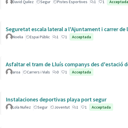
David Quilez
Segur
Pistes Esportives
1
1
Acceptad
Seguretat escala lateral a l'Ajuntament i carrer de
Noelia
Espai Públic
1
1
Acceptada
Asfaltar el tram de Lluís companys des d'estació 
aroa
Carrers i Vials
0
1
Acceptada
Instalaciones deportivas playa port segur
Lola Nuñez
Segur
Joventut
1
1
Acceptada