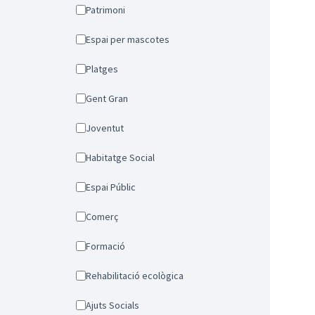
Patrimoni
Espai per mascotes
Platges
Gent Gran
Joventut
Habitatge Social
Espai Públic
Comerç
Formació
Rehabilitació ecològica
Ajuts Socials