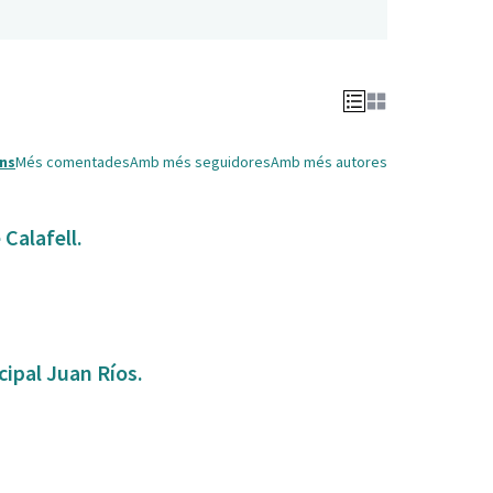
ns
Més comentades
Amb més seguidores
Amb més autores
Calafell.
ipal Juan Ríos.