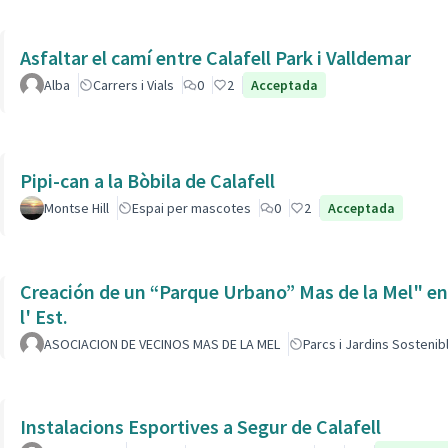
Asfaltar el camí entre Calafell Park i Valldemar
Alba
Carrers i Vials
0
2
Acceptada
Pipi-can a la Bòbila de Calafell
Montse Hill
Espai per mascotes
0
2
Acceptada
Creación de un “Parque Urbano” Mas de la Mel" entre
l' Est.
ASOCIACION DE VECINOS MAS DE LA MEL
Parcs i Jardins Sostenib
Instalacions Esportives a Segur de Calafell