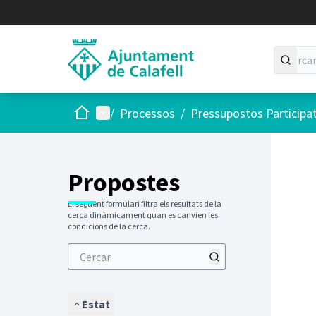
Inici
Menú principal
/
Processos
/
Pressupostos Participa
Saltar
El següen
+
−
Propostes
El següent formulari filtra els resultats de la
cerca dinàmicament quan es canvien les
condicions de la cerca.
Estat