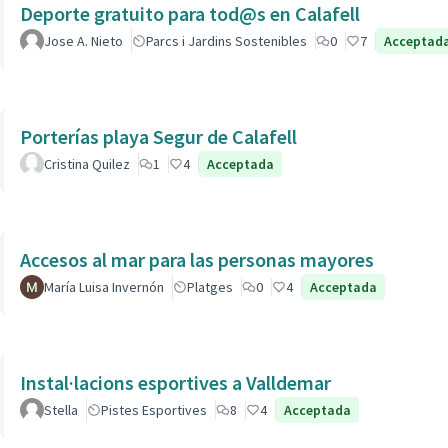
Deporte gratuito para tod@s en Calafell
Jose A. Nieto
Parcs i Jardins Sostenibles
0
7
Acceptad
Porterías playa Segur de Calafell
Cristina Quilez
1
4
Acceptada
Accesos al mar para las personas mayores
María Luisa Invernón
Platges
0
4
Acceptada
Instal·lacions esportives a Valldemar
Stella
Pistes Esportives
8
4
Acceptada