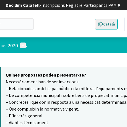
Decidim Calafell
-
Inscripcions Registre Participants PAM
Català
Triar la llengua
E
Menú d'usuari
tius 2020
/
 el mapa
14
t element és un mapa que presenta els components d'aquesta pàgina
Quines propostes poden presentar-se?
Necessàriament han de ser inversions.
– Relacionades amb l’espai públic o la millora d’equipaments m
– De competència municipal i sobre béns de propietat municipa
– Concretes i que donin resposta a una necessitat determinada
– Que compleixin la normativa vigent.
– D’interès general.
– Viables tècnicament.