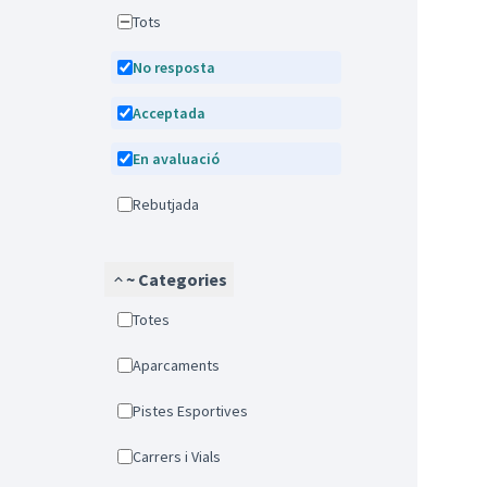
Tots
No resposta
Acceptada
En avaluació
Rebutjada
~ Categories
Totes
Aparcaments
Pistes Esportives
Carrers i Vials