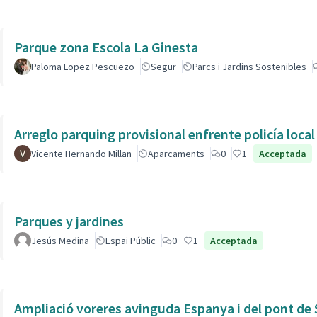
Parque zona Escola La Ginesta
Paloma Lopez Pescuezo
Segur
Parcs i Jardins Sostenibles
Arreglo parquing provisional enfrente policía local
Vicente Hernando Millan
Aparcaments
0
1
Acceptada
Parques y jardines
Jesús Medina
Espai Públic
0
1
Acceptada
Ampliació voreres avinguda Espanya i del pont de 