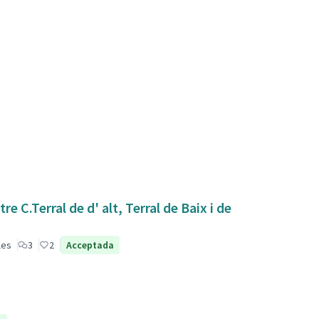
 C.Terral de d' alt, Terral de Baix i de
les
3
2
Acceptada