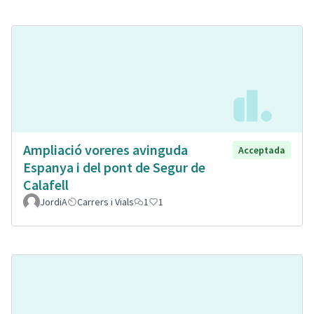
Ampliació voreres avinguda
Acceptada
Espanya i del pont de Segur de
Calafell
JordiA
Carrers i Vials
1
1