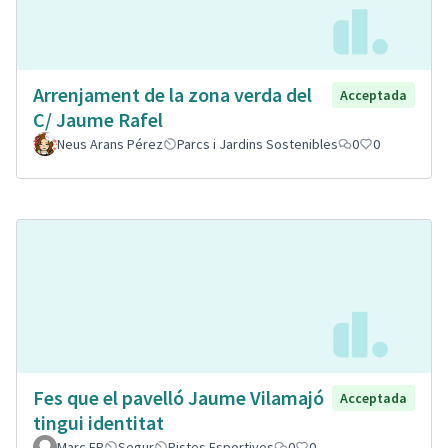
Arrenjament de la zona verda del
Acceptada
C/ Jaume Rafel
Neus Arans Pérez
Parcs i Jardins Sostenibles
0
0
Fes que el pavelló Jaume Vilamajó
Acceptada
tingui identitat
Marc FR
Segur
Pistes Esportives
0
0