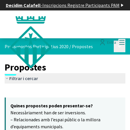
Decidim Calafell
-
Inscripcions Registre Participants PAM
Menú
Entra
Menú p
Pressupostos Participatius 2020
/
Propostes
Propostes
Filtrar i cercar
Saltar el mapa
Leaflet
|
©
HERE maps
14
El següent element és un mapa que presenta els components d'aq
+
Quines propostes poden presentar-se?
−
Necessàriament han de ser inversions.
– Relacionades amb l’espai públic o la millora
d’equipaments municipals.