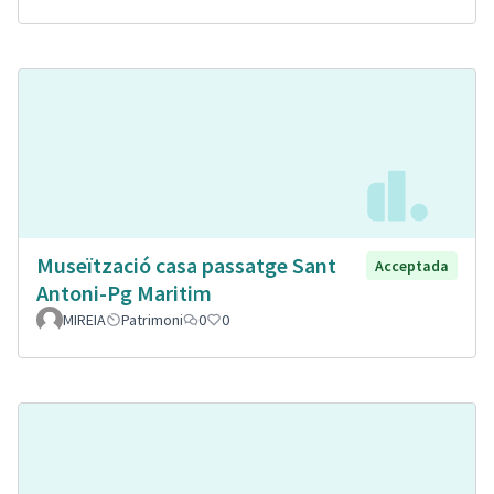
Museïtzació casa passatge Sant
Acceptada
Antoni-Pg Maritim
MIREIA
Patrimoni
0
0