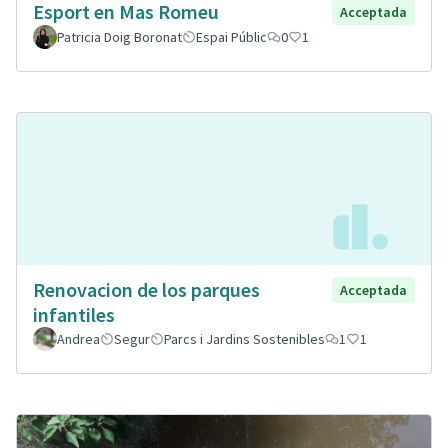
Esport en Mas Romeu
Acceptada
Patricia Doig Boronat
Espai Públic
0
1
Renovacion de los parques
Acceptada
infantiles
Andrea
Segur
Parcs i Jardins Sostenibles
1
1