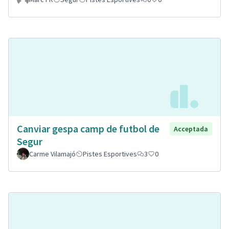
Canviar gespa camp de futbol de
Acceptada
Segur
Carme Vilamajó
Pistes Esportives
3
0