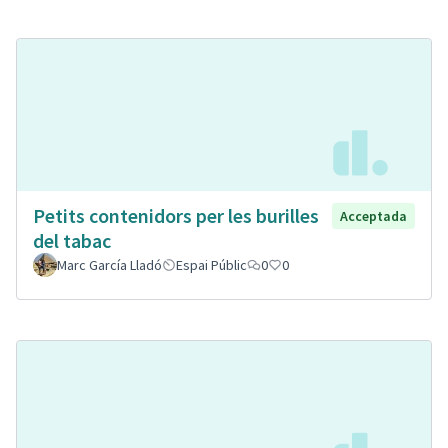
Petits contenidors per les burilles
Acceptada
del tabac
Marc García Lladó
Espai Públic
0
0