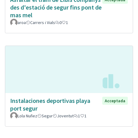
des d'estació de segur fins pont de
mas mel
aroa
Carrers i Vials
0
1
Instalaciones deportivas playa
Acceptada
port segur
Lola Nuñez
Segur
Joventut
1
1