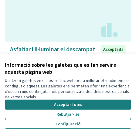
Asfaltar i il·luminar el descampat
Acceptada
que hi ha davant del pàrquing de la
Bòbila
Informació sobre les galetes que es fan servir a
aquesta pàgina web
Laia
Espai Públic
0
0
Utilitzem galetes en el nostre lloc web per a millorar el rendiment i el
contingut d'aquest. Les galetes ens permeten oferir una experiència
d'usuari i uns continguts més personalitzats des dels nostres canals
de xarxes socials.
Acceptar totes
Rebutjar-les
Configuració