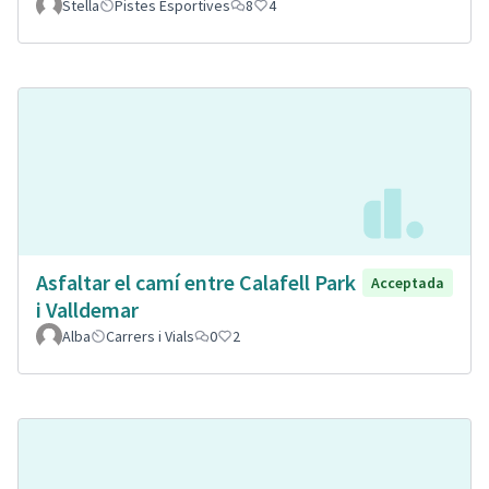
Stella
Pistes Esportives
8
4
Asfaltar el camí entre Calafell Park
Acceptada
i Valldemar
Alba
Carrers i Vials
0
2