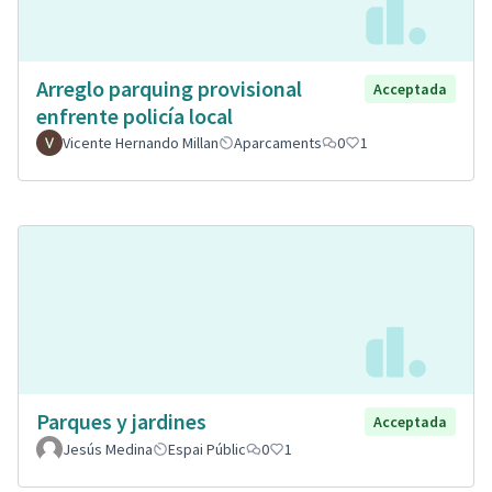
Arreglo parquing provisional
Acceptada
enfrente policía local
Vicente Hernando Millan
Aparcaments
0
1
Parques y jardines
Acceptada
Jesús Medina
Espai Públic
0
1