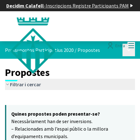
Decidim Calafell
-
Inscripcions Registre Participants PAM
Menú
Entra
Menú p
Pressupostos Participatius 2020
/
Propostes
Propostes
Filtrar i cercar
Saltar el mapa
Leaflet
|
©
HERE maps
16
El següent element és un mapa que presenta els components d'aq
+
Quines propostes poden presentar-se?
−
Necessàriament han de ser inversions.
– Relacionades amb l’espai públic o la millora
d’equipaments municipals.