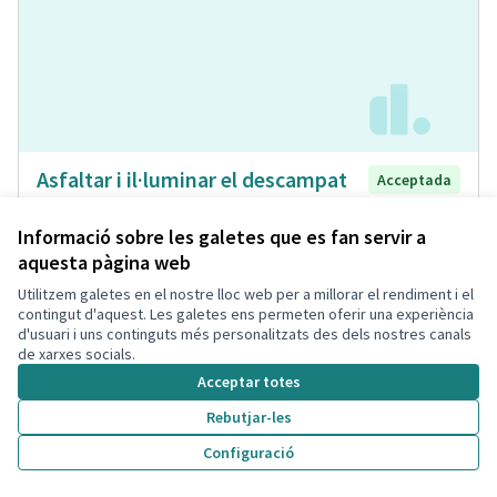
Asfaltar i il·luminar el descampat
Acceptada
que hi ha davant del pàrquing de la
Bòbila
Informació sobre les galetes que es fan servir a
aquesta pàgina web
Laia
Espai Públic
0
0
Utilitzem galetes en el nostre lloc web per a millorar el rendiment i el
contingut d'aquest. Les galetes ens permeten oferir una experiència
d'usuari i uns continguts més personalitzats des dels nostres canals
de xarxes socials.
Acceptar totes
Rebutjar-les
Configuració