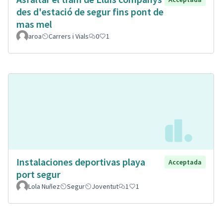
des d'estació de segur fins pont de
mas mel
aroa
Carrers i Vials
0
1
Instalaciones deportivas playa
Acceptada
port segur
Lola Nuñez
Segur
Joventut
1
1