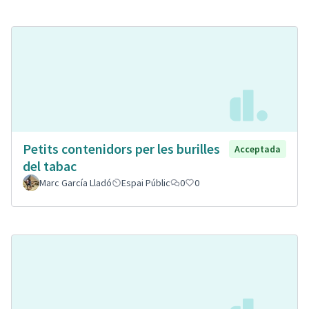
Petits contenidors per les burilles
Acceptada
del tabac
Marc García Lladó
Espai Públic
0
0