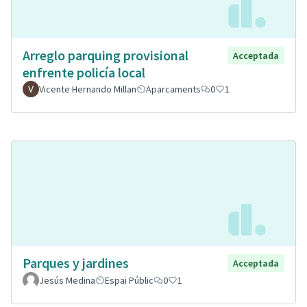
Arreglo parquing provisional
Acceptada
enfrente policía local
Vicente Hernando Millan
Aparcaments
0
1
Parques y jardines
Acceptada
Jesús Medina
Espai Públic
0
1