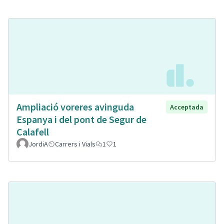
Ampliació voreres avinguda
Acceptada
Espanya i del pont de Segur de
Calafell
JordiA
Carrers i Vials
1
1