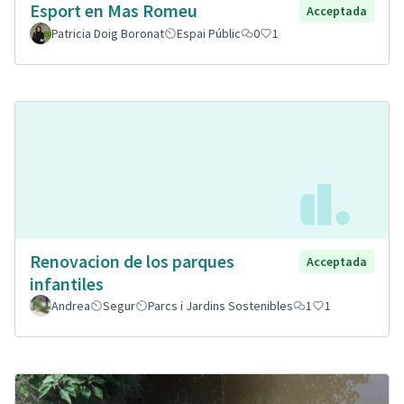
Esport en Mas Romeu
Acceptada
Patricia Doig Boronat
Espai Públic
0
1
Renovacion de los parques
Acceptada
infantiles
Andrea
Segur
Parcs i Jardins Sostenibles
1
1