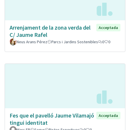
Arrenjament de la zona verda del
Acceptada
C/ Jaume Rafel
Neus Arans Pérez
Parcs i Jardins Sostenibles
0
0
Fes que el pavelló Jaume Vilamajó
Acceptada
tingui identitat
Marc FR
Segur
Pistes Esportives
0
0