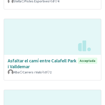
Stella
Pistes Esportives
8
4
Asfaltar el camí entre Calafell Park
Acceptada
i Valldemar
Alba
Carrers i Vials
0
2