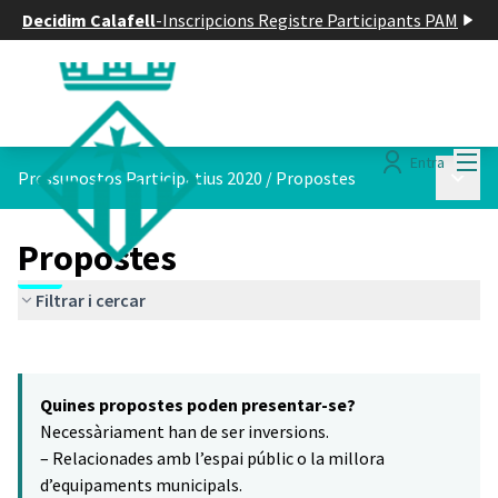
Decidim Calafell
-
Inscripcions Registre Participants PAM
Menú
Entra
Menú p
Pressupostos Participatius 2020
/
Propostes
Propostes
Filtrar i cercar
Saltar el mapa
Leaflet
|
©
HERE maps
8
El següent element és un mapa que presenta els components d'aq
+
Quines propostes poden presentar-se?
−
Necessàriament han de ser inversions.
– Relacionades amb l’espai públic o la millora
d’equipaments municipals.