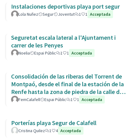
Instalaciones deportivas playa port segur
Lola Nuñez
Segur
Joventut
1
1
Acceptada
Seguretat escala lateral a l'Ajuntament i
carrer de les Penyes
Noelia
Espai Públic
1
1
Acceptada
Consolidación de las riberas del Torrent de
Montpaó, desde el final de la estación de la
Renfe hasta la zona de piedra de la calle de
L’Estany.
FemCalafell
Espai Públic
1
1
Acceptada
Porterías playa Segur de Calafell
Cristina Quilez
1
4
Acceptada