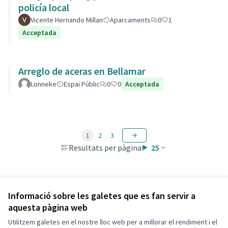
policía local
Vicente Hernando Millan
Aparcaments
0
1
Acceptada
Arreglo de aceras en Bellamar
Lonneke
Espai Públic
0
0
Acceptada
1
2
3
Resultats per pàgina:
25
Veure totes les propostes retirades
Informació sobre les galetes que es fan servir a
aquesta pàgina web
Utilitzem galetes en el nostre lloc web per a millorar el rendiment i el
Termes i condicions d'ús