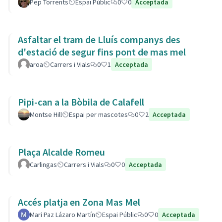
Pep Torrents
Espai Públic
0
0
Acceptada
Asfaltar el tram de Lluís companys des
d'estació de segur fins pont de mas mel
aroa
Carrers i Vials
0
1
Acceptada
Pipi-can a la Bòbila de Calafell
Montse Hill
Espai per mascotes
0
2
Acceptada
Plaça Alcalde Romeu
Carlingas
Carrers i Vials
0
0
Acceptada
Accés platja en Zona Mas Mel
Mari Paz Lázaro Martín
Espai Públic
0
0
Acceptada