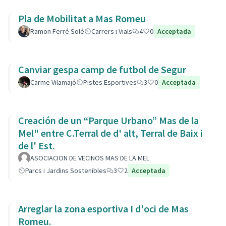
Pla de Mobilitat a Mas Romeu
Ramon Ferré Solé
Carrers i Vials
4
0
Acceptada
Canviar gespa camp de futbol de Segur
Carme Vilamajó
Pistes Esportives
3
0
Acceptada
Creación de un “Parque Urbano” Mas de la
Mel" entre C.Terral de d' alt, Terral de Baix i
de l' Est.
ASOCIACION DE VECINOS MAS DE LA MEL
Parcs i Jardins Sostenibles
3
2
Acceptada
Arreglar la zona esportiva I d'oci de Mas
Romeu.