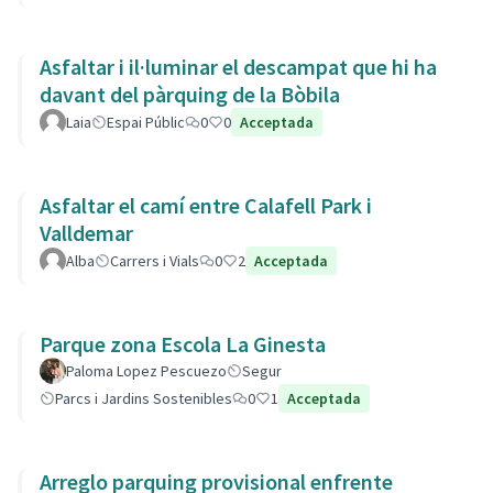
Asfaltar i il·luminar el descampat que hi ha
davant del pàrquing de la Bòbila
Laia
Espai Públic
0
0
Acceptada
Asfaltar el camí entre Calafell Park i
Valldemar
Alba
Carrers i Vials
0
2
Acceptada
Parque zona Escola La Ginesta
Paloma Lopez Pescuezo
Segur
Parcs i Jardins Sostenibles
0
1
Acceptada
Arreglo parquing provisional enfrente