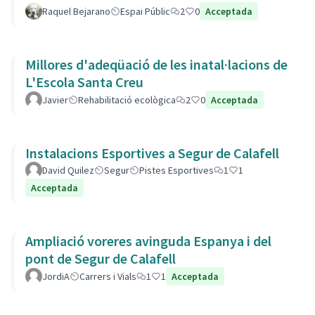
Raquel Bejarano
Espai Públic
2
0
Acceptada
Millores d'adeqüació de les inatal·lacions de
L'Escola Santa Creu
Javier
Rehabilitació ecològica
2
0
Acceptada
Instalacions Esportives a Segur de Calafell
David Quilez
Segur
Pistes Esportives
1
1
Acceptada
Ampliació voreres avinguda Espanya i del
pont de Segur de Calafell
JordiA
Carrers i Vials
1
1
Acceptada