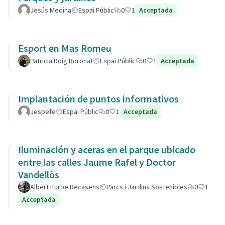
Jesús Medina
Espai Públic
0
1
Acceptada
Esport en Mas Romeu
Patricia Doig Boronat
Espai Públic
0
1
Acceptada
Implantación de puntos informativos
Jespefe
Espai Públic
0
1
Acceptada
Iluminación y aceras en el parque ubicado
entre las calles Jaume Rafel y Doctor
Vandellòs
Albert Iturbe Recasens
Parcs i Jardins Sostenibles
0
1
Acceptada