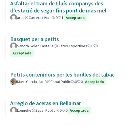
Asfaltar el tram de Lluís companys des
d'estació de segur fins pont de mas mel
aroa
Carrers i Vials
0
1
Acceptada
Basquet per a petits
Sandra Soler Castells
Pistes Esportives
0
0
Acceptada
Petits contenidors per les burilles del tabac
Marc García Lladó
Espai Públic
0
0
Acceptada
Arreglo de aceras en Bellamar
Lonneke
Espai Públic
0
0
Acceptada