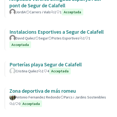
pont de Segur de Calafell
JordiA
Carrers i Vials
1
1
Acceptada
Instalacions Esportives a Segur de Calafell
David Quilez
Segur
Pistes Esportives
1
1
Acceptada
Porterías playa Segur de Calafell
Cristina Quilez
1
4
Acceptada
Zona deportiva de más romeu
Antonio Fernandez Redondo
Parcs i Jardins Sostenibles
1
0
Acceptada