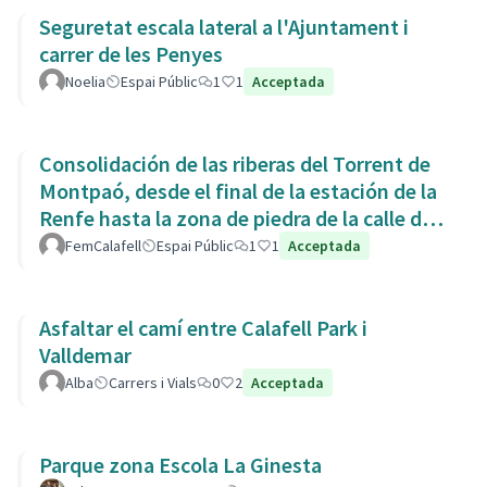
Seguretat escala lateral a l'Ajuntament i
carrer de les Penyes
Noelia
Espai Públic
1
1
Acceptada
Consolidación de las riberas del Torrent de
Montpaó, desde el final de la estación de la
Renfe hasta la zona de piedra de la calle de
L’Estany.
FemCalafell
Espai Públic
1
1
Acceptada
Asfaltar el camí entre Calafell Park i
Valldemar
Alba
Carrers i Vials
0
2
Acceptada
Parque zona Escola La Ginesta