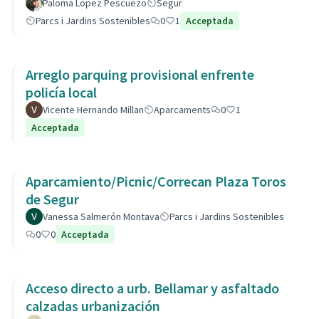
Paloma Lopez Pescuezo
Segur
Parcs i Jardins Sostenibles
0
1
Acceptada
Arreglo parquing provisional enfrente
policía local
Vicente Hernando Millan
Aparcaments
0
1
Acceptada
Aparcamiento/Picnic/Correcan Plaza Toros
de Segur
Vanessa Salmerón Montava
Parcs i Jardins Sostenibles
0
0
Acceptada
Acceso directo a urb. Bellamar y asfaltado
calzadas urbanización