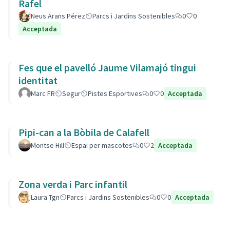
Rafel
Neus Arans Pérez
Parcs i Jardins Sostenibles
0
0
Acceptada
Fes que el pavelló Jaume Vilamajó tingui
identitat
Marc FR
Segur
Pistes Esportives
0
0
Acceptada
Pipi-can a la Bòbila de Calafell
Montse Hill
Espai per mascotes
0
2
Acceptada
Zona verda i Parc infantil
Laura Tgn
Parcs i Jardins Sostenibles
0
0
Acceptada