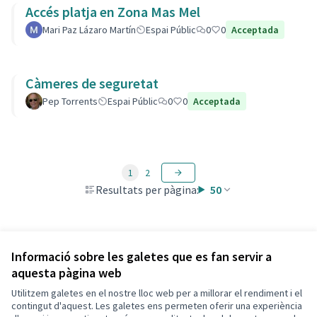
Accés platja en Zona Mas Mel
Mari Paz Lázaro Martín
Espai Públic
0
0
Acceptada
Càmeres de seguretat
Pep Torrents
Espai Públic
0
0
Acceptada
1
2
Resultats per pàgina:
50
Veure totes les propostes retirades
Informació sobre les galetes que es fan servir a
aquesta pàgina web
Utilitzem galetes en el nostre lloc web per a millorar el rendiment i el
Termes i condicions d'ús
contingut d'aquest. Les galetes ens permeten oferir una experiència
Configuració de les galetes