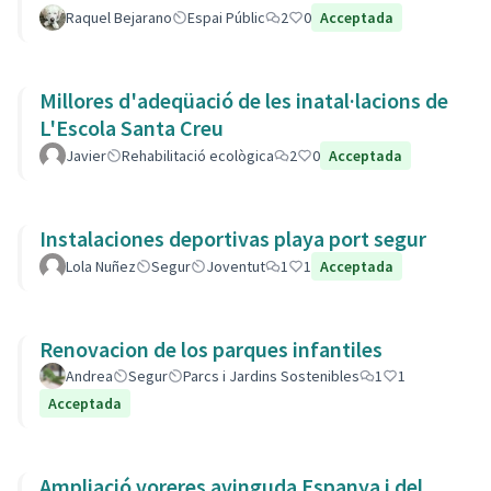
Raquel Bejarano
Espai Públic
2
0
Acceptada
Millores d'adeqüació de les inatal·lacions de
L'Escola Santa Creu
Javier
Rehabilitació ecològica
2
0
Acceptada
Instalaciones deportivas playa port segur
Lola Nuñez
Segur
Joventut
1
1
Acceptada
Renovacion de los parques infantiles
Andrea
Segur
Parcs i Jardins Sostenibles
1
1
Acceptada
Ampliació voreres avinguda Espanya i del