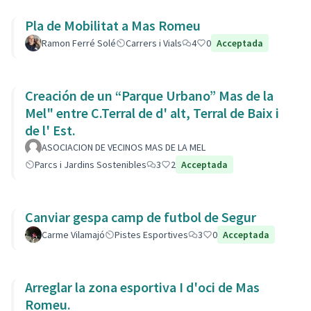
Pla de Mobilitat a Mas Romeu
Ramon Ferré Solé
Carrers i Vials
4
0
Acceptada
Creación de un “Parque Urbano” Mas de la
Mel" entre C.Terral de d' alt, Terral de Baix i
de l' Est.
ASOCIACION DE VECINOS MAS DE LA MEL
Parcs i Jardins Sostenibles
3
2
Acceptada
Canviar gespa camp de futbol de Segur
Carme Vilamajó
Pistes Esportives
3
0
Acceptada
Arreglar la zona esportiva I d'oci de Mas
Romeu.