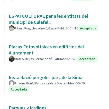
ESPAI CULTURAL per a les entitats del
municipi de Calafell.
Albert Roig Llevadies
Espai Públic
0
16
Acceptada
Placas Fotovoltaicas en edificios del
Ajuntament
Mateo Mejias Fernandez
Patrimoni
0
0
Acceptada
Instal·lació pèrgoles parc de la Sínia
Ariadna Bou
Parcs i Jardins Sostenibles
0
0
Acceptada
Parques y jardines