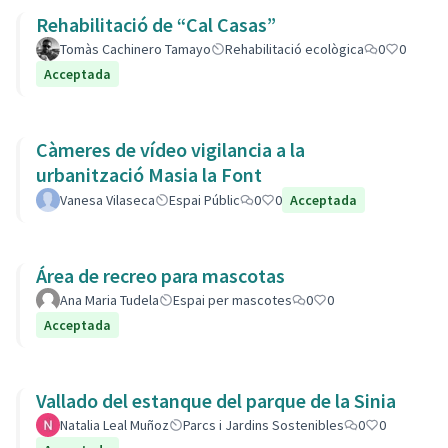
Rehabilitació de “Cal Casas”
Tomàs Cachinero Tamayo
Rehabilitació ecològica
0
0
Acceptada
Càmeres de vídeo vigilancia a la
urbanització Masia la Font
Vanesa Vilaseca
Espai Públic
0
0
Acceptada
Área de recreo para mascotas
Ana Maria Tudela
Espai per mascotes
0
0
Acceptada
Vallado del estanque del parque de la Sinia
Natalia Leal Muñoz
Parcs i Jardins Sostenibles
0
0