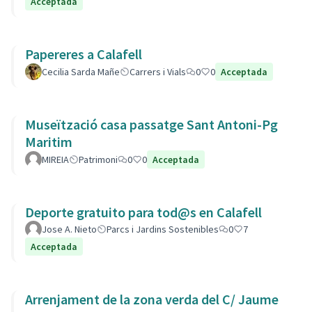
Acceptada
Papereres a Calafell
Cecilia Sarda Mañe
Carrers i Vials
0
0
Acceptada
Museïtzació casa passatge Sant Antoni-Pg
Maritim
MIREIA
Patrimoni
0
0
Acceptada
Deporte gratuito para tod@s en Calafell
Jose A. Nieto
Parcs i Jardins Sostenibles
0
7
Acceptada
Arrenjament de la zona verda del C/ Jaume