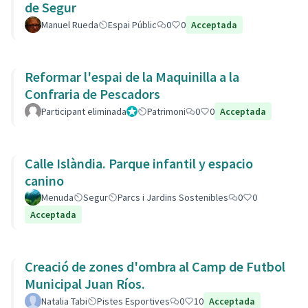
de Segur
Manuel Rueda
Espai Públic
0
0
Acceptada
Reformar l'espai de la Maquinilla a la
Confraria de Pescadors
Participant eliminada
Administrador
Patrimoni
0
0
Acceptada
Calle Islàndia. Parque infantil y espacio
canino
Menuda
Segur
Parcs i Jardins Sostenibles
0
0
Acceptada
Creació de zones d'ombra al Camp de Futbol
Municipal Juan Ríos.
Natalia Tabi
Pistes Esportives
0
10
Acceptada