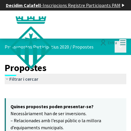
Decidim Calafell
-
Inscripcions Registre Participants PAM
Menú
Entra
Menú p
Pressupostos Participatius 2020
/
Propostes
Propostes
Filtrar i cercar
Saltar el mapa
Leaflet
|
©
HERE maps
15
El següent element és un mapa que presenta els components d'aq
+
Quines propostes poden presentar-se?
−
Necessàriament han de ser inversions.
– Relacionades amb l’espai públic o la millora
d’equipaments municipals.