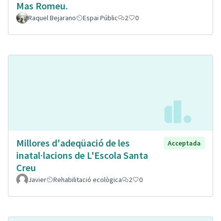
Mas Romeu.
Raquel Bejarano
Espai Públic
2
0
Millores d'adeqüació de les
Acceptada
inatal·lacions de L'Escola Santa
Creu
Javier
Rehabilitació ecològica
2
0