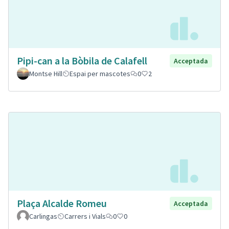
Pipi-can a la Bòbila de Calafell
Acceptada
Montse Hill
Espai per mascotes
0
2
Plaça Alcalde Romeu
Acceptada
Carlingas
Carrers i Vials
0
0