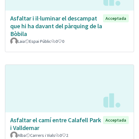
Asfaltar i il·luminar el descampat
Acceptada
que hi ha davant del pàrquing de la
Bòbila
Laia
Espai Públic
0
0
Asfaltar el camí entre Calafell Park
Acceptada
i Valldemar
Alba
Carrers i Vials
0
2