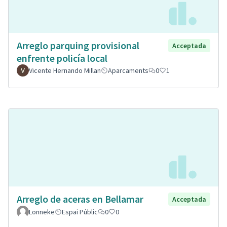
Arreglo parquing provisional
Acceptada
enfrente policía local
Vicente Hernando Millan
Aparcaments
0
1
Arreglo de aceras en Bellamar
Acceptada
Lonneke
Espai Públic
0
0