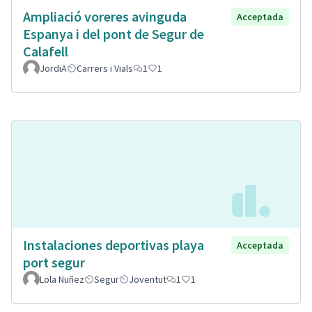
Ampliació voreres avinguda
Acceptada
Espanya i del pont de Segur de
Calafell
JordiA
Carrers i Vials
1
1
Instalaciones deportivas playa
Acceptada
port segur
Lola Nuñez
Segur
Joventut
1
1