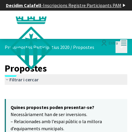
Decidim Calafell
-
Inscripcions Registre Participants PAM
Menú
Entra
Menú p
Pressupostos Participatius 2020
/
Propostes
Propostes
Filtrar i cercar
Saltar el mapa
Leaflet
|
©
HERE maps
8
El següent element és un mapa que presenta els components d'aq
+
Quines propostes poden presentar-se?
−
Necessàriament han de ser inversions.
– Relacionades amb l’espai públic o la millora
d’equipaments municipals.