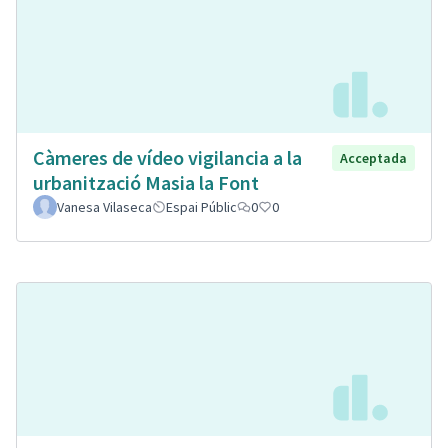
Càmeres de vídeo vigilancia a la
Acceptada
urbanització Masia la Font
Vanesa Vilaseca
Espai Públic
0
0