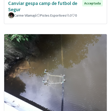
Canviar gespa camp de futbol de
Acceptada
Segur
Carme Vilamajó
Pistes Esportives
3
0