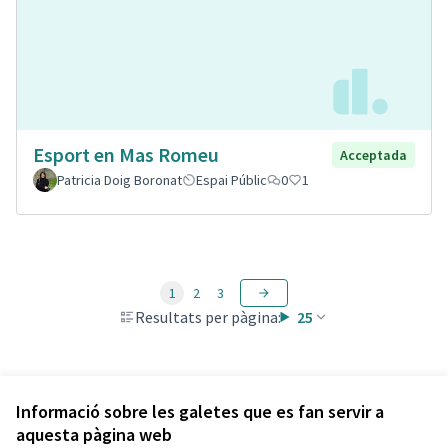
Esport en Mas Romeu
Acceptada
Patricia Doig Boronat
Espai Públic
0
1
1
2
3
Resultats per pàgina:
25
Veure totes les propostes retirades
Informació sobre les galetes que es fan servir a
aquesta pàgina web