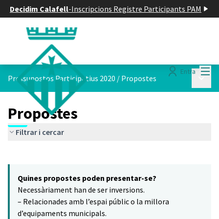
Decidim Calafell
-
Inscripcions Registre Participants PAM
Menú
Entra
Menú p
Pressupostos Participatius 2020
/
Propostes
Propostes
Filtrar i cercar
Saltar el mapa
Leaflet
|
©
HERE maps
7
El següent element és un mapa que presenta els components d'aq
+
Quines propostes poden presentar-se?
−
Necessàriament han de ser inversions.
– Relacionades amb l’espai públic o la millora
d’equipaments municipals.