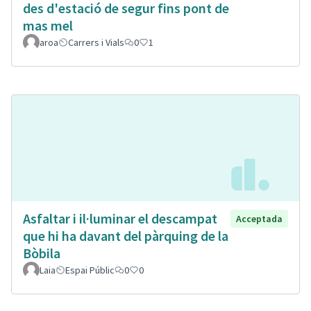
des d'estació de segur fins pont de
mas mel
aroa
Carrers i Vials
0
1
Asfaltar i il·luminar el descampat
Acceptada
que hi ha davant del pàrquing de la
Bòbila
Laia
Espai Públic
0
0