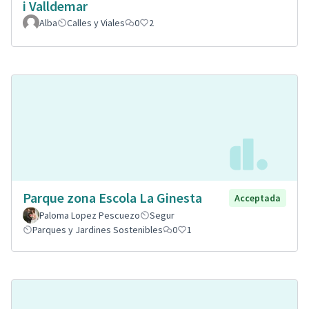
i Valldemar
Alba
Calles y Viales
0
2
Parque zona Escola La Ginesta
Acceptada
Paloma Lopez Pescuezo
Segur
Parques y Jardines Sostenibles
0
1