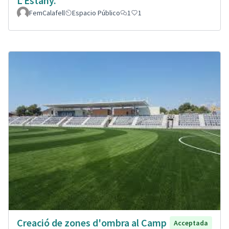
L’Estany.
FemCalafell
Espacio Público
1
1
Creació de zones d'ombra al Camp
Acceptada