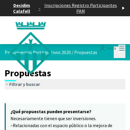
Decidim
Inscripciones Registro Participantes
-
Calafell
PAM
Menú
Entra
Menú p
Presupuestos Participativos 2020
/
Propuestas
Propuestas
Filtrar y buscar
Saltar el mapa
Leaflet
|
©
HERE maps
15
El siguiente elemento es un mapa que presenta los componentes 
+
¿Qué propuestas pueden presentarse?
−
Necesariamente tienen que ser inversiones.
–Relacionadas con el espacio público o la mejora de