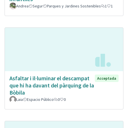
Andrea
Segur
Parques y Jardines Sostenibles
1
1
Asfaltar i il·luminar el descampat
Acceptada
que hi ha davant del pàrquing de la
Bòbila
Laia
Espacio Público
0
0