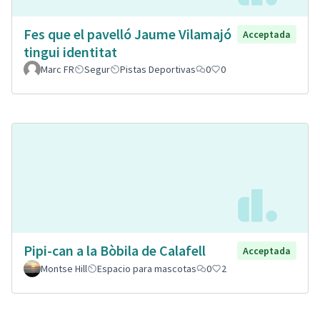
Fes que el pavelló Jaume Vilamajó
Acceptada
tingui identitat
Marc FR
Segur
Pistas Deportivas
0
0
Pipi-can a la Bòbila de Calafell
Acceptada
Montse Hill
Espacio para mascotas
0
2