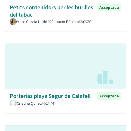
Petits contenidors per les burilles
Acceptada
del tabac
Marc García Lladó
Espacio Público
0
0
Porterías playa Segur de Calafell
Acceptada
Cristina Quilez
1
4