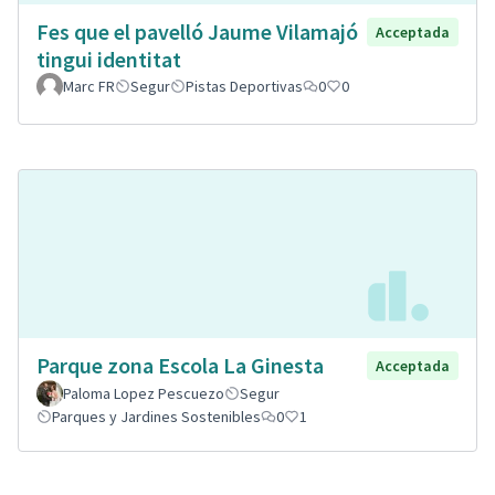
Fes que el pavelló Jaume Vilamajó
Acceptada
tingui identitat
Marc FR
Segur
Pistas Deportivas
0
0
Parque zona Escola La Ginesta
Acceptada
Paloma Lopez Pescuezo
Segur
Parques y Jardines Sostenibles
0
1