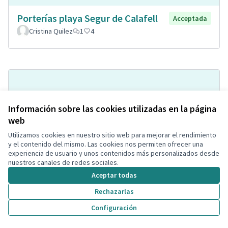
Porterías playa Segur de Calafell
Acceptada
Cristina Quilez
1
4
Información sobre las cookies utilizadas en la página
web
Utilizamos cookies en nuestro sitio web para mejorar el rendimiento
y el contenido del mismo. Las cookies nos permiten ofrecer una
experiencia de usuario y unos contenidos más personalizados desde
Pipican con agility
Acceptada
nuestros canales de redes sociales.
Soniaa Prados Carmona
Espacio para mascotas
0
1
Aceptar todas
Rechazarlas
Configuración