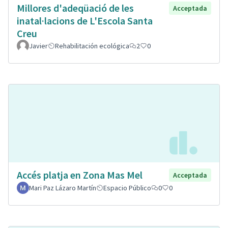
Millores d'adeqüació de les
Acceptada
inatal·lacions de L'Escola Santa
Creu
Javier
Rehabilitación ecológica
2
0
Accés platja en Zona Mas Mel
Acceptada
Mari Paz Lázaro Martín
Espacio Público
0
0