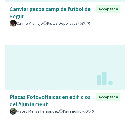
Canviar gespa camp de futbol de
Acceptada
Segur
Carme Vilamajó
Pistas Deportivas
3
0
Placas Fotovoltaicas en edificios
Acceptada
del Ajuntament
Mateo Mejias Fernandez
Patrimonio
0
0