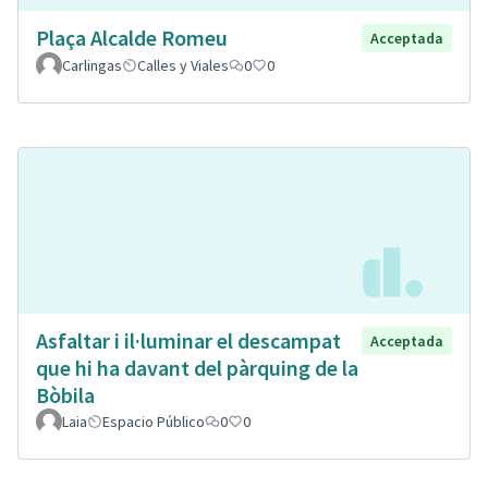
Plaça Alcalde Romeu
Acceptada
Carlingas
Calles y Viales
0
0
Asfaltar i il·luminar el descampat
Acceptada
que hi ha davant del pàrquing de la
Bòbila
Laia
Espacio Público
0
0