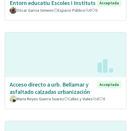
Entorn educatiu Escoles i Instituts
Acceptada
Oscar Garcia Gimeno
Espacio Público
0
0
Acceso directo a urb. Bellamar y
Acceptada
asfaltado calzadas urbanización
Maria Reyes Guerra Suarez
Calles y Viales
0
0