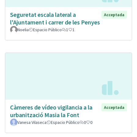
Seguretat escala lateral a
Acceptada
l'Ajuntament i carrer de les Penyes
Noelia
Espacio Público
1
1
Càmeres de vídeo vigilancia a la
Acceptada
urbanització Masia la Font
Vanesa Vilaseca
Espacio Público
0
0