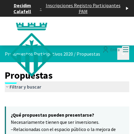
Decidim
Inscripciones Registro Participantes
-
Calafell
PAM
Menú
Entra
Menú p
Presupuestos Participativos 2020
/
Propuestas
Propuestas
Filtrar y buscar
Saltar el mapa
Leaflet
|
©
HERE maps
16
El siguiente elemento es un mapa que presenta los componentes 
+
¿Qué propuestas pueden presentarse?
−
Necesariamente tienen que ser inversiones.
–Relacionadas con el espacio público o la mejora de