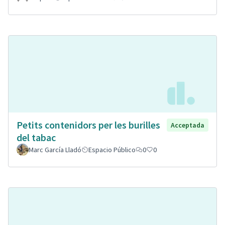
Petits contenidors per les burilles
Acceptada
del tabac
Marc García Lladó
Espacio Público
0
0