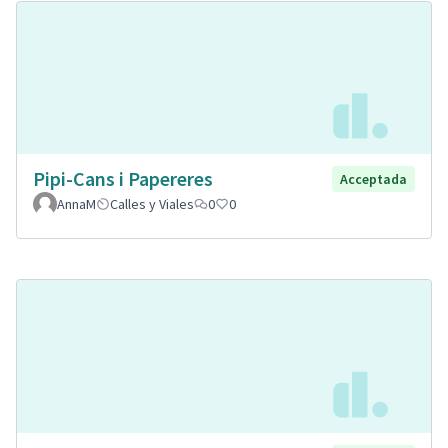
Pipi-Cans i Papereres
Acceptada
AnnaM
Calles y Viales
0
0