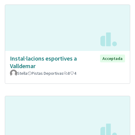
Instal·lacions esportives a
Acceptada
Valldemar
Stella
Pistas Deportivas
8
4