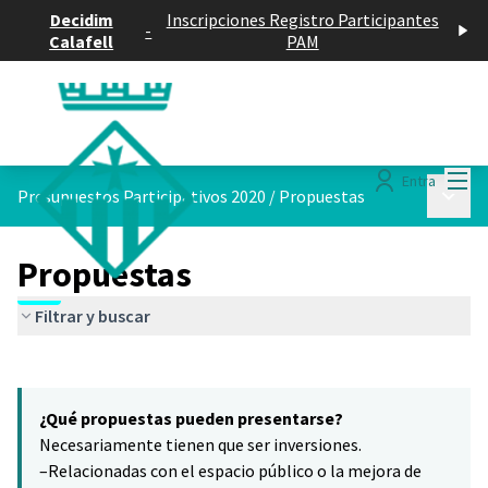
Decidim
Inscripciones Registro Participantes
-
Calafell
PAM
Menú
Entra
Menú p
Presupuestos Participativos 2020
/
Propuestas
Propuestas
Filtrar y buscar
Saltar el mapa
Leaflet
|
©
HERE maps
6
El siguiente elemento es un mapa que presenta los componentes 
+
¿Qué propuestas pueden presentarse?
−
Necesariamente tienen que ser inversiones.
–Relacionadas con el espacio público o la mejora de