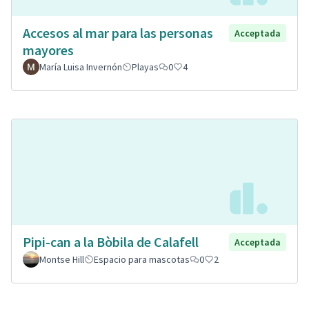
Accesos al mar para las personas
Acceptada
mayores
María Luisa Invernón
Playas
0
4
Pipi-can a la Bòbila de Calafell
Acceptada
Montse Hill
Espacio para mascotas
0
2