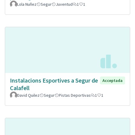
Lola Nuñez
Segur
Juventud
1
1
Instalacions Esportives a Segur de
Acceptada
Calafell
David Quilez
Segur
Pistas Deportivas
1
1