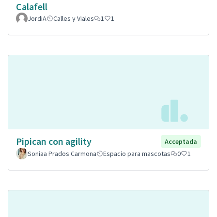
Calafell
JordiA
Calles y Viales
1
1
Pipican con agility
Acceptada
Soniaa Prados Carmona
Espacio para mascotas
0
1