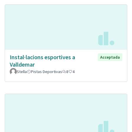
Instal·lacions esportives a
Acceptada
Valldemar
Stella
Pistas Deportivas
8
4