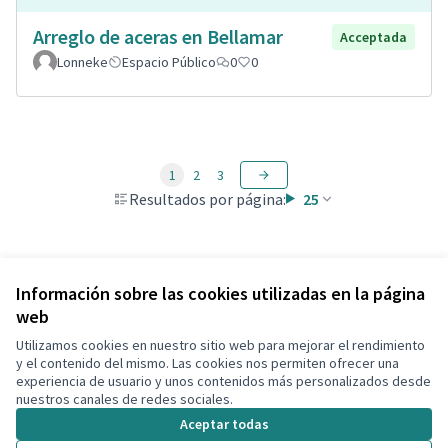
Arreglo de aceras en Bellamar
Acceptada
Lonneke
Espacio Público
0
0
1
2
3
Resultados por página:
25
Ver todas las propuestas retiradas
Información sobre las cookies utilizadas en la página
web
Utilizamos cookies en nuestro sitio web para mejorar el rendimiento
Términos y condiciones de uso
y el contenido del mismo. Las cookies nos permiten ofrecer una
Configuración de cookies
experiencia de usuario y unos contenidos más personalizados desde
Decidim Calafell en X
Decidim Calafell en Facebook
Decidim Calafell en YouTube
Decidim Calafell en GitHub
nuestros canales de redes sociales.
(Enlace externo)
(Enlace externo)
(Enlace externo)
(Enlace externo)
Aceptar todas