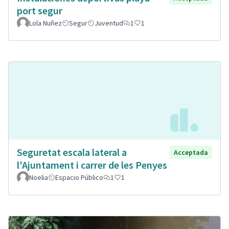
port segur
Lola Nuñez
Segur
Juventud
1
1
Seguretat escala lateral a
Acceptada
l'Ajuntament i carrer de les Penyes
Noelia
Espacio Público
1
1