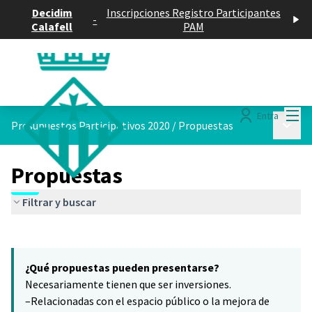
Decidim
Inscripciones Registro Participantes
-
Calafell
PAM
Menú
Entra
Menú p
Presupuestos Participativos 2020
/
Propuestas
Propuestas
Filtrar y buscar
Saltar el mapa
Leaflet
|
©
HERE maps
8
El siguiente elemento es un mapa que presenta los componentes 
+
¿Qué propuestas pueden presentarse?
−
Necesariamente tienen que ser inversiones.
–Relacionadas con el espacio público o la mejora de