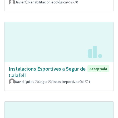
Javier
Rehabilitación ecológica
2
0
Instalacions Esportives a Segur de
Acceptada
Calafell
David Quilez
Segur
Pistas Deportivas
1
1