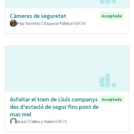
Càmeres de seguretat
Acceptada
Pep Torrents
Espacio Público
0
0
Asfaltar el tram de Lluís companys
Acceptada
des d'estació de segur fins pont de
mas mel
aroa
Calles y Viales
0
1