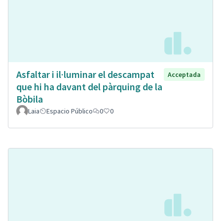
Asfaltar i il·luminar el descampat
Acceptada
que hi ha davant del pàrquing de la
Bòbila
Laia
Espacio Público
0
0