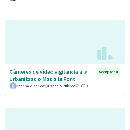
Càmeres de vídeo vigilancia a la
Acceptada
urbanització Masia la Font
Vanesa Vilaseca
Espacio Público
0
0