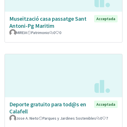
Museïtzació casa passatge Sant
Acceptada
Antoni-Pg Maritim
MIREIA
Patrimonio
0
0
Deporte gratuito para tod@s en
Acceptada
Calafell
Jose A. Nieto
Parques y Jardines Sostenibles
0
7