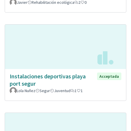
Javier
Rehabilitación ecológica
2
0
Instalaciones deportivas playa
Acceptada
port segur
Lola Nuñez
Segur
Juventud
1
1