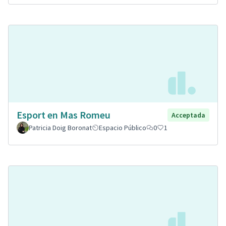
Esport en Mas Romeu
Acceptada
Patricia Doig Boronat
Espacio Público
0
1