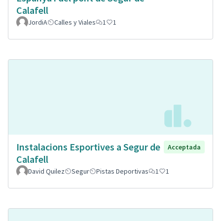
Calafell
JordiA
Calles y Viales
1
1
Instalacions Esportives a Segur de
Acceptada
Calafell
David Quilez
Segur
Pistas Deportivas
1
1