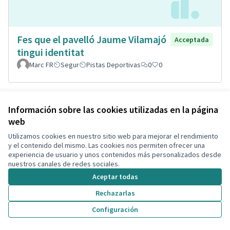
Fes que el pavelló Jaume Vilamajó
Acceptada
tingui identitat
Marc FR
Segur
Pistas Deportivas
0
0
Información sobre las cookies utilizadas en la página
web
Utilizamos cookies en nuestro sitio web para mejorar el rendimiento
y el contenido del mismo. Las cookies nos permiten ofrecer una
experiencia de usuario y unos contenidos más personalizados desde
nuestros canales de redes sociales.
Aceptar todas
Rechazarlas
Pipi-can a la Bòbila de Calafell
Acceptada
Montse Hill
Espacio para mascotas
0
2
Configuración