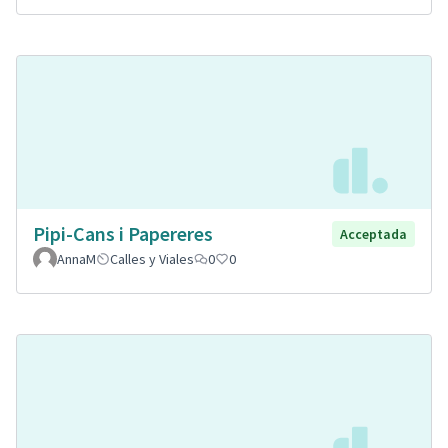
Pipi-Cans i Papereres
Acceptada
AnnaM
Calles y Viales
0
0