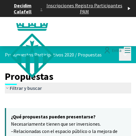
Decidim
Inscripciones Registro Participantes
-
Calafell
PAM
Menú
Entra
Menú p
Presupuestos Participativos 2020
/
Propuestas
Propuestas
Filtrar y buscar
Saltar el mapa
Leaflet
|
©
HERE maps
15
El siguiente elemento es un mapa que presenta los componentes 
+
¿Qué propuestas pueden presentarse?
−
Necesariamente tienen que ser inversiones.
–Relacionadas con el espacio público o la mejora de