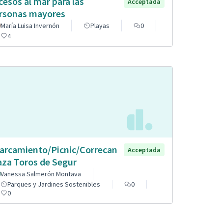
cesos al mar para las
Acceptada
rsonas mayores
María Luisa Invernón
Playas
0
4
arcamiento/Picnic/Correcan
Acceptada
aza Toros de Segur
Vanessa Salmerón Montava
Parques y Jardines Sostenibles
0
0