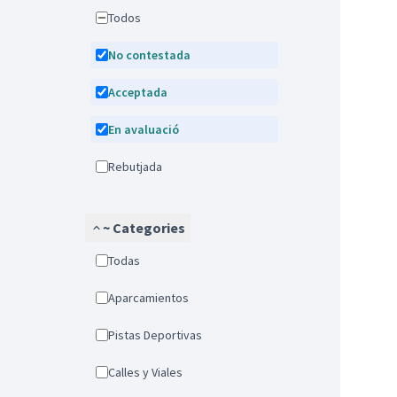
Todos
No contestada
Acceptada
En avaluació
Rebutjada
~ Categories
Todas
Aparcamientos
Pistas Deportivas
Calles y Viales