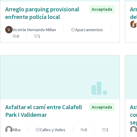
Arreglo parquing provisional
Ar
Acceptada
enfrente policía local
de
Vicente Hernando Millan
Aparcamientos
0
1
Asfaltar el camí entre Calafell
As
Acceptada
Park i Valldemar
co
se
Alba
Calles y Viales
0
2