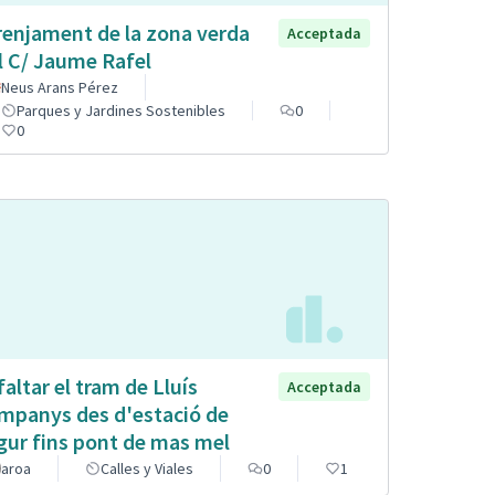
renjament de la zona verda
Acceptada
l C/ Jaume Rafel
Neus Arans Pérez
Parques y Jardines Sostenibles
0
0
faltar el tram de Lluís
Acceptada
mpanys des d'estació de
gur fins pont de mas mel
aroa
Calles y Viales
0
1