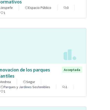
formativos
Jespefe
Espacio Público
0
1
novacion de los parques
Acceptada
fantiles
Andrea
Segur
Parques y Jardines Sostenibles
1
1