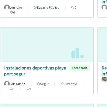
in
Lonneke
Espacio Público
0
0
Instalaciones deportivas playa
Re
Acceptada
port segur
in
Lola Nuñez
Segur
Juventud
1
1