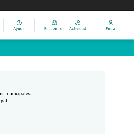
legir el idioma
Ayuda
Encuentros
Actividad
Entra
Leaflet
|
©
HERE maps
ina como puntos en el mapa. El elemento se puede utilizar con un 
nes municipales.
pal.