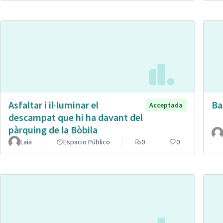
Asfaltar i il·luminar el
Ba
Acceptada
descampat que hi ha davant del
pàrquing de la Bòbila
Laia
Espacio Público
0
0