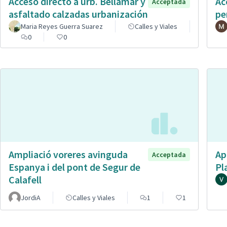
Acceso directo a urb. Bellamar y
Ac
Acceptada
asfaltado calzadas urbanización
pe
Maria Reyes Guerra Suarez
Calles y Viales
0
0
Ampliació voreres avinguda
Ap
Acceptada
Espanya i del pont de Segur de
Pl
Calafell
JordiA
Calles y Viales
1
1