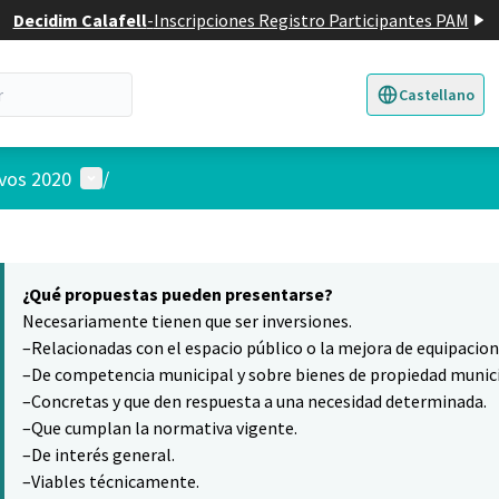
Decidim Calafell
-
Inscripciones Registro Participantes PAM
Castellano
Triar la llengua
E
Menú de usuario
ivos 2020
/
 el mapa
13
nte elemento es un mapa que presenta los componentes de esta pág
¿Qué propuestas pueden presentarse?
Necesariamente tienen que ser inversiones.
–Relacionadas con el espacio público o la mejora de equipacio
–De competencia municipal y sobre bienes de propiedad munici
–Concretas y que den respuesta a una necesidad determinada.
–Que cumplan la normativa vigente.
–De interés general.
–Viables técnicamente.