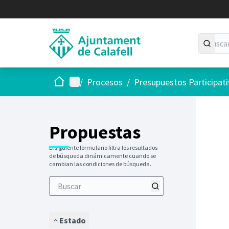
Inicio
Menú principal
/
Procesos
/
Presupuestos Participat
Saltar
El siguie
+
−
Propuestas
El siguiente formulario filtra los resultados
de búsqueda dinámicamente cuando se
cambian las condiciones de búsqueda.
Estado