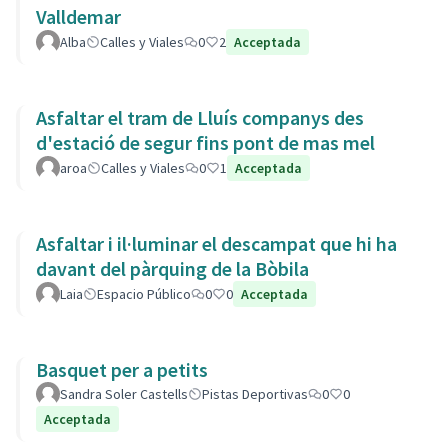
Valldemar
Alba
Calles y Viales
0
2
Acceptada
Asfaltar el tram de Lluís companys des
d'estació de segur fins pont de mas mel
aroa
Calles y Viales
0
1
Acceptada
Asfaltar i il·luminar el descampat que hi ha
davant del pàrquing de la Bòbila
Laia
Espacio Público
0
0
Acceptada
Basquet per a petits
Sandra Soler Castells
Pistas Deportivas
0
0
Acceptada