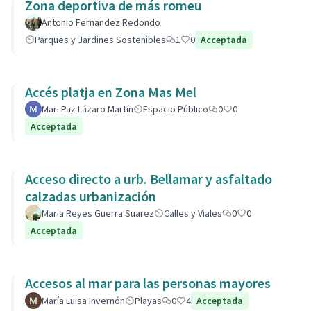
Zona deportiva de más romeu
Antonio Fernandez Redondo
Parques y Jardines Sostenibles
1
0
Acceptada
Accés platja en Zona Mas Mel
Mari Paz Lázaro Martín
Espacio Público
0
0
Acceptada
Acceso directo a urb. Bellamar y asfaltado
calzadas urbanización
Maria Reyes Guerra Suarez
Calles y Viales
0
0
Acceptada
Accesos al mar para las personas mayores
María Luisa Invernón
Playas
0
4
Acceptada