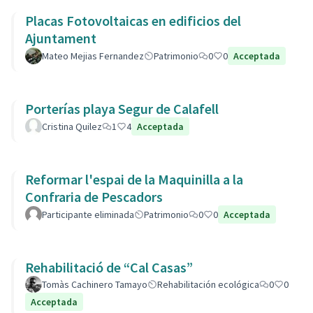
Placas Fotovoltaicas en edificios del
Ajuntament
Mateo Mejias Fernandez
Patrimonio
0
0
Acceptada
Porterías playa Segur de Calafell
Cristina Quilez
1
4
Acceptada
Reformar l'espai de la Maquinilla a la
Confraria de Pescadors
Participante eliminada
Patrimonio
0
0
Acceptada
Rehabilitació de “Cal Casas”
Tomàs Cachinero Tamayo
Rehabilitación ecológica
0
0
Acceptada