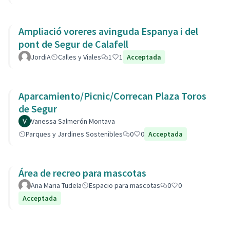
Ampliació voreres avinguda Espanya i del
pont de Segur de Calafell
JordiA
Calles y Viales
1
1
Acceptada
Aparcamiento/Picnic/Correcan Plaza Toros
de Segur
Vanessa Salmerón Montava
Parques y Jardines Sostenibles
0
0
Acceptada
Área de recreo para mascotas
Ana Maria Tudela
Espacio para mascotas
0
0
Acceptada