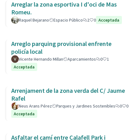
Arreglar la zona esportiva I d'oci de Mas
Romeu.
Raquel Bejarano
Espacio Público
2
0
Acceptada
Arreglo parquing provisional enfrente
policía local
Vicente Hernando Millan
Aparcamientos
0
1
Acceptada
Arrenjament de la zona verda del C/ Jaume
Rafel
Neus Arans Pérez
Parques y Jardines Sostenibles
0
0
Acceptada
Asfaltar el camí entre Calafell Park i