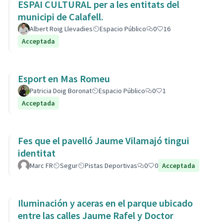
ESPAI CULTURAL per a les entitats del
municipi de Calafell.
Albert Roig Llevadies
Espacio Público
0
16
Acceptada
Esport en Mas Romeu
Patricia Doig Boronat
Espacio Público
0
1
Acceptada
Fes que el pavelló Jaume Vilamajó tingui
identitat
Marc FR
Segur
Pistas Deportivas
0
0
Acceptada
Iluminación y aceras en el parque ubicado
entre las calles Jaume Rafel y Doctor