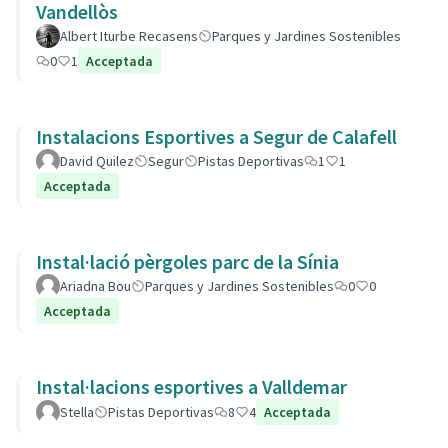
Vandellòs
Albert Iturbe Recasens
Parques y Jardines Sostenibles
0
1
Acceptada
Instalacions Esportives a Segur de Calafell
David Quilez
Segur
Pistas Deportivas
1
1
Acceptada
Instal·lació pèrgoles parc de la Sínia
Ariadna Bou
Parques y Jardines Sostenibles
0
0
Acceptada
Instal·lacions esportives a Valldemar
Stella
Pistas Deportivas
8
4
Acceptada