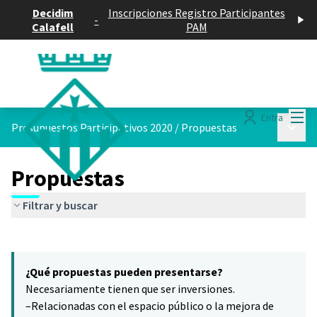
Decidim
Inscripciones Registro Participantes
-
Calafell
PAM
Menú
Entra
Menú p
Presupuestos Participativos 2020
/
Propuestas
Propuestas
Filtrar y buscar
Saltar el mapa
Leaflet
|
©
HERE maps
16
El siguiente elemento es un mapa que presenta los componentes 
+
¿Qué propuestas pueden presentarse?
−
Necesariamente tienen que ser inversiones.
–Relacionadas con el espacio público o la mejora de