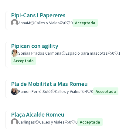
Pipi-Cans i Papereres
AnnaM
Calles y Viales
0
0
Acceptada
Pipican con agility
Soniaa Prados Carmona
Espacio para mascotas
0
1
Acceptada
Pla de Mobilitat a Mas Romeu
Ramon Ferré Solé
Calles y Viales
4
0
Acceptada
Plaça Alcalde Romeu
Carlingas
Calles y Viales
0
0
Acceptada