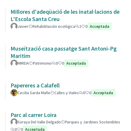
Millores d'adeqüació de les inatal·lacions de
L'Escola Santa Creu
Javier
Rehabilitación ecológica
2
0
Acceptada
Museïtzació casa passatge Sant Antoni-Pg
Maritim
MIREIA
Patrimonio
0
0
Acceptada
Papereres a Calafell
Cecilia Sarda Mañe
Calles y Viales
0
0
Acceptada
Parc al carrer Loira
Soraya Del Valle Delgado
Parques y Jardines Sostenibles
0
0
Acceptada