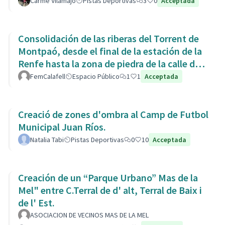
Carme Vilamajó
Pistas Deportivas
3
0
Acceptada
Consolidación de las riberas del Torrent de
Montpaó, desde el final de la estación de la
Renfe hasta la zona de piedra de la calle de
L’Estany.
FemCalafell
Espacio Público
1
1
Acceptada
Creació de zones d'ombra al Camp de Futbol
Municipal Juan Ríos.
Natalia Tabi
Pistas Deportivas
0
10
Acceptada
Creación de un “Parque Urbano” Mas de la
Mel" entre C.Terral de d' alt, Terral de Baix i
de l' Est.
ASOCIACION DE VECINOS MAS DE LA MEL