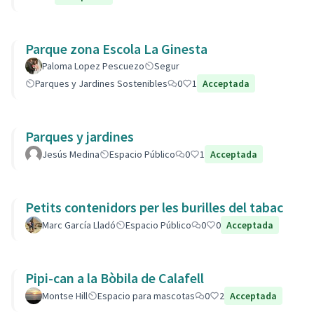
Parque zona Escola La Ginesta
Paloma Lopez Pescuezo
Segur
Parques y Jardines Sostenibles
0
1
Acceptada
Parques y jardines
Jesús Medina
Espacio Público
0
1
Acceptada
Petits contenidors per les burilles del tabac
Marc García Lladó
Espacio Público
0
0
Acceptada
Pipi-can a la Bòbila de Calafell
Montse Hill
Espacio para mascotas
0
2
Acceptada