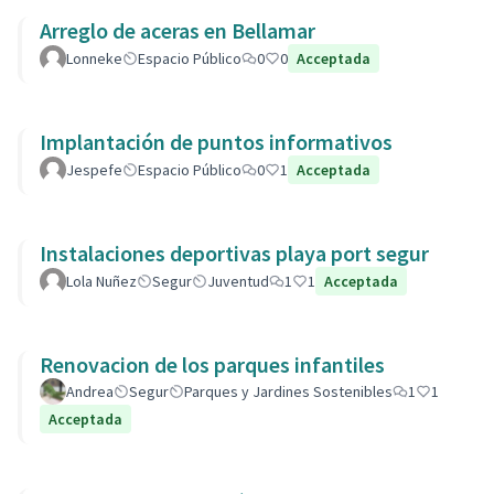
Arreglo de aceras en Bellamar
Lonneke
Espacio Público
0
0
Acceptada
Implantación de puntos informativos
Jespefe
Espacio Público
0
1
Acceptada
Instalaciones deportivas playa port segur
Lola Nuñez
Segur
Juventud
1
1
Acceptada
Renovacion de los parques infantiles
Andrea
Segur
Parques y Jardines Sostenibles
1
1
Acceptada