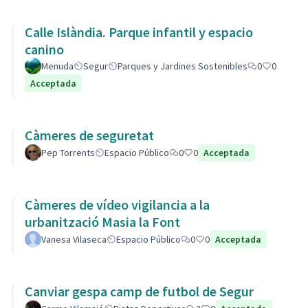
Calle Islàndia. Parque infantil y espacio
canino
Menuda
Segur
Parques y Jardines Sostenibles
0
0
Acceptada
Càmeres de seguretat
Pep Torrents
Espacio Público
0
0
Acceptada
Càmeres de vídeo vigilancia a la
urbanització Masia la Font
Vanesa Vilaseca
Espacio Público
0
0
Acceptada
Canviar gespa camp de futbol de Segur