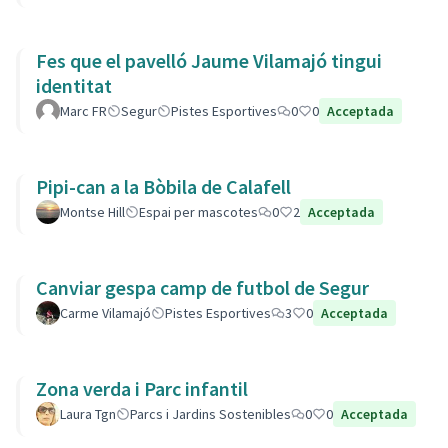
Fes que el pavelló Jaume Vilamajó tingui
identitat
Marc FR
Segur
Pistes Esportives
0
0
Acceptada
Pipi-can a la Bòbila de Calafell
Montse Hill
Espai per mascotes
0
2
Acceptada
Canviar gespa camp de futbol de Segur
Carme Vilamajó
Pistes Esportives
3
0
Acceptada
Zona verda i Parc infantil
Laura Tgn
Parcs i Jardins Sostenibles
0
0
Acceptada