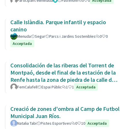
Participant eliminada
Administrador
Patrimoni
0
0
Acceptada
Calle Islàndia. Parque infantil y espacio
canino
Menuda
Segur
Parcs i Jardins Sostenibles
0
0
Acceptada
Consolidación de las riberas del Torrent de
Montpaó, desde el final de la estación de la
Renfe hasta la zona de piedra de la calle de
L’Estany.
FemCalafell
Espai Públic
1
1
Acceptada
Creació de zones d'ombra al Camp de Futbol
Municipal Juan Ríos.
Natalia Tabi
Pistes Esportives
0
10
Acceptada