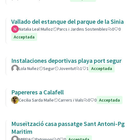
Vallado del estanque del parque de la Sinia
Natalia Leal Muñoz
Parcs i Jardins Sostenibles
0
0
Acceptada
Instalaciones deportivas playa port segur
Lola Nuñez
Segur
Joventut
1
1
Acceptada
Papereres a Calafell
Cecilia Sarda Mañe
Carrers i Vials
0
0
Acceptada
Museïtzació casa passatge Sant Antoni-Pg
Maritim
MIREIA
Patrimoni
0
0
Acceptada