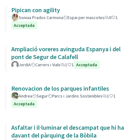
Pipican con agility
Soniaa Prados Carmona
Espai per mascotes
0
1
Acceptada
Ampliació voreres avinguda Espanya i del
pont de Segur de Calafell
JordiA
Carrers i Vials
1
1
Acceptada
Renovacion de los parques infantiles
Andrea
Segur
Parcs i Jardins Sostenibles
1
1
Acceptada
Asfaltar i il·luminar el descampat que hi ha
davant del pàrquing de la Bòbila