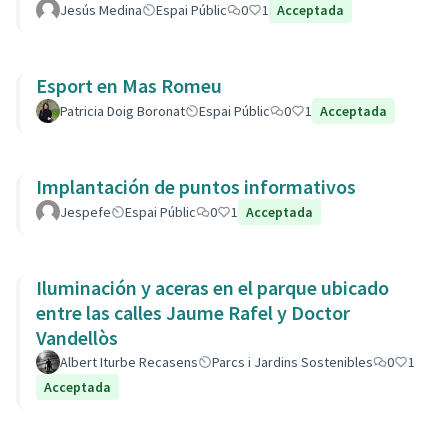
Jesús Medina
Espai Públic
0
1
Acceptada
Esport en Mas Romeu
Patricia Doig Boronat
Espai Públic
0
1
Acceptada
Implantación de puntos informativos
Jespefe
Espai Públic
0
1
Acceptada
Iluminación y aceras en el parque ubicado
entre las calles Jaume Rafel y Doctor
Vandellòs
Albert Iturbe Recasens
Parcs i Jardins Sostenibles
0
1
Acceptada