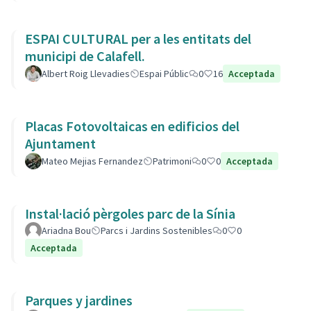
ESPAI CULTURAL per a les entitats del
municipi de Calafell.
Albert Roig Llevadies
Espai Públic
0
16
Acceptada
Placas Fotovoltaicas en edificios del
Ajuntament
Mateo Mejias Fernandez
Patrimoni
0
0
Acceptada
Instal·lació pèrgoles parc de la Sínia
Ariadna Bou
Parcs i Jardins Sostenibles
0
0
Acceptada
Parques y jardines