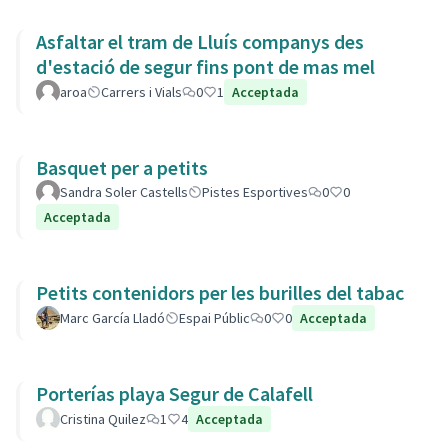
Asfaltar el tram de Lluís companys des
d'estació de segur fins pont de mas mel
aroa
Carrers i Vials
0
1
Acceptada
Basquet per a petits
Sandra Soler Castells
Pistes Esportives
0
0
Acceptada
Petits contenidors per les burilles del tabac
Marc García Lladó
Espai Públic
0
0
Acceptada
Porterías playa Segur de Calafell
Cristina Quilez
1
4
Acceptada