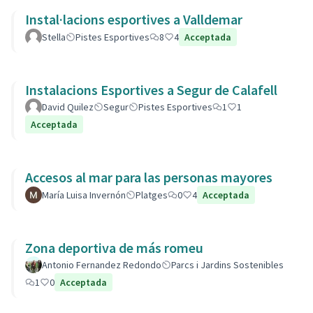
Instal·lacions esportives a Valldemar
Stella
Pistes Esportives
8
4
Acceptada
Instalacions Esportives a Segur de Calafell
David Quilez
Segur
Pistes Esportives
1
1
Acceptada
Accesos al mar para las personas mayores
María Luisa Invernón
Platges
0
4
Acceptada
Zona deportiva de más romeu
Antonio Fernandez Redondo
Parcs i Jardins Sostenibles
1
0
Acceptada