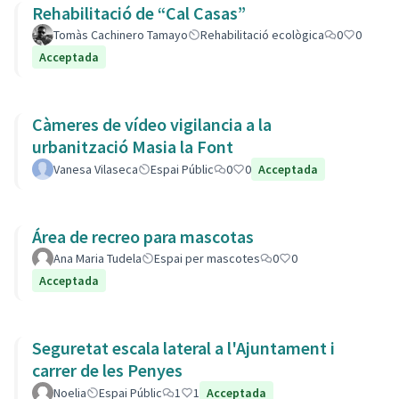
Rehabilitació de “Cal Casas”
Tomàs Cachinero Tamayo
Rehabilitació ecològica
0
0
Acceptada
Càmeres de vídeo vigilancia a la
urbanització Masia la Font
Vanesa Vilaseca
Espai Públic
0
0
Acceptada
Área de recreo para mascotas
Ana Maria Tudela
Espai per mascotes
0
0
Acceptada
Seguretat escala lateral a l'Ajuntament i
carrer de les Penyes
Noelia
Espai Públic
1
1
Acceptada