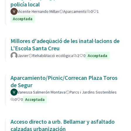
policía local
Vicente Hernando Millan
Aparcaments
0
1
Acceptada
Millores d'adeqüació de les inatal·lacions de
L'Escola Santa Creu
Javier
Rehabilitació ecològica
2
0
Acceptada
Aparcamiento/Picnic/Correcan Plaza Toros
de Segur
Vanessa Salmerón Montava
Parcs i Jardins Sostenibles
0
0
Acceptada
Acceso directo a urb. Bellamar y asfaltado
calzadas urbanización