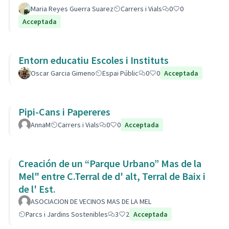
Maria Reyes Guerra Suarez
Carrers i Vials
0
0
Acceptada
Entorn educatiu Escoles i Instituts
Oscar Garcia Gimeno
Espai Públic
0
0
Acceptada
Pipi-Cans i Papereres
AnnaM
Carrers i Vials
0
0
Acceptada
Creación de un “Parque Urbano” Mas de la
Mel" entre C.Terral de d' alt, Terral de Baix i
de l' Est.
ASOCIACION DE VECINOS MAS DE LA MEL
Parcs i Jardins Sostenibles
3
2
Acceptada