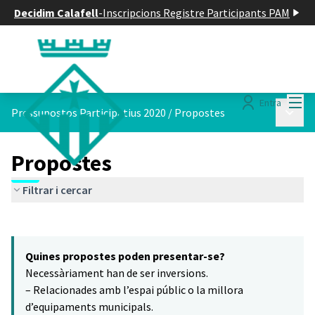
Decidim Calafell
-
Inscripcions Registre Participants PAM
Menú
Entra
Menú p
Pressupostos Participatius 2020
/
Propostes
Propostes
Filtrar i cercar
Saltar el mapa
Leaflet
|
©
HERE maps
16
El següent element és un mapa que presenta els components d'aq
+
Quines propostes poden presentar-se?
−
Necessàriament han de ser inversions.
– Relacionades amb l’espai públic o la millora
d’equipaments municipals.