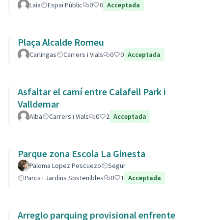
Laia
Espai Públic
0
0
Acceptada
Plaça Alcalde Romeu
Carlingas
Carrers i Vials
0
0
Acceptada
Asfaltar el camí entre Calafell Park i
Valldemar
Alba
Carrers i Vials
0
2
Acceptada
Parque zona Escola La Ginesta
Paloma Lopez Pescuezo
Segur
Parcs i Jardins Sostenibles
0
1
Acceptada
Arreglo parquing provisional enfrente