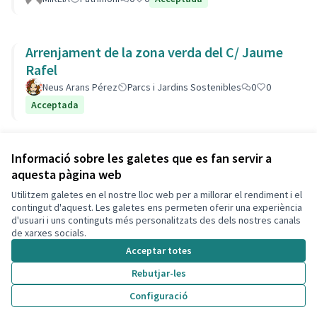
Arrenjament de la zona verda del C/ Jaume
Rafel
Neus Arans Pérez
Parcs i Jardins Sostenibles
0
0
Acceptada
Veure totes les propostes retirades
Informació sobre les galetes que es fan servir a
aquesta pàgina web
Utilitzem galetes en el nostre lloc web per a millorar el rendiment i el
Termes i condicions d'ús
contingut d'aquest. Les galetes ens permeten oferir una experiència
Configuració de les galetes
d'usuari i uns continguts més personalitzats des dels nostres canals
Decidim Calafell a X
Decidim Calafell a Facebook
Decidim Calafell a YouTube
Decidim Calafell a GitHub
de xarxes socials.
(Enllaç extern)
(Enllaç extern)
(Enllaç extern)
(Enllaç extern)
Acceptar totes
Rebutjar-les
Amb llicènc
(Enllaç exte
Configuració
(Enllaç extern)
Web creada amb
programari lliure
.
(Enllaç extern)