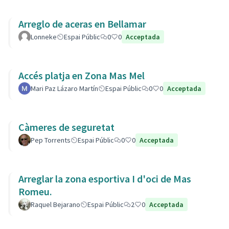
Arreglo de aceras en Bellamar
Lonneke
Espai Públic
0
0
Acceptada
Accés platja en Zona Mas Mel
Mari Paz Lázaro Martín
Espai Públic
0
0
Acceptada
Càmeres de seguretat
Pep Torrents
Espai Públic
0
0
Acceptada
Arreglar la zona esportiva I d'oci de Mas
Romeu.
Raquel Bejarano
Espai Públic
2
0
Acceptada