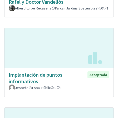
Rafel y Doctor Vandellòs
Albert Iturbe Recasens
Parcs i Jardins Sostenibles
0
1
Implantación de puntos
Acceptada
informativos
Jespefe
Espai Públic
0
1