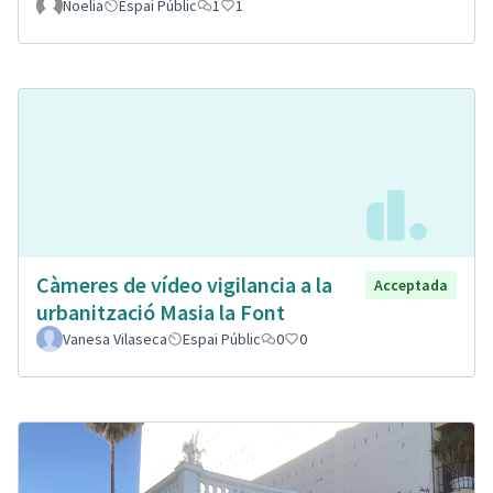
Noelia
Espai Públic
1
1
Càmeres de vídeo vigilancia a la
Acceptada
urbanització Masia la Font
Vanesa Vilaseca
Espai Públic
0
0