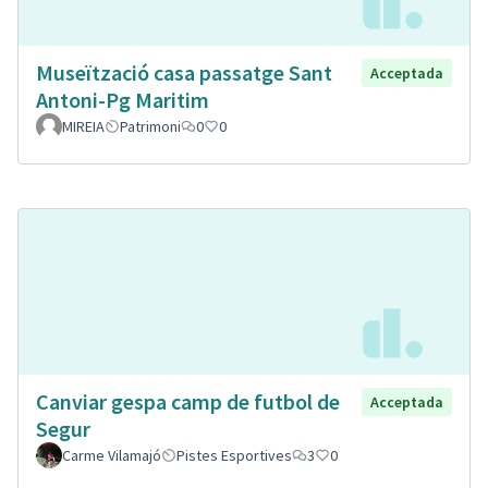
Museïtzació casa passatge Sant
Acceptada
Antoni-Pg Maritim
MIREIA
Patrimoni
0
0
Canviar gespa camp de futbol de
Acceptada
Segur
Carme Vilamajó
Pistes Esportives
3
0