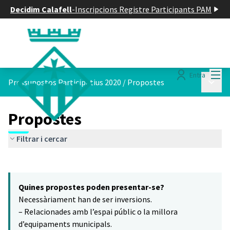
Decidim Calafell
-
Inscripcions Registre Participants PAM
Menú
Entra
Menú p
Pressupostos Participatius 2020
/
Propostes
Propostes
Filtrar i cercar
Saltar el mapa
Leaflet
|
©
HERE maps
10
El següent element és un mapa que presenta els components d'aq
+
Quines propostes poden presentar-se?
−
Necessàriament han de ser inversions.
– Relacionades amb l’espai públic o la millora
d’equipaments municipals.