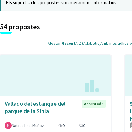
Els suports a les propostes són merament informatius
54 propostes
Aleatori
Recent
A-Z (Alfabètic)
Amb més adhesio
Vallado del estanque del
Acceptada
parque de la Sinia
Natalia Leal Muñoz
0
0