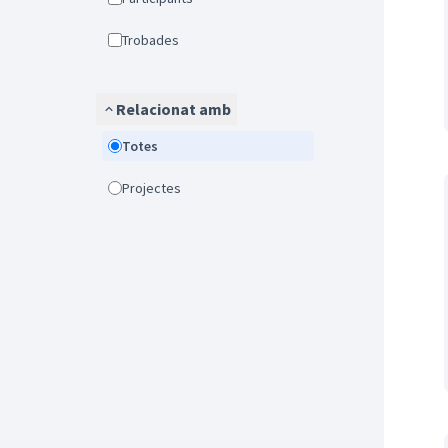
Trobades
Relacionat amb
Totes
Projectes