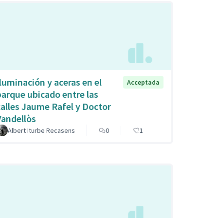
Iluminación y aceras en el
Acceptada
parque ubicado entre las
calles Jaume Rafel y Doctor
Vandellòs
Albert Iturbe Recasens
0
1