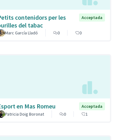
Petits contenidors per les
Acceptada
burilles del tabac
Marc García Lladó
0
0
Esport en Mas Romeu
Acceptada
Patricia Doig Boronat
0
1