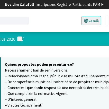
Decidim Calafell
-
Inscripcions Registre Participants PAM
Català
Triar la llengua
E
Menú d'usuari
tius 2020
/
 el mapa
16
t element és un mapa que presenta els components d'aquesta pàgina
Quines propostes poden presentar-se?
Necessàriament han de ser inversions.
– Relacionades amb l’espai públic o la millora d’equipaments m
– De competència municipal i sobre béns de propietat municipa
– Concretes i que donin resposta a una necessitat determinada
– Que compleixin la normativa vigent.
– D’interès general.
– Viables tècnicament.