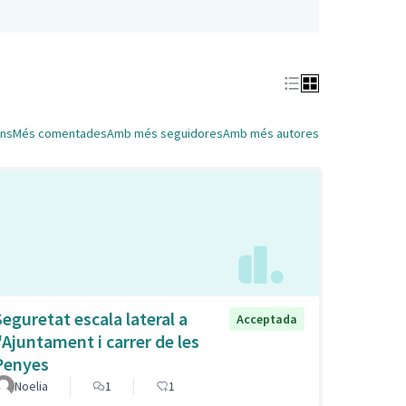
ns
Més comentades
Amb més seguidores
Amb més autores
Seguretat escala lateral a
Acceptada
l'Ajuntament i carrer de les
Penyes
Noelia
1
1