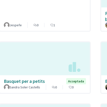
Jespefe
0
1
Basquet per a petits
Acceptada
Sandra Soler Castells
0
0