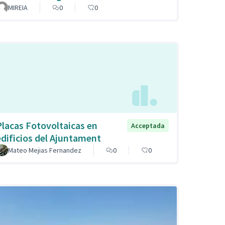
MIREIA
0
0
Placas Fotovoltaicas en
Acceptada
edificios del Ajuntament
Mateo Mejias Fernandez
0
0