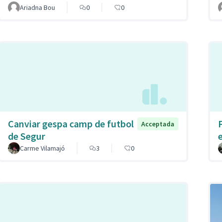
Ariadna Bou
0
0
Canviar gespa camp de futbol
Acceptada
de Segur
Carme Vilamajó
3
0