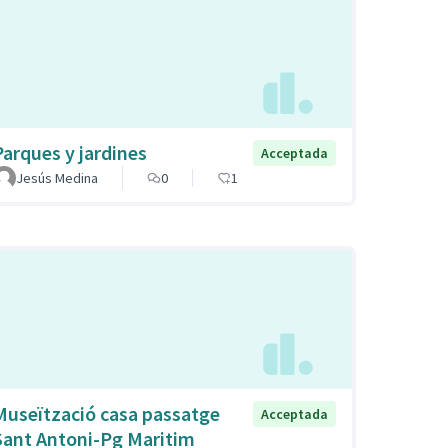
Parques y jardines
Acceptada
Jesús Medina
0
1
Museïtzació casa passatge
Acceptada
Sant Antoni-Pg Maritim