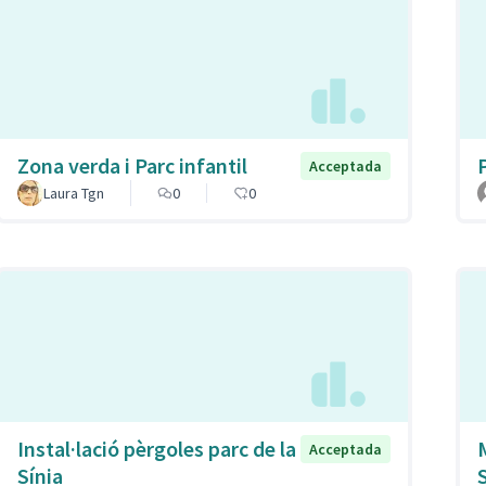
Zona verda i Parc infantil
Acceptada
Laura Tgn
0
0
Instal·lació pèrgoles parc de la
Acceptada
Sínia