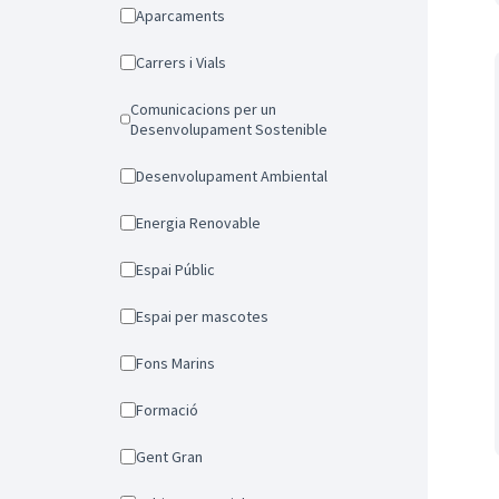
Aparcaments
Carrers i Vials
Comunicacions per un
Desenvolupament Sostenible
Desenvolupament Ambiental
Energia Renovable
Espai Públic
Espai per mascotes
Fons Marins
Formació
Gent Gran