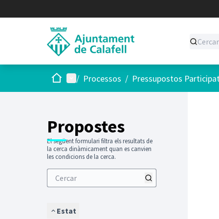
Inici
Menú principal
/
Processos
/
Pressupostos Participa
Saltar
El següen
+
−
Propostes
El següent formulari filtra els resultats de
la cerca dinàmicament quan es canvien
les condicions de la cerca.
Estat