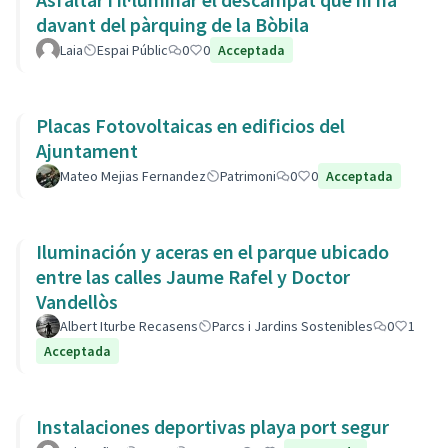
davant del pàrquing de la Bòbila
Laia
Espai Públic
0
0
Acceptada
Placas Fotovoltaicas en edificios del
Ajuntament
Mateo Mejias Fernandez
Patrimoni
0
0
Acceptada
Iluminación y aceras en el parque ubicado
entre las calles Jaume Rafel y Doctor
Vandellòs
Albert Iturbe Recasens
Parcs i Jardins Sostenibles
0
1
Acceptada
Instalaciones deportivas playa port segur