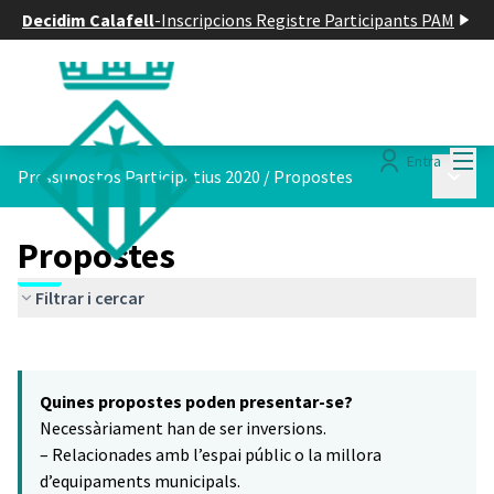
Decidim Calafell
-
Inscripcions Registre Participants PAM
Menú
Entra
Menú p
Pressupostos Participatius 2020
/
Propostes
Propostes
Filtrar i cercar
Saltar el mapa
Leaflet
|
©
HERE maps
15
El següent element és un mapa que presenta els components d'aq
+
Quines propostes poden presentar-se?
−
Necessàriament han de ser inversions.
– Relacionades amb l’espai públic o la millora
d’equipaments municipals.