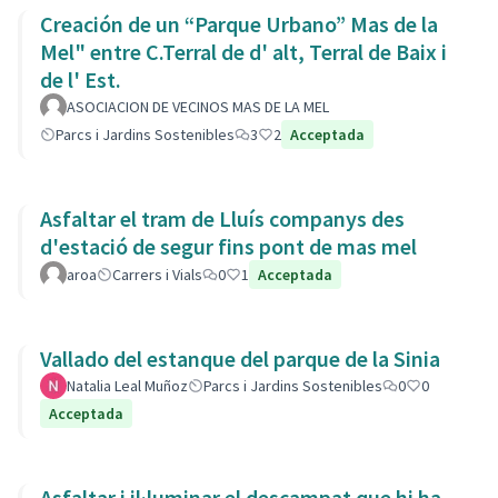
Creación de un “Parque Urbano” Mas de la
Mel" entre C.Terral de d' alt, Terral de Baix i
de l' Est.
ASOCIACION DE VECINOS MAS DE LA MEL
Parcs i Jardins Sostenibles
3
2
Acceptada
Asfaltar el tram de Lluís companys des
d'estació de segur fins pont de mas mel
aroa
Carrers i Vials
0
1
Acceptada
Vallado del estanque del parque de la Sinia
Natalia Leal Muñoz
Parcs i Jardins Sostenibles
0
0
Acceptada
Asfaltar i il·luminar el descampat que hi ha