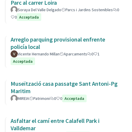
Parc al carrer Loira
Soraya Del Valle Delgado
Parcs i Jardins Sostenibles
0
0
Acceptada
Arreglo parquing provisional enfrente
policía local
Vicente Hernando Millan
Aparcaments
0
1
Acceptada
Museïtzació casa passatge Sant Antoni-Pg
Maritim
MIREIA
Patrimoni
0
0
Acceptada
Asfaltar el camí entre Calafell Park i
Valldemar