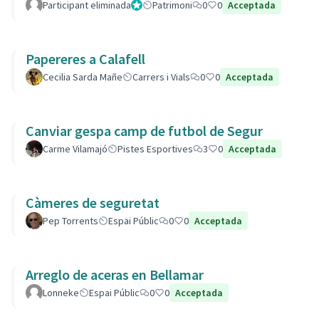
Participant eliminada
Administrador
Patrimoni
0
0
Acceptada
Papereres a Calafell
Cecilia Sarda Mañe
Carrers i Vials
0
0
Acceptada
Canviar gespa camp de futbol de Segur
Carme Vilamajó
Pistes Esportives
3
0
Acceptada
Càmeres de seguretat
Pep Torrents
Espai Públic
0
0
Acceptada
Arreglo de aceras en Bellamar
Lonneke
Espai Públic
0
0
Acceptada