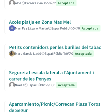
Alba
Carrers i Vials
0
2
Acceptada
Accés platja en Zona Mas Mel
Mari Paz Lázaro Martín
Espai Públic
0
0
Acceptada
Petits contenidors per les burilles del tabac
Marc García Lladó
Espai Públic
0
0
Acceptada
Seguretat escala lateral a l'Ajuntament i
carrer de les Penyes
Noelia
Espai Públic
1
1
Acceptada
Aparcamiento/Picnic/Correcan Plaza Toros
de Segur