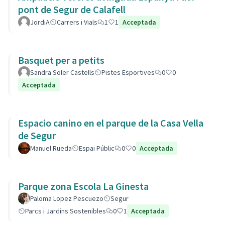
pont de Segur de Calafell
JordiA
Carrers i Vials
1
1
Acceptada
Basquet per a petits
Sandra Soler Castells
Pistes Esportives
0
0
Acceptada
Espacio canino en el parque de la Casa Vella
de Segur
Manuel Rueda
Espai Públic
0
0
Acceptada
Parque zona Escola La Ginesta
Paloma Lopez Pescuezo
Segur
Parcs i Jardins Sostenibles
0
1
Acceptada