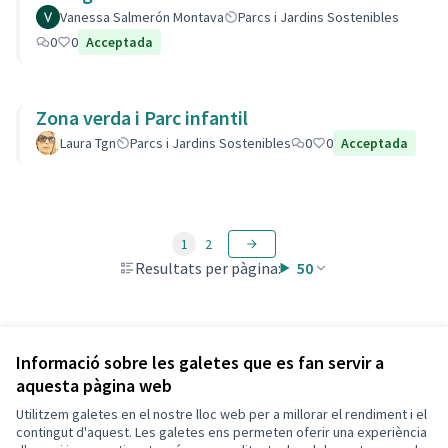
Vanessa Salmerón Montava
Parcs i Jardins Sostenibles
0
0
Acceptada
Zona verda i Parc infantil
Laura Tgn
Parcs i Jardins Sostenibles
0
0
Acceptada
1
2
Resultats per pàgina:
50
Veure totes les propostes retirades
Informació sobre les galetes que es fan servir a
aquesta pàgina web
Utilitzem galetes en el nostre lloc web per a millorar el rendiment i el
Termes i condicions d'ús
contingut d'aquest. Les galetes ens permeten oferir una experiència
Configuració de les galetes