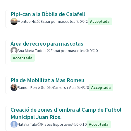
Pipi-can a la Bòbila de Calafell
Montse Hill
Espai per mascotes
0
2
Acceptada
Área de recreo para mascotas
Ana Maria Tudela
Espai per mascotes
0
0
Acceptada
Pla de Mobilitat a Mas Romeu
Ramon Ferré Solé
Carrers i Vials
4
0
Acceptada
Creació de zones d'ombra al Camp de Futbol
Municipal Juan Ríos.
Natalia Tabi
Pistes Esportives
0
10
Acceptada