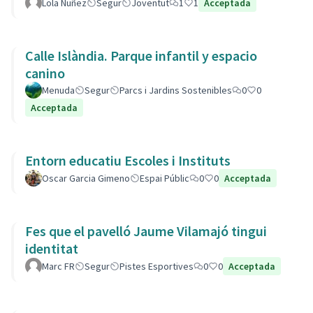
Lola Nuñez
Segur
Joventut
1
1
Acceptada
Calle Islàndia. Parque infantil y espacio
canino
Menuda
Segur
Parcs i Jardins Sostenibles
0
0
Acceptada
Entorn educatiu Escoles i Instituts
Oscar Garcia Gimeno
Espai Públic
0
0
Acceptada
Fes que el pavelló Jaume Vilamajó tingui
identitat
Marc FR
Segur
Pistes Esportives
0
0
Acceptada