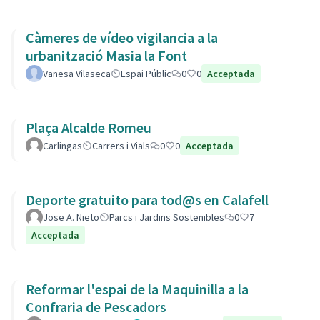
Càmeres de vídeo vigilancia a la
urbanització Masia la Font
Vanesa Vilaseca
Espai Públic
0
0
Acceptada
Plaça Alcalde Romeu
Carlingas
Carrers i Vials
0
0
Acceptada
Deporte gratuito para tod@s en Calafell
Jose A. Nieto
Parcs i Jardins Sostenibles
0
7
Acceptada
Reformar l'espai de la Maquinilla a la
Confraria de Pescadors