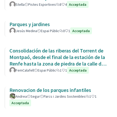
Stella
Pistes Esportives
8
4
Acceptada
Parques y jardines
Jesús Medina
Espai Públic
0
1
Acceptada
Consolidación de las riberas del Torrent de
Montpaó, desde el final de la estación de la
Renfe hasta la zona de piedra de la calle de
L’Estany.
FemCalafell
Espai Públic
1
1
Acceptada
Renovacion de los parques infantiles
Andrea
Segur
Parcs i Jardins Sostenibles
1
1
Acceptada