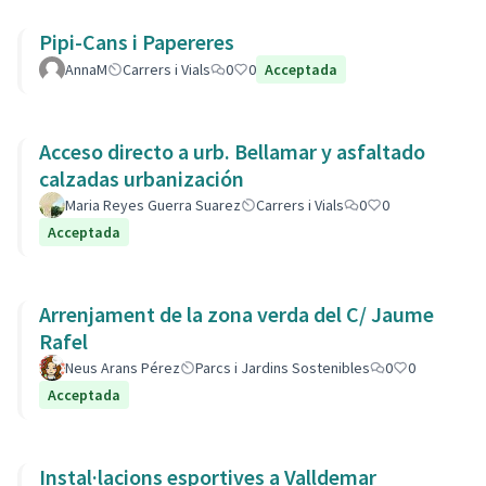
Pipi-Cans i Papereres
AnnaM
Carrers i Vials
0
0
Acceptada
Acceso directo a urb. Bellamar y asfaltado
calzadas urbanización
Maria Reyes Guerra Suarez
Carrers i Vials
0
0
Acceptada
Arrenjament de la zona verda del C/ Jaume
Rafel
Neus Arans Pérez
Parcs i Jardins Sostenibles
0
0
Acceptada
Instal·lacions esportives a Valldemar