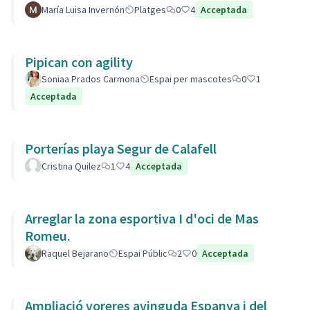
María Luisa Invernón
Platges
0
4
Acceptada
Pipican con agility
Soniaa Prados Carmona
Espai per mascotes
0
1
Acceptada
Porterías playa Segur de Calafell
Cristina Quilez
1
4
Acceptada
Arreglar la zona esportiva I d'oci de Mas
Romeu.
Raquel Bejarano
Espai Públic
2
0
Acceptada
Ampliació voreres avinguda Espanya i del