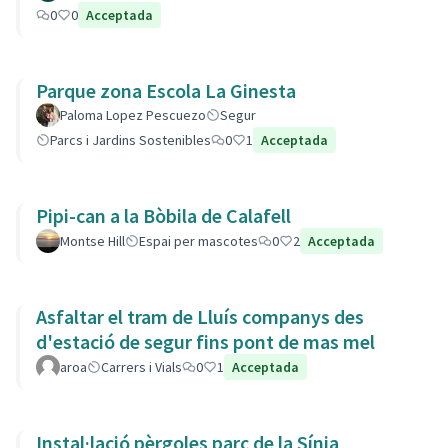
0
0
Acceptada
Parque zona Escola La Ginesta
Paloma Lopez Pescuezo
Segur
Parcs i Jardins Sostenibles
0
1
Acceptada
Pipi-can a la Bòbila de Calafell
Montse Hill
Espai per mascotes
0
2
Acceptada
Asfaltar el tram de Lluís companys des
d'estació de segur fins pont de mas mel
aroa
Carrers i Vials
0
1
Acceptada
Instal·lació pèrgoles parc de la Sínia