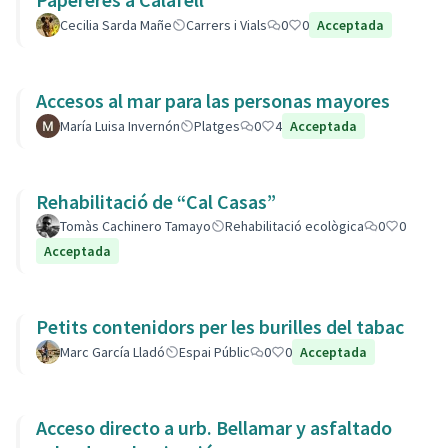
Cecilia Sarda Mañe
Carrers i Vials
0
0
Acceptada
Accesos al mar para las personas mayores
María Luisa Invernón
Platges
0
4
Acceptada
Rehabilitació de “Cal Casas”
Tomàs Cachinero Tamayo
Rehabilitació ecològica
0
0
Acceptada
Petits contenidors per les burilles del tabac
Marc García Lladó
Espai Públic
0
0
Acceptada
Acceso directo a urb. Bellamar y asfaltado