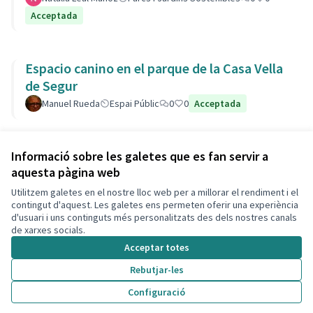
Acceptada
Espacio canino en el parque de la Casa Vella
de Segur
Manuel Rueda
Espai Públic
0
0
Acceptada
Veure totes les propostes retirades
Informació sobre les galetes que es fan servir a
aquesta pàgina web
Utilitzem galetes en el nostre lloc web per a millorar el rendiment i el
Termes i condicions d'ús
contingut d'aquest. Les galetes ens permeten oferir una experiència
Configuració de les galetes
d'usuari i uns continguts més personalitzats des dels nostres canals
Decidim Calafell a X
Decidim Calafell a Facebook
Decidim Calafell a YouTube
Decidim Calafell a GitHub
de xarxes socials.
(Enllaç extern)
(Enllaç extern)
(Enllaç extern)
(Enllaç extern)
Acceptar totes
Rebutjar-les
Amb llicènc
(Enllaç exte
Configuració
(Enllaç extern)
Web creada amb
programari lliure
.
(Enllaç extern)