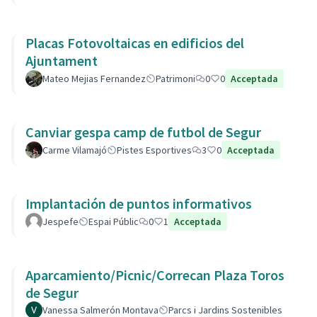
Placas Fotovoltaicas en edificios del
Ajuntament
Mateo Mejias Fernandez
Patrimoni
0
0
Acceptada
Canviar gespa camp de futbol de Segur
Carme Vilamajó
Pistes Esportives
3
0
Acceptada
Implantación de puntos informativos
Jespefe
Espai Públic
0
1
Acceptada
Aparcamiento/Picnic/Correcan Plaza Toros
de Segur
Vanessa Salmerón Montava
Parcs i Jardins Sostenibles