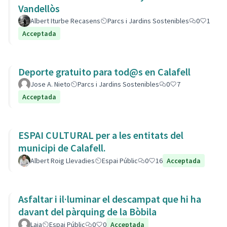
Vandellòs
Albert Iturbe Recasens
Parcs i Jardins Sostenibles
0
1
Acceptada
Deporte gratuito para tod@s en Calafell
Jose A. Nieto
Parcs i Jardins Sostenibles
0
7
Acceptada
ESPAI CULTURAL per a les entitats del
municipi de Calafell.
Albert Roig Llevadies
Espai Públic
0
16
Acceptada
Asfaltar i il·luminar el descampat que hi ha
davant del pàrquing de la Bòbila
Laia
Espai Públic
0
0
Acceptada