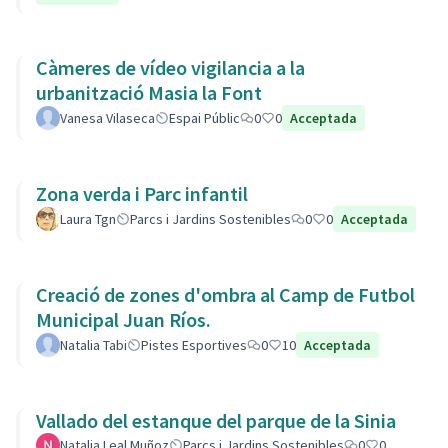
Càmeres de vídeo vigilancia a la
urbanització Masia la Font
Vanesa Vilaseca
Espai Públic
0
0
Acceptada
Zona verda i Parc infantil
Laura Tgn
Parcs i Jardins Sostenibles
0
0
Acceptada
Creació de zones d'ombra al Camp de Futbol
Municipal Juan Ríos.
Natalia Tabi
Pistes Esportives
0
10
Acceptada
Vallado del estanque del parque de la Sinia
Natalia Leal Muñoz
Parcs i Jardins Sostenibles
0
0