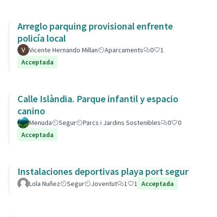
Arreglo parquing provisional enfrente
policía local
Vicente Hernando Millan
Aparcaments
0
1
Acceptada
Calle Islàndia. Parque infantil y espacio
canino
Menuda
Segur
Parcs i Jardins Sostenibles
0
0
Acceptada
Instalaciones deportivas playa port segur
Lola Nuñez
Segur
Joventut
1
1
Acceptada