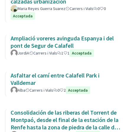
calzadas urbanización
Maria Reyes Guerra Suarez
Carrers i Vials
0
0
Acceptada
Ampliació voreres avinguda Espanya i del
pont de Segur de Calafell
JordiA
Carrers i Vials
1
1
Acceptada
Asfaltar el camí entre Calafell Park i
Valldemar
Alba
Carrers i Vials
0
2
Acceptada
Consolidación de las riberas del Torrent de
Montpaó, desde el final de la estación de la
Renfe hasta la zona de piedra de la calle de