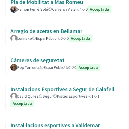
Pla de Mobilitat a Mas Romeu
Ramon Ferré Solé
Carrers i Vials
4
0
Acceptada
Arreglo de aceras en Bellamar
Lonneke
Espai Públic
0
0
Acceptada
Càmeres de seguretat
Pep Torrents
Espai Públic
0
0
Acceptada
Instalacions Esportives a Segur de Calafell
David Quilez
Segur
Pistes Esportives
1
1
Acceptada
Instal·lacions esportives a Valldemar