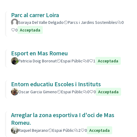
Parc al carrer Loira
Soraya Del Valle Delgado
Parcs i Jardins Sostenibles
0
0
Acceptada
Esport en Mas Romeu
Patricia Doig Boronat
Espai Públic
0
1
Acceptada
Entorn educatiu Escoles i Instituts
Oscar Garcia Gimeno
Espai Públic
0
0
Acceptada
Arreglar la zona esportiva I d'oci de Mas
Romeu.
Raquel Bejarano
Espai Públic
2
0
Acceptada