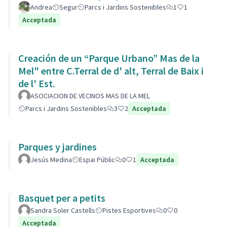
Andrea
Segur
Parcs i Jardins Sostenibles
1
1
Acceptada
Creación de un “Parque Urbano” Mas de la
Mel" entre C.Terral de d' alt, Terral de Baix i
de l' Est.
ASOCIACION DE VECINOS MAS DE LA MEL
Parcs i Jardins Sostenibles
3
2
Acceptada
Parques y jardines
Jesús Medina
Espai Públic
0
1
Acceptada
Basquet per a petits
Sandra Soler Castells
Pistes Esportives
0
0
Acceptada