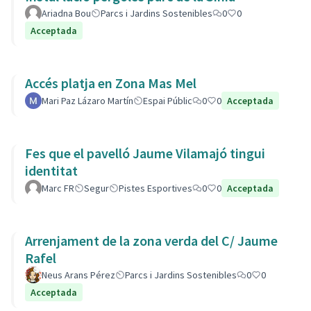
Ariadna Bou
Parcs i Jardins Sostenibles
0
0
Acceptada
Accés platja en Zona Mas Mel
Mari Paz Lázaro Martín
Espai Públic
0
0
Acceptada
Fes que el pavelló Jaume Vilamajó tingui
identitat
Marc FR
Segur
Pistes Esportives
0
0
Acceptada
Arrenjament de la zona verda del C/ Jaume
Rafel
Neus Arans Pérez
Parcs i Jardins Sostenibles
0
0
Acceptada