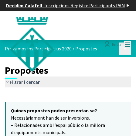
Decidim Calafell
-
Inscripcions Registre Participants PAM
Menú
Entra
Menú p
Pressupostos Participatius 2020
/
Propostes
Propostes
Filtrar i cercar
Saltar el mapa
Leaflet
|
©
HERE maps
16
El següent element és un mapa que presenta els components d'aq
+
Quines propostes poden presentar-se?
−
Necessàriament han de ser inversions.
– Relacionades amb l’espai públic o la millora
d’equipaments municipals.