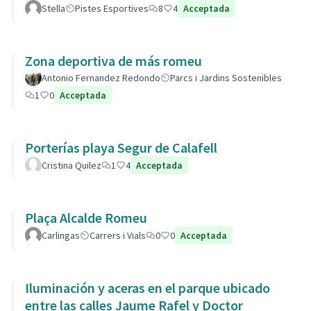
Stella
Pistes Esportives
8
4
Acceptada
Zona deportiva de más romeu
Antonio Fernandez Redondo
Parcs i Jardins Sostenibles
1
0
Acceptada
Porterías playa Segur de Calafell
Cristina Quilez
1
4
Acceptada
Plaça Alcalde Romeu
Carlingas
Carrers i Vials
0
0
Acceptada
Iluminación y aceras en el parque ubicado
entre las calles Jaume Rafel y Doctor