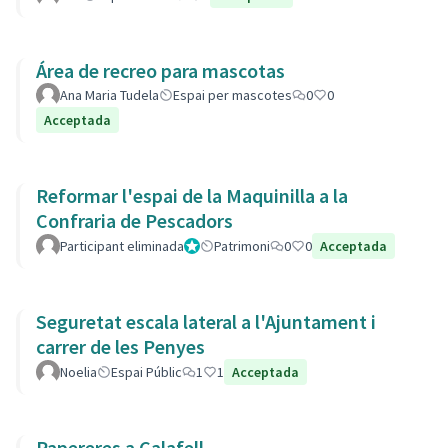
Área de recreo para mascotas
Ana Maria Tudela
Espai per mascotes
0
0
Acceptada
Reformar l'espai de la Maquinilla a la
Confraria de Pescadors
Participant eliminada
Administrador
Patrimoni
0
0
Acceptada
Seguretat escala lateral a l'Ajuntament i
carrer de les Penyes
Noelia
Espai Públic
1
1
Acceptada
Papereres a Calafell