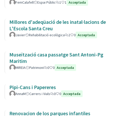
L’Estany.
FemCalafell
Espai Públic
1
1
Acceptada
Millores d'adeqüació de les inatal·lacions de
L'Escola Santa Creu
Javier
Rehabilitació ecològica
2
0
Acceptada
Museïtzació casa passatge Sant Antoni-Pg
Maritim
MIREIA
Patrimoni
0
0
Acceptada
Pipi-Cans i Papereres
AnnaM
Carrers i Vials
0
0
Acceptada
Renovacion de los parques infantiles