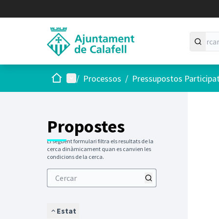
Inici
Menú principal
/
Processos
/
Pressupostos Participa
Saltar
El següen
+
−
Propostes
El següent formulari filtra els resultats de la
cerca dinàmicament quan es canvien les
condicions de la cerca.
Estat