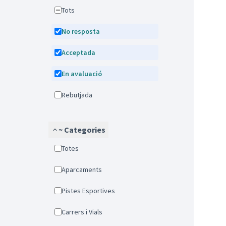
Tots
No resposta
Acceptada
En avaluació
Rebutjada
~ Categories
Totes
Aparcaments
Pistes Esportives
Carrers i Vials