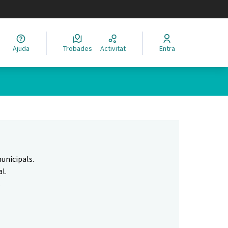
legir el idioma
Ajuda
Trobades
Activitat
Entra
Leaflet
|
©
HERE maps
 com a punts al mapa. L'element es pot fer servir amb un lector 
unicipals.
l.
.