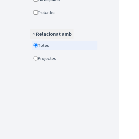
Trobades
Relacionat amb
Totes
Projectes