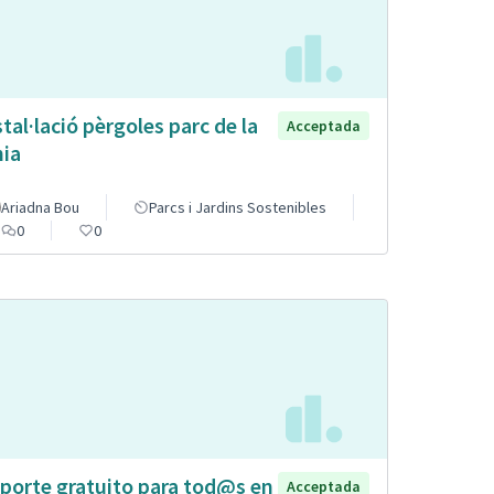
stal·lació pèrgoles parc de la
Acceptada
nia
Ariadna Bou
Parcs i Jardins Sostenibles
0
0
porte gratuito para tod@s en
Acceptada