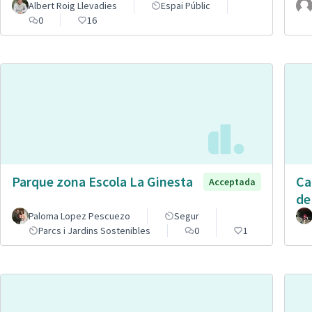
Albert Roig Llevadies
Espai Públic
0
16
Parque zona Escola La Ginesta
Ca
Acceptada
de
Paloma Lopez Pescuezo
Segur
Parcs i Jardins Sostenibles
0
1