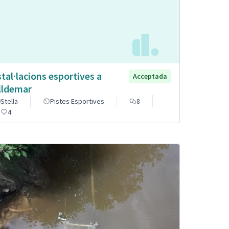
stal·lacions esportives a
Acceptada
lldemar
Stella
Pistes Esportives
8
4