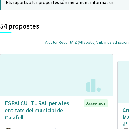
Els suports a les propostes són merament informatius
54 propostes
Aleatori
Recent
A-Z (Alfabètic)
Amb més adhesion
ESPAI CULTURAL per a les
Acceptada
Cr
entitats del municipi de
Ma
Calafell.
d' 