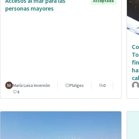
Accesos al mar para las
Acceptada
personas mayores
Co
To
fi
ha
ca
María Luisa Invernón
Platges
0
4