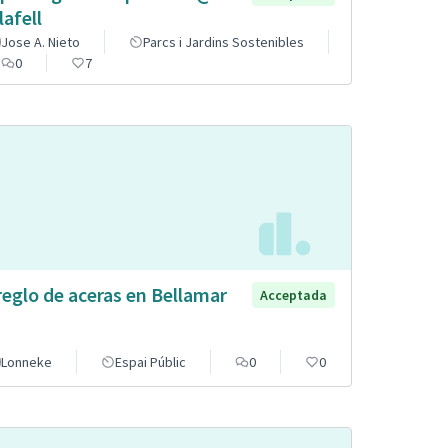
lafell
Jose A. Nieto
Parcs i Jardins Sostenibles
0
7
reglo de aceras en Bellamar
Acceptada
Lonneke
Espai Públic
0
0