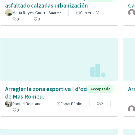
asfaltado calzadas urbanización
Ca
Maria Reyes Guerra Suarez
Carrers i Vials
0
0
Arreglar la zona esportiva I d'oci
Ar
Acceptada
de Mas Romeu.
Raquel Bejarano
Espai Públic
2
0