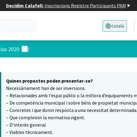
Decidim Calafell
-
Inscripcions Registre Participants PAM
Català
Triar la llengua
E
Menú d'usuari
tius 2020
/
 el mapa
14
t element és un mapa que presenta els components d'aquesta pàgina
Quines propostes poden presentar-se?
Necessàriament han de ser inversions.
– Relacionades amb l’espai públic o la millora d’equipaments m
– De competència municipal i sobre béns de propietat municipa
– Concretes i que donin resposta a una necessitat determinada
– Que compleixin la normativa vigent.
– D’interès general.
– Viables tècnicament.