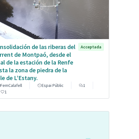
nsolidación de las riberas del
Acceptada
rrent de Montpaó, desde el
nal de la estación de la Renfe
sta la zona de piedra de la
lle de L’Estany.
FemCalafell
Espai Públic
1
1