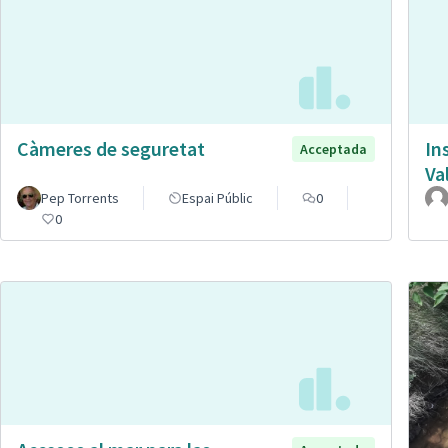
Càmeres de seguretat
In
Acceptada
Va
Pep Torrents
Espai Públic
0
0