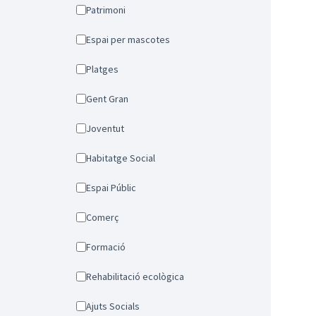
Patrimoni
Espai per mascotes
Platges
Gent Gran
Joventut
Habitatge Social
Espai Públic
Comerç
Formació
Rehabilitació ecològica
Ajuts Socials