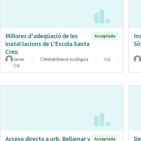
Millores d'adeqüació de les
In
Acceptada
inatal·lacions de L'Escola Santa
Sí
Creu
Javier
Rehabilitació ecològica
2
0
Acceso directo a urb. Bellamar y
De
Acceptada