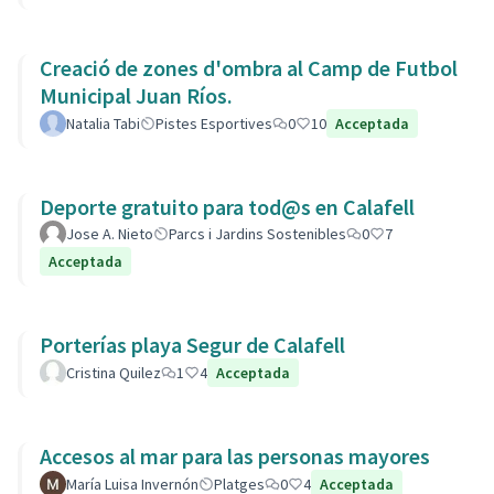
Creació de zones d'ombra al Camp de Futbol
Municipal Juan Ríos.
Natalia Tabi
Pistes Esportives
0
10
Acceptada
Deporte gratuito para tod@s en Calafell
Jose A. Nieto
Parcs i Jardins Sostenibles
0
7
Acceptada
Porterías playa Segur de Calafell
Cristina Quilez
1
4
Acceptada
Accesos al mar para las personas mayores
María Luisa Invernón
Platges
0
4
Acceptada