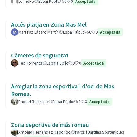
Lonneke
Espai Públic
0
0
Acceptada
Accés platja en Zona Mas Mel
Mari Paz Lázaro Martín
Espai Públic
0
0
Acceptada
Càmeres de seguretat
Pep Torrents
Espai Públic
0
0
Acceptada
Arreglar la zona esportiva I d'oci de Mas
Romeu.
Raquel Bejarano
Espai Públic
2
0
Acceptada
Zona deportiva de más romeu
Antonio Fernandez Redondo
Parcs i Jardins Sostenibles