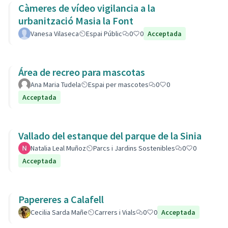
Càmeres de vídeo vigilancia a la
urbanització Masia la Font
Vanesa Vilaseca
Espai Públic
0
0
Acceptada
Área de recreo para mascotas
Ana Maria Tudela
Espai per mascotes
0
0
Acceptada
Vallado del estanque del parque de la Sinia
Natalia Leal Muñoz
Parcs i Jardins Sostenibles
0
0
Acceptada
Papereres a Calafell
Cecilia Sarda Mañe
Carrers i Vials
0
0
Acceptada