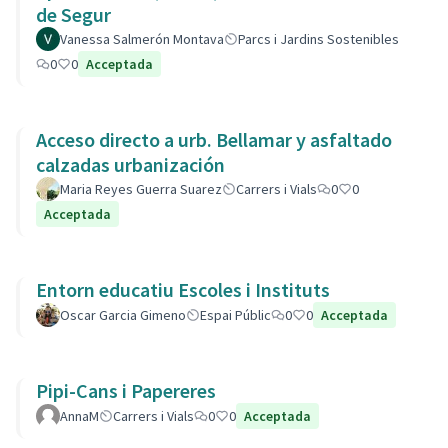
de Segur
Vanessa Salmerón Montava
Parcs i Jardins Sostenibles
0
0
Acceptada
Acceso directo a urb. Bellamar y asfaltado
calzadas urbanización
Maria Reyes Guerra Suarez
Carrers i Vials
0
0
Acceptada
Entorn educatiu Escoles i Instituts
Oscar Garcia Gimeno
Espai Públic
0
0
Acceptada
Pipi-Cans i Papereres
AnnaM
Carrers i Vials
0
0
Acceptada