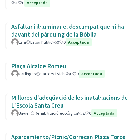
1
0
Acceptada
Asfaltar i il·luminar el descampat que hi ha
davant del pàrquing de la Bòbila
Laia
Espai Públic
0
0
Acceptada
Plaça Alcalde Romeu
Carlingas
Carrers i Vials
0
0
Acceptada
Millores d'adeqüació de les inatal·lacions de
L'Escola Santa Creu
Javier
Rehabilitació ecològica
2
0
Acceptada
Aparcamiento/Picnic/Correcan Plaza Toros