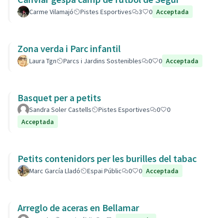
Carme Vilamajó
Pistes Esportives
3
0
Acceptada
Zona verda i Parc infantil
Laura Tgn
Parcs i Jardins Sostenibles
0
0
Acceptada
Basquet per a petits
Sandra Soler Castells
Pistes Esportives
0
0
Acceptada
Petits contenidors per les burilles del tabac
Marc García Lladó
Espai Públic
0
0
Acceptada
Arreglo de aceras en Bellamar