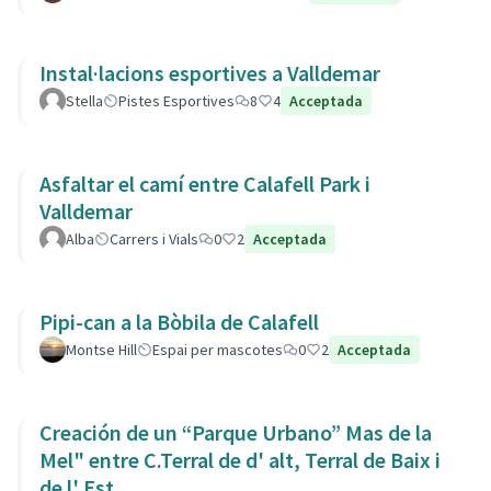
Instal·lacions esportives a Valldemar
Stella
Pistes Esportives
8
4
Acceptada
Asfaltar el camí entre Calafell Park i
Valldemar
Alba
Carrers i Vials
0
2
Acceptada
Pipi-can a la Bòbila de Calafell
Montse Hill
Espai per mascotes
0
2
Acceptada
Creación de un “Parque Urbano” Mas de la
Mel" entre C.Terral de d' alt, Terral de Baix i
de l' Est.