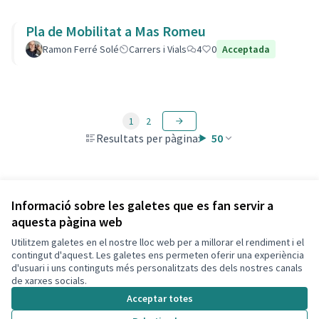
Pla de Mobilitat a Mas Romeu
Ramon Ferré Solé
Carrers i Vials
4
0
Acceptada
1
2
Resultats per pàgina:
50
Veure totes les propostes retirades
Informació sobre les galetes que es fan servir a
aquesta pàgina web
Utilitzem galetes en el nostre lloc web per a millorar el rendiment i el
Termes i condicions d'ús
contingut d'aquest. Les galetes ens permeten oferir una experiència
Configuració de les galetes
d'usuari i uns continguts més personalitzats des dels nostres canals
Decidim Calafell a X
Decidim Calafell a Facebook
Decidim Calafell a YouTube
Decidim Calafell a GitHub
de xarxes socials.
(Enllaç extern)
(Enllaç extern)
(Enllaç extern)
(Enllaç extern)
Acceptar totes