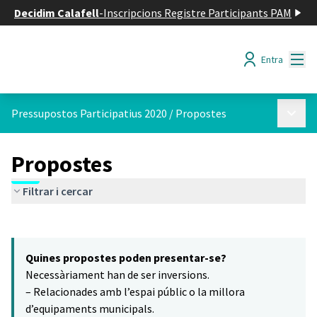
Decidim Calafell
-
Inscripcions Registre Participants PAM
Menú
Entra
Menú p
Pressupostos Participatius 2020
/
Propostes
Propostes
Filtrar i cercar
Saltar el mapa
Leaflet
|
©
HERE maps
14
El següent element és un mapa que presenta els components d'aq
+
Quines propostes poden presentar-se?
−
Necessàriament han de ser inversions.
– Relacionades amb l’espai públic o la millora
d’equipaments municipals.