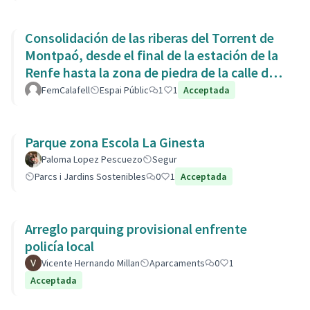
Consolidación de las riberas del Torrent de
Montpaó, desde el final de la estación de la
Renfe hasta la zona de piedra de la calle de
L’Estany.
FemCalafell
Espai Públic
1
1
Acceptada
Parque zona Escola La Ginesta
Paloma Lopez Pescuezo
Segur
Parcs i Jardins Sostenibles
0
1
Acceptada
Arreglo parquing provisional enfrente
policía local
Vicente Hernando Millan
Aparcaments
0
1
Acceptada