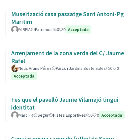
Museïtzació casa passatge Sant Antoni-Pg
Maritim
MIREIA
Patrimoni
0
0
Acceptada
Arrenjament de la zona verda del C/ Jaume
Rafel
Neus Arans Pérez
Parcs i Jardins Sostenibles
0
0
Acceptada
Fes que el pavelló Jaume Vilamajó tingui
identitat
Marc FR
Segur
Pistes Esportives
0
0
Acceptada
Canviar gespa camp de futbol de Segur