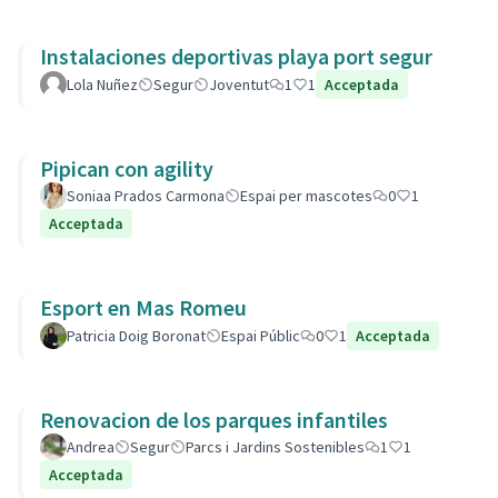
Instalaciones deportivas playa port segur
Lola Nuñez
Segur
Joventut
1
1
Acceptada
Pipican con agility
Soniaa Prados Carmona
Espai per mascotes
0
1
Acceptada
Esport en Mas Romeu
Patricia Doig Boronat
Espai Públic
0
1
Acceptada
Renovacion de los parques infantiles
Andrea
Segur
Parcs i Jardins Sostenibles
1
1
Acceptada