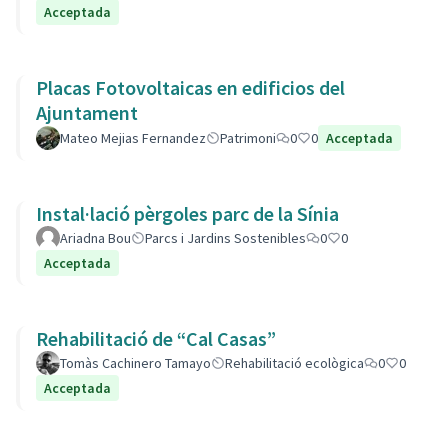
Acceptada
Placas Fotovoltaicas en edificios del
Ajuntament
Mateo Mejias Fernandez
Patrimoni
0
0
Acceptada
Instal·lació pèrgoles parc de la Sínia
Ariadna Bou
Parcs i Jardins Sostenibles
0
0
Acceptada
Rehabilitació de “Cal Casas”
Tomàs Cachinero Tamayo
Rehabilitació ecològica
0
0
Acceptada