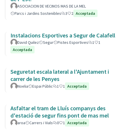
ASOCIACION DE VECINOS MAS DE LA MEL
Parcs i Jardins Sostenibles
3
2
Acceptada
Instalacions Esportives a Segur de Calafell
David Quilez
Segur
Pistes Esportives
1
1
Acceptada
Seguretat escala lateral a l'Ajuntament i
carrer de les Penyes
Noelia
Espai Públic
1
1
Acceptada
Asfaltar el tram de Lluís companys des
d'estació de segur fins pont de mas mel
aroa
Carrers i Vials
0
1
Acceptada