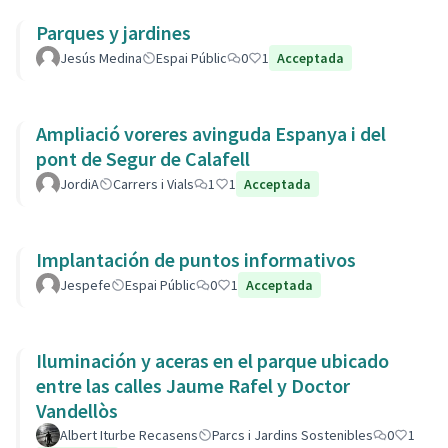
Parques y jardines
Jesús Medina
Espai Públic
0
1
Acceptada
Ampliació voreres avinguda Espanya i del
pont de Segur de Calafell
JordiA
Carrers i Vials
1
1
Acceptada
Implantación de puntos informativos
Jespefe
Espai Públic
0
1
Acceptada
Iluminación y aceras en el parque ubicado
entre las calles Jaume Rafel y Doctor
Vandellòs
Albert Iturbe Recasens
Parcs i Jardins Sostenibles
0
1