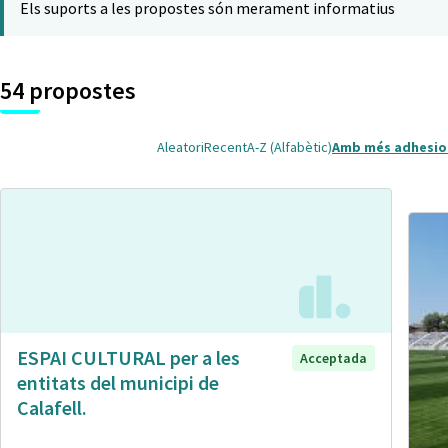
Els suports a les propostes són merament informatius
54 propostes
Aleatori
Recent
A-Z (Alfabètic)
Amb més adhesio
ESPAI CULTURAL per a les
Acceptada
entitats del municipi de
Calafell.