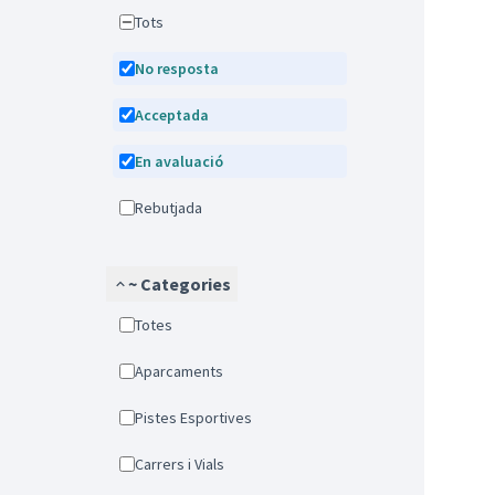
Tots
No resposta
Acceptada
En avaluació
Rebutjada
~ Categories
Totes
Aparcaments
Pistes Esportives
Carrers i Vials