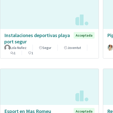
Instalaciones deportivas playa
Pi
Acceptada
port segur
Lola Nuñez
Segur
Joventut
1
1
Esport en Mas Romeu
Re
Acceptada