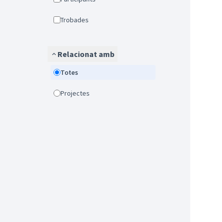
Trobades
Relacionat amb
Totes
Projectes