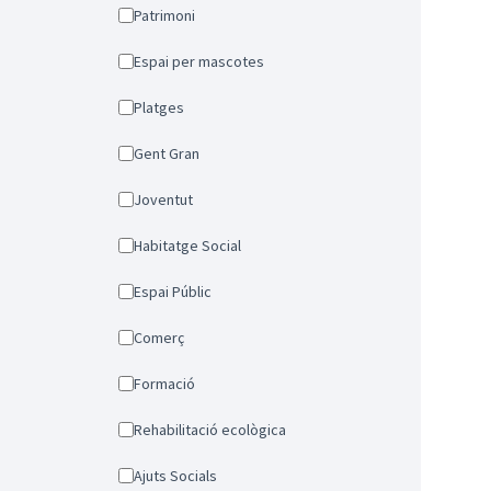
Patrimoni
Espai per mascotes
Platges
Gent Gran
Joventut
Habitatge Social
Espai Públic
Comerç
Formació
Rehabilitació ecològica
Ajuts Socials