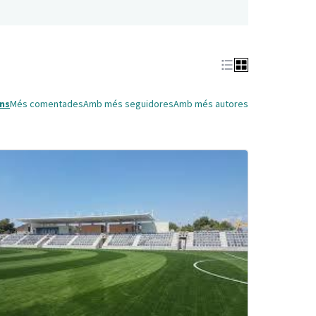
ns
Més comentades
Amb més seguidores
Amb més autores