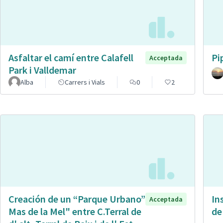
Asfaltar el camí entre Calafell
Pi
Acceptada
Park i Valldemar
Alba
Carrers i Vials
0
2
Creación de un “Parque Urbano”
In
Acceptada
Mas de la Mel" entre C.Terral de
de