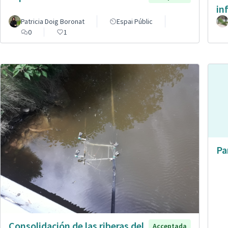
in
Patricia Doig Boronat
Espai Públic
0
1
Pa
Consolidación de las riberas del
Acceptada