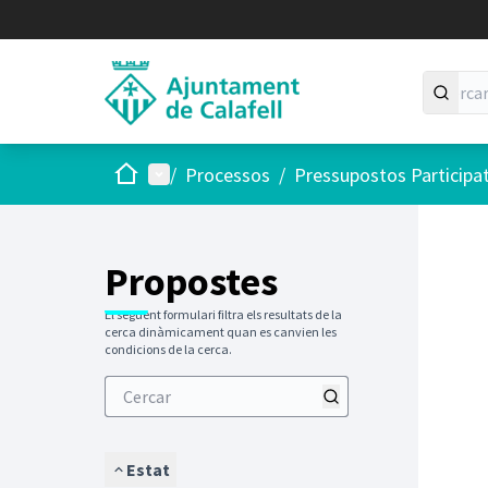
Inici
Menú principal
/
Processos
/
Pressupostos Participa
Saltar
El següen
+
−
Propostes
El següent formulari filtra els resultats de la
cerca dinàmicament quan es canvien les
condicions de la cerca.
Estat