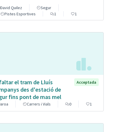
David Quilez
Segur
Pistes Esportives
1
1
faltar el tram de Lluís
Acceptada
mpanys des d'estació de
gur fins pont de mas mel
aroa
Carrers i Vials
0
1