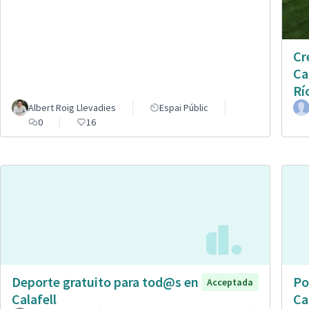
Cr
Ca
Rí
Albert Roig Llevadies
Espai Públic
0
16
Deporte gratuito para tod@s en
Po
Acceptada
Calafell
Ca