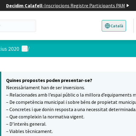
Decidim Calafell
-
Inscripcions Registre Participants PAM
Català
Triar la llengua
E
Menú d'usuari
tius 2020
/
 el mapa
14
t element és un mapa que presenta els components d'aquesta pàgina
Quines propostes poden presentar-se?
Necessàriament han de ser inversions.
– Relacionades amb l’espai públic o la millora d’equipaments m
– De competència municipal i sobre béns de propietat municipa
– Concretes i que donin resposta a una necessitat determinada
– Que compleixin la normativa vigent.
– D’interès general.
– Viables tècnicament.