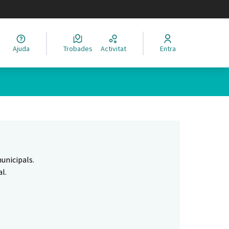
legir el idioma
Ajuda
Trobades
Activitat
Entra
Leaflet
|
©
HERE maps
 com a punts al mapa. L'element es pot fer servir amb un lector 
unicipals.
l.
.