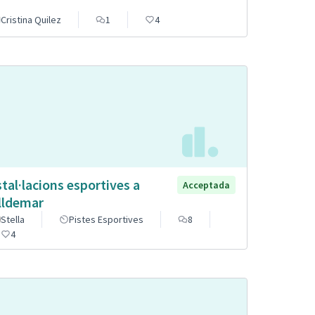
Cristina Quilez
1
4
stal·lacions esportives a
Acceptada
lldemar
Stella
Pistes Esportives
8
4