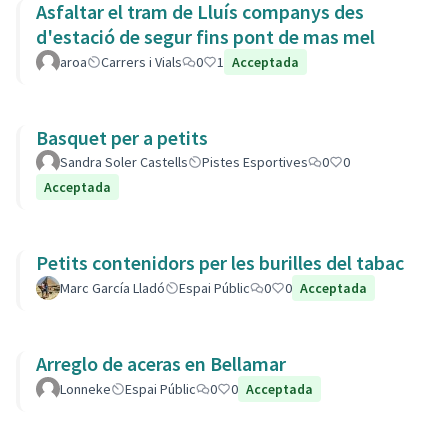
Asfaltar el tram de Lluís companys des
d'estació de segur fins pont de mas mel
aroa
Carrers i Vials
0
1
Acceptada
Basquet per a petits
Sandra Soler Castells
Pistes Esportives
0
0
Acceptada
Petits contenidors per les burilles del tabac
Marc García Lladó
Espai Públic
0
0
Acceptada
Arreglo de aceras en Bellamar
Lonneke
Espai Públic
0
0
Acceptada