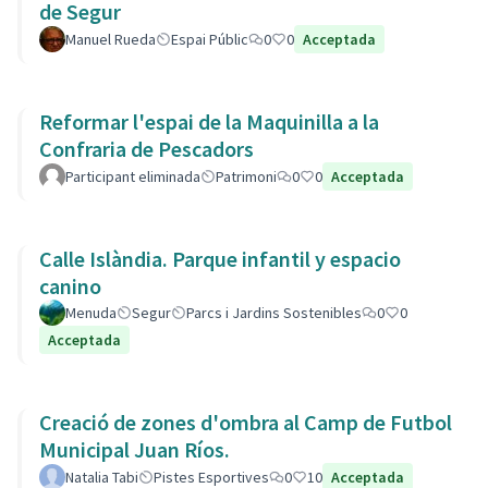
de Segur
Manuel Rueda
Espai Públic
0
0
Acceptada
Reformar l'espai de la Maquinilla a la
Confraria de Pescadors
Participant eliminada
Patrimoni
0
0
Acceptada
Calle Islàndia. Parque infantil y espacio
canino
Menuda
Segur
Parcs i Jardins Sostenibles
0
0
Acceptada
Creació de zones d'ombra al Camp de Futbol
Municipal Juan Ríos.
Natalia Tabi
Pistes Esportives
0
10
Acceptada