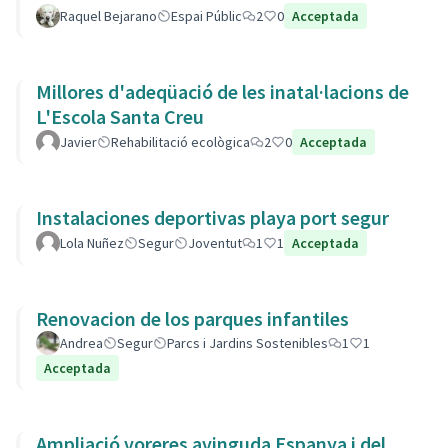
Raquel Bejarano
Espai Públic
2
0
Acceptada
Millores d'adeqüació de les inatal·lacions de
L'Escola Santa Creu
Javier
Rehabilitació ecològica
2
0
Acceptada
Instalaciones deportivas playa port segur
Lola Nuñez
Segur
Joventut
1
1
Acceptada
Renovacion de los parques infantiles
Andrea
Segur
Parcs i Jardins Sostenibles
1
1
Acceptada
Ampliació voreres avinguda Espanya i del