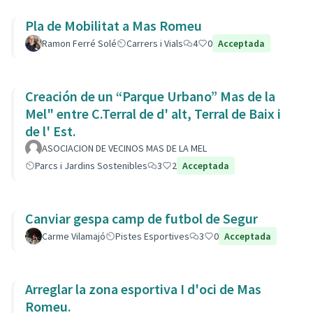
Pla de Mobilitat a Mas Romeu
Ramon Ferré Solé
Carrers i Vials
4
0
Acceptada
Creación de un “Parque Urbano” Mas de la
Mel" entre C.Terral de d' alt, Terral de Baix i
de l' Est.
ASOCIACION DE VECINOS MAS DE LA MEL
Parcs i Jardins Sostenibles
3
2
Acceptada
Canviar gespa camp de futbol de Segur
Carme Vilamajó
Pistes Esportives
3
0
Acceptada
Arreglar la zona esportiva I d'oci de Mas
Romeu.