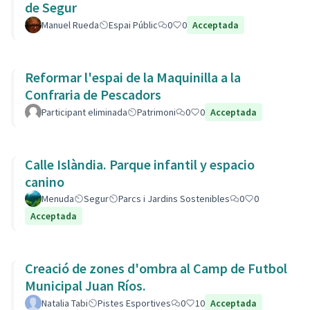
de Segur
Manuel Rueda
Espai Públic
0
0
Acceptada
Reformar l'espai de la Maquinilla a la
Confraria de Pescadors
Participant eliminada
Patrimoni
0
0
Acceptada
Calle Islàndia. Parque infantil y espacio
canino
Menuda
Segur
Parcs i Jardins Sostenibles
0
0
Acceptada
Creació de zones d'ombra al Camp de Futbol
Municipal Juan Ríos.
Natalia Tabi
Pistes Esportives
0
10
Acceptada