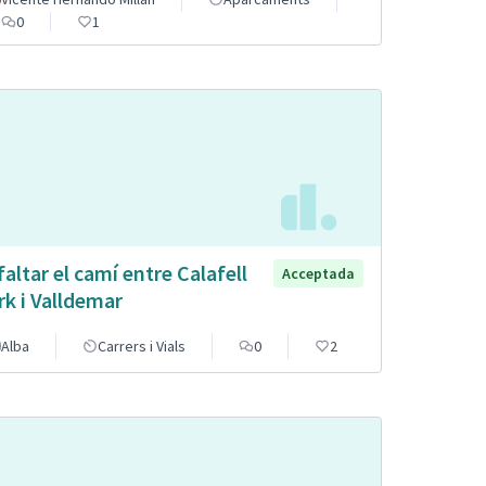
0
1
faltar el camí entre Calafell
Acceptada
rk i Valldemar
Alba
Carrers i Vials
0
2