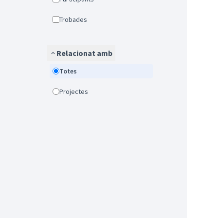
Trobades
Relacionat amb
Totes
Projectes