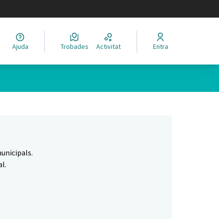
legir el idioma
Ajuda
Trobades
Activitat
Entra
Leaflet
|
©
HERE maps
 com a punts al mapa. L'element es pot fer servir amb un lector 
unicipals.
l.
.