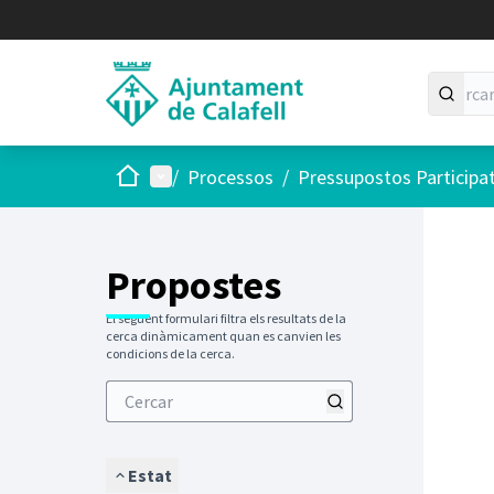
Inici
Menú principal
/
Processos
/
Pressupostos Participa
Saltar
El següen
+
−
Propostes
El següent formulari filtra els resultats de la
cerca dinàmicament quan es canvien les
condicions de la cerca.
Estat