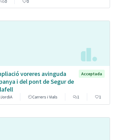
0
0
pliació voreres avinguda
Acceptada
panya i del pont de Segur de
lafell
JordiA
Carrers i Vials
1
1