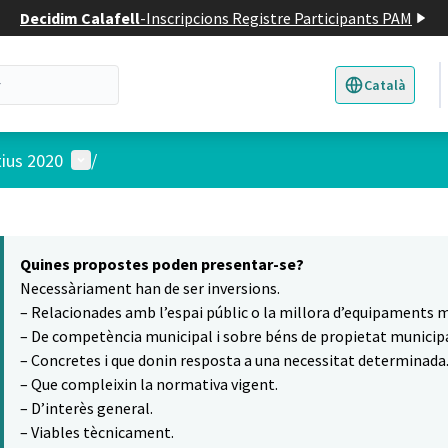
Decidim Calafell
-
Inscripcions Registre Participants PAM
Català
Triar la llengua
E
Menú d'usuari
tius 2020
/
 el mapa
7
t element és un mapa que presenta els components d'aquesta pàgina
Quines propostes poden presentar-se?
Necessàriament han de ser inversions.
– Relacionades amb l’espai públic o la millora d’equipaments m
– De competència municipal i sobre béns de propietat municipa
– Concretes i que donin resposta a una necessitat determinada
– Que compleixin la normativa vigent.
– D’interès general.
– Viables tècnicament.