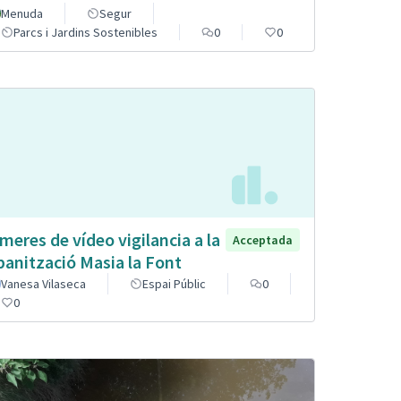
Menuda
Segur
Parcs i Jardins Sostenibles
0
0
meres de vídeo vigilancia a la
Acceptada
banització Masia la Font
Vanesa Vilaseca
Espai Públic
0
0