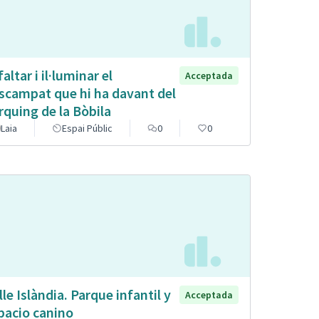
altar i il·luminar el
Acceptada
scampat que hi ha davant del
rquing de la Bòbila
Laia
Espai Públic
0
0
lle Islàndia. Parque infantil y
Acceptada
pacio canino