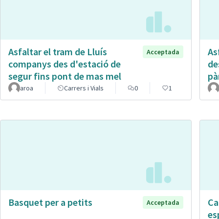
Asfaltar el tram de Lluís
Asf
Acceptada
companys des d'estació de
de
segur fins pont de mas mel
pà
aroa
Carrers i Vials
0
1
Basquet per a petits
Ca
Acceptada
es