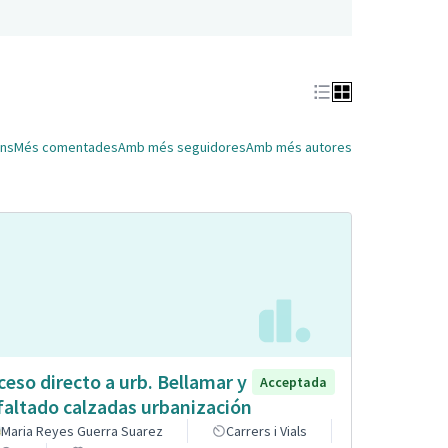
ns
Més comentades
Amb més seguidores
Amb més autores
ceso directo a urb. Bellamar y
Acceptada
faltado calzadas urbanización
Maria Reyes Guerra Suarez
Carrers i Vials