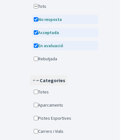
Tots
No resposta
Acceptada
En avaluació
Rebutjada
~ Categories
Totes
Aparcaments
Pistes Esportives
Carrers i Vials