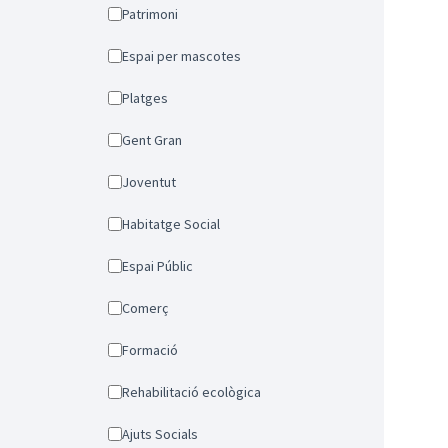
Patrimoni
Espai per mascotes
Platges
Gent Gran
Joventut
Habitatge Social
Espai Públic
Comerç
Formació
Rehabilitació ecològica
Ajuts Socials