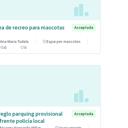
ea de recreo para mascotas
Acceptada
Ana Maria Tudela
Espai per mascotes
0
0
reglo parquing provisional
Acceptada
frente policía local
Vicente Hernando Millan
Aparcaments