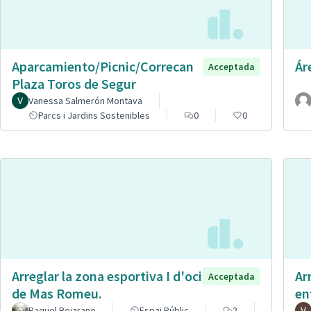
Aparcamiento/Picnic/Correcan
Ár
Acceptada
Plaza Toros de Segur
Vanessa Salmerón Montava
Parcs i Jardins Sostenibles
0
0
Arreglar la zona esportiva I d'oci
Ar
Acceptada
de Mas Romeu.
en
Raquel Bejarano
Espai Públic
2