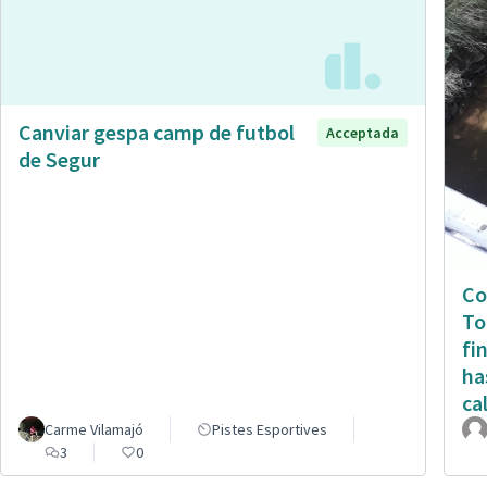
Canviar gespa camp de futbol
Acceptada
de Segur
Co
To
fi
ha
ca
Carme Vilamajó
Pistes Esportives
3
0