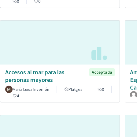
0
0
Accesos al mar para las
Am
Acceptada
personas mayores
Es
Ca
María Luisa Invernón
Platges
0
4