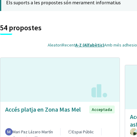
Els suports a les propostes són merament informatius
54 propostes
Aleatori
Recent
A-Z (Alfabètic)
Amb més adhesio
Accés platja en Zona Mas Mel
Acceptada
Ac
as
Mari Paz Lázaro Martín
Espai Públic