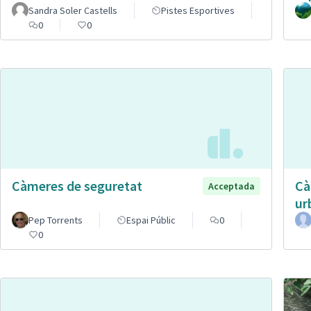
Sandra Soler Castells
Pistes Esportives
0
0
Càmeres de seguretat
Cà
Acceptada
ur
Pep Torrents
Espai Públic
0
0