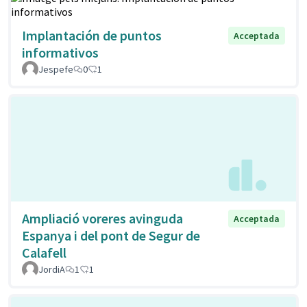
Implantación de puntos
Acceptada
informativos
Jespefe
0
1
Ampliació voreres avinguda
Acceptada
Espanya i del pont de Segur de
Calafell
JordiA
1
1