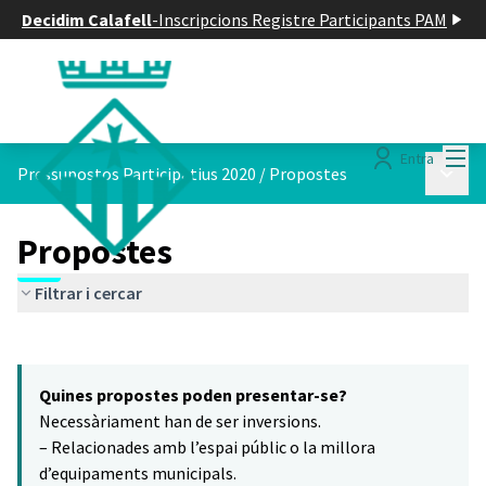
Decidim Calafell
-
Inscripcions Registre Participants PAM
Menú
Entra
Menú p
Pressupostos Participatius 2020
/
Propostes
Propostes
Filtrar i cercar
Saltar el mapa
Leaflet
|
©
HERE maps
6
El següent element és un mapa que presenta els components d'aq
+
Quines propostes poden presentar-se?
−
Necessàriament han de ser inversions.
– Relacionades amb l’espai públic o la millora
d’equipaments municipals.