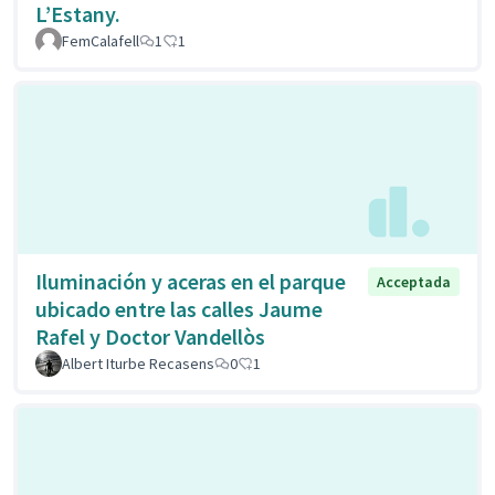
L’Estany.
FemCalafell
1
1
Iluminación y aceras en el parque
Acceptada
ubicado entre las calles Jaume
Rafel y Doctor Vandellòs
Albert Iturbe Recasens
0
1