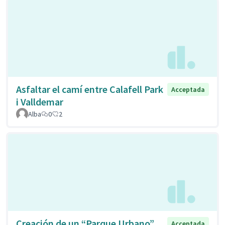
Asfaltar el camí entre Calafell Park
Acceptada
i Valldemar
Alba
0
2
Creación de un “Parque Urbano”
Acceptada