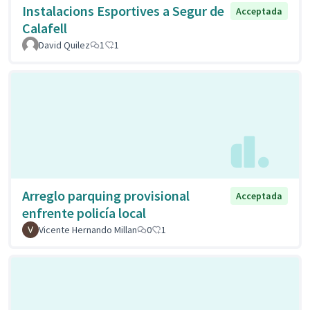
Instalacions Esportives a Segur de
Acceptada
Calafell
David Quilez
1
1
Arreglo parquing provisional
Acceptada
enfrente policía local
Vicente Hernando Millan
0
1