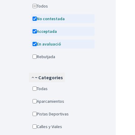
Todos
No contestada
Acceptada
En avaluació
Rebutjada
~ Categories
Todas
Aparcamientos
Pistas Deportivas
Calles y Viales