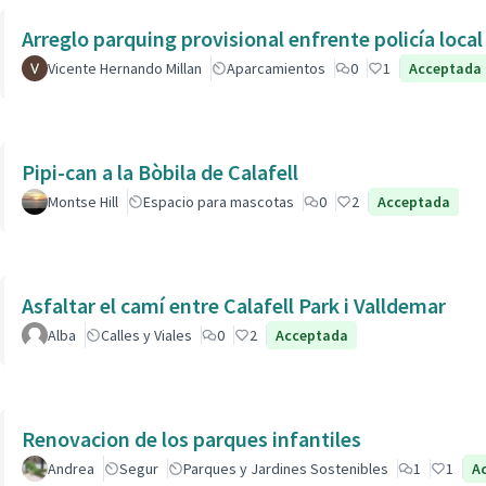
Arreglo parquing provisional enfrente policía local
Vicente Hernando Millan
Aparcamientos
0
1
Acceptada
Pipi-can a la Bòbila de Calafell
Montse Hill
Espacio para mascotas
0
2
Acceptada
Asfaltar el camí entre Calafell Park i Valldemar
Alba
Calles y Viales
0
2
Acceptada
Renovacion de los parques infantiles
Andrea
Segur
Parques y Jardines Sostenibles
1
1
A