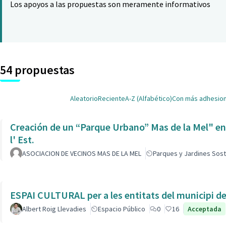
Los apoyos a las propuestas son meramente informativos
54 propuestas
Aleatorio
Reciente
A-Z (Alfabético)
Con más adhesio
Creación de un “Parque Urbano” Mas de la Mel" entre
l' Est.
ASOCIACION DE VECINOS MAS DE LA MEL
Parques y Jardines Sost
ESPAI CULTURAL per a les entitats del municipi de 
Albert Roig Llevadies
Espacio Público
0
16
Acceptada