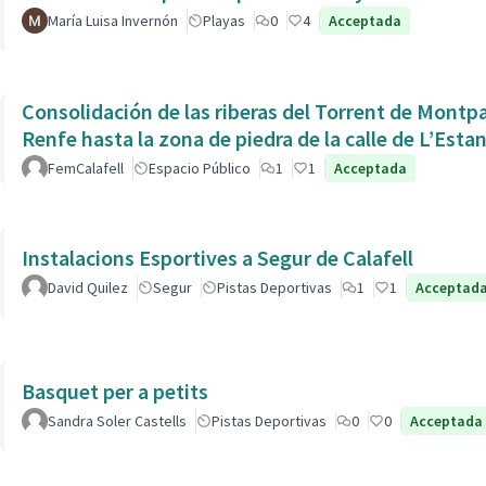
María Luisa Invernón
Playas
0
4
Acceptada
Consolidación de las riberas del Torrent de Montpaó
Renfe hasta la zona de piedra de la calle de L’Estan
FemCalafell
Espacio Público
1
1
Acceptada
Instalacions Esportives a Segur de Calafell
David Quilez
Segur
Pistas Deportivas
1
1
Acceptad
Basquet per a petits
Sandra Soler Castells
Pistas Deportivas
0
0
Acceptada