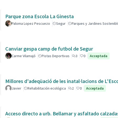
Parque zona Escola La Ginesta
Paloma Lopez Pescuezo
Segur
Parques y Jardines Sostenib
Canviar gespa camp de futbol de Segur
Carme Vilamajó
Pistas Deportivas
3
0
Acceptada
Millores d'adeqüació de les inatal·lacions de L'Esc
Javier
Rehabilitación ecológica
2
0
Acceptada
Acceso directo a urb. Bellamar y asfaltado calzad