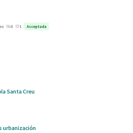
les
0
1
Acceptada
ola Santa Creu
as urbanización