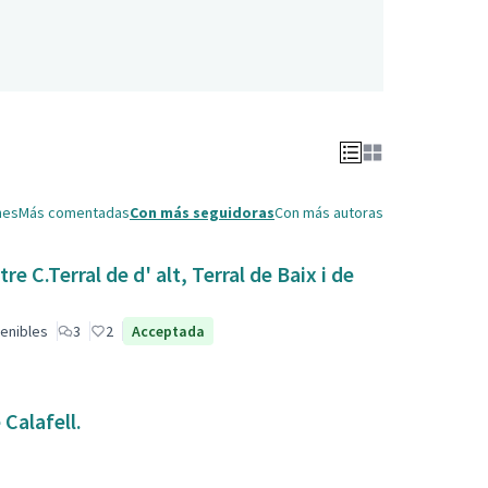
nes
Más comentadas
Con más seguidoras
Con más autoras
 C.Terral de d' alt, Terral de Baix i de
enibles
3
2
Acceptada
Calafell.