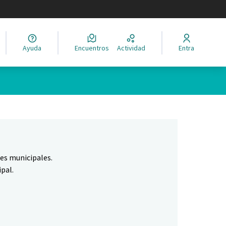
legir el idioma
Ayuda
Encuentros
Actividad
Entra
Leaflet
|
©
HERE maps
ina como puntos en el mapa. El elemento se puede utilizar con un 
nes municipales.
pal.