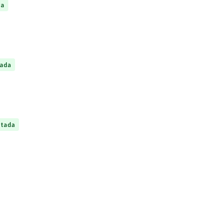
da
tada
ptada