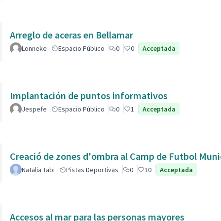
Arreglo de aceras en Bellamar
Lonneke
Espacio Público
0
0
Acceptada
Implantación de puntos informativos
Jespefe
Espacio Público
0
1
Acceptada
Creació de zones d'ombra al Camp de Futbol Munic
Natalia Tabi
Pistas Deportivas
0
10
Acceptada
Accesos al mar para las personas mayores