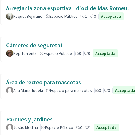
Arreglar la zona esportiva I d'oci de Mas Romeu.
Raquel Bejarano
Espacio Público
2
0
Acceptada
Càmeres de seguretat
Pep Torrents
Espacio Público
0
0
Acceptada
Área de recreo para mascotas
Ana Maria Tudela
Espacio para mascotas
0
0
Acceptad
Parques y jardines
Jesús Medina
Espacio Público
0
1
Acceptada