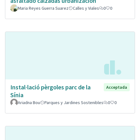
asfaltado calzadas urbanización
Maria Reyes Guerra Suarez
Calles y Viales
0
0
Instal·lació pèrgoles parc de la
Acceptada
Sínia
Ariadna Bou
Parques y Jardines Sostenibles
0
0