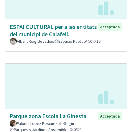
ESPAI CULTURAL per a les entitats
Acceptada
del municipi de Calafell.
Albert Roig Llevadies
Espacio Público
0
16
Parque zona Escola La Ginesta
Acceptada
Paloma Lopez Pescuezo
Segur
Parques y Jardines Sostenibles
0
1