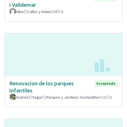
i Valldemar
Alba
Calles y Viales
0
2
Renovacion de los parques
Acceptada
infantiles
Andrea
Segur
Parques y Jardines Sostenibles
1
1