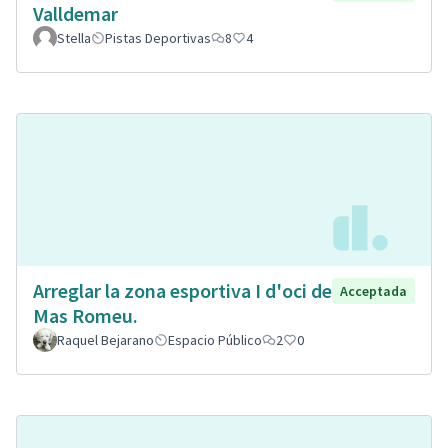
Valldemar
Stella
Pistas Deportivas
8
4
Arreglar la zona esportiva I d'oci de
Acceptada
Mas Romeu.
Raquel Bejarano
Espacio Público
2
0