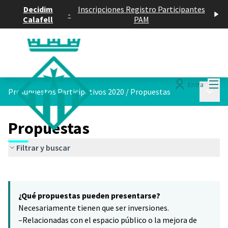
Decidim
Inscripciones Registro Participantes
-
Calafell
PAM
Menú
Entra
Menú p
Presupuestos Participativos 2020
/
Propuestas
Propuestas
Filtrar y buscar
Saltar el mapa
Leaflet
|
©
HERE maps
5
El siguiente elemento es un mapa que presenta los componentes 
+
¿Qué propuestas pueden presentarse?
−
Necesariamente tienen que ser inversiones.
–Relacionadas con el espacio público o la mejora de