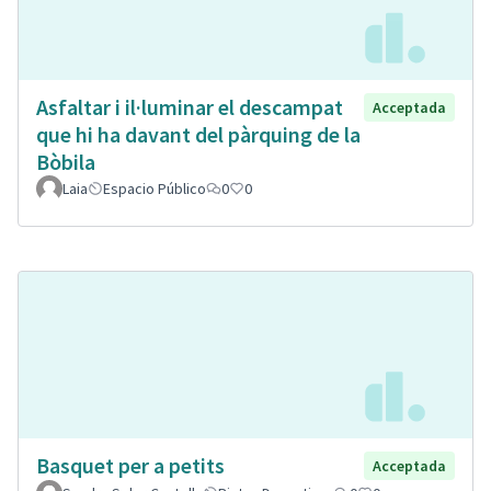
Asfaltar i il·luminar el descampat
Acceptada
que hi ha davant del pàrquing de la
Bòbila
Laia
Espacio Público
0
0
Basquet per a petits
Acceptada