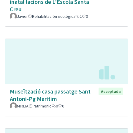
inatal·lacions de L'Escola Santa
Creu
Javier
Rehabilitación ecológica
2
0
Museïtzació casa passatge Sant
Acceptada
Antoni-Pg Maritim
MIREIA
Patrimonio
0
0