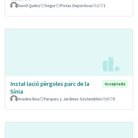
David Quilez
Segur
Pistas Deportivas
1
1
Instal·lació pèrgoles parc de la
Acceptada
Sínia
Ariadna Bou
Parques y Jardines Sostenibles
0
0