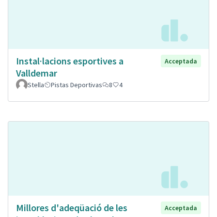
Instal·lacions esportives a
Acceptada
Valldemar
Stella
Pistas Deportivas
8
4
Millores d'adeqüació de les
Acceptada