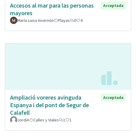
Accesos al mar para las personas
Acceptada
mayores
María Luisa Invernón
Playas
0
4
Ampliació voreres avinguda
Acceptada
Espanya i del pont de Segur de
Calafell
JordiA
Calles y Viales
1
1