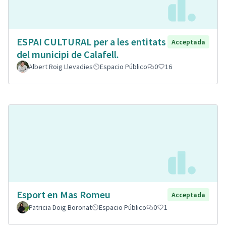
ESPAI CULTURAL per a les entitats
Acceptada
del municipi de Calafell.
Albert Roig Llevadies
Espacio Público
0
16
Esport en Mas Romeu
Acceptada
Patricia Doig Boronat
Espacio Público
0
1