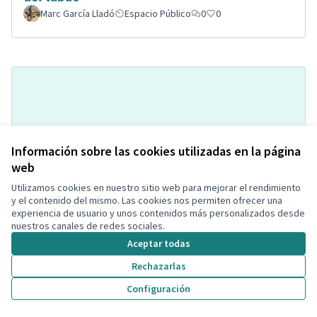
Marc García Lladó
Espacio Público
0
0
Información sobre las cookies utilizadas en la página
web
Utilizamos cookies en nuestro sitio web para mejorar el rendimiento
Pipi-can a la Bòbila de Calafell
Acceptada
y el contenido del mismo. Las cookies nos permiten ofrecer una
Montse Hill
Espacio para mascotas
0
2
experiencia de usuario y unos contenidos más personalizados desde
nuestros canales de redes sociales.
Aceptar todas
Rechazarlas
Configuración