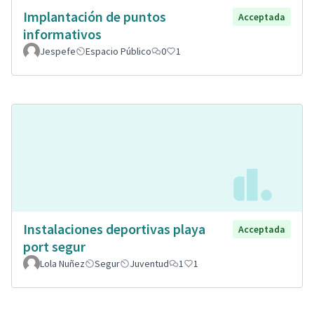
Implantación de puntos
Acceptada
informativos
Jespefe
Espacio Público
0
1
Instalaciones deportivas playa
Acceptada
port segur
Lola Nuñez
Segur
Juventud
1
1