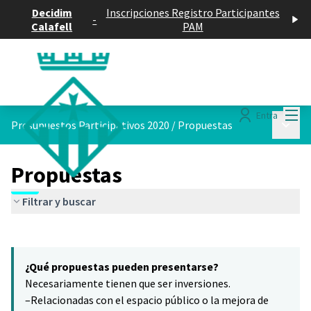
Decidim
Inscripciones Registro Participantes
-
Calafell
PAM
Menú
Entra
Menú p
Presupuestos Participativos 2020
/
Propuestas
Propuestas
Filtrar y buscar
Saltar el mapa
Leaflet
|
©
HERE maps
13
El siguiente elemento es un mapa que presenta los componentes 
+
¿Qué propuestas pueden presentarse?
−
Necesariamente tienen que ser inversiones.
–Relacionadas con el espacio público o la mejora de