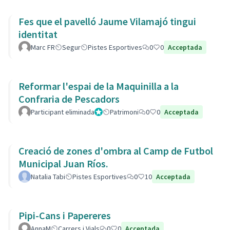
Fes que el pavelló Jaume Vilamajó tingui
identitat
Marc FR
Segur
Pistes Esportives
0
0
Acceptada
Reformar l'espai de la Maquinilla a la
Confraria de Pescadors
Participant eliminada
Administrador
Patrimoni
0
0
Acceptada
Creació de zones d'ombra al Camp de Futbol
Municipal Juan Ríos.
Natalia Tabi
Pistes Esportives
0
10
Acceptada
Pipi-Cans i Papereres
AnnaM
Carrers i Vials
0
0
Acceptada