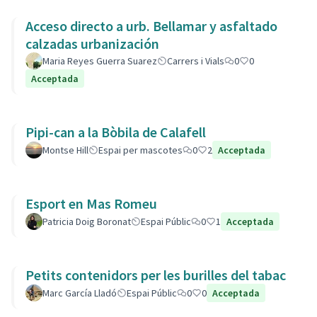
Acceso directo a urb. Bellamar y asfaltado
calzadas urbanización
Maria Reyes Guerra Suarez
Carrers i Vials
0
0
Acceptada
Pipi-can a la Bòbila de Calafell
Montse Hill
Espai per mascotes
0
2
Acceptada
Esport en Mas Romeu
Patricia Doig Boronat
Espai Públic
0
1
Acceptada
Petits contenidors per les burilles del tabac
Marc García Lladó
Espai Públic
0
0
Acceptada