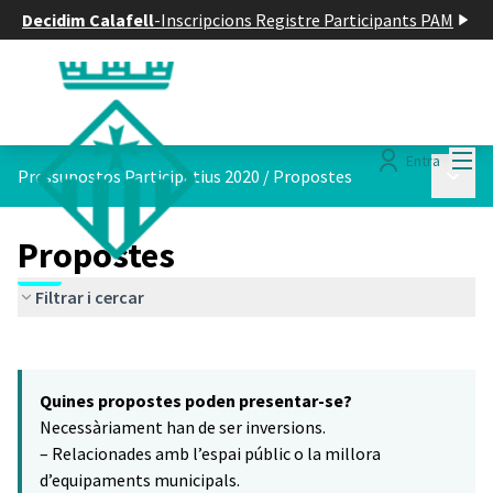
Decidim Calafell
-
Inscripcions Registre Participants PAM
Menú
Entra
Menú p
Pressupostos Participatius 2020
/
Propostes
Propostes
Filtrar i cercar
Saltar el mapa
Leaflet
|
©
HERE maps
5
El següent element és un mapa que presenta els components d'aq
+
Quines propostes poden presentar-se?
−
Necessàriament han de ser inversions.
– Relacionades amb l’espai públic o la millora
d’equipaments municipals.