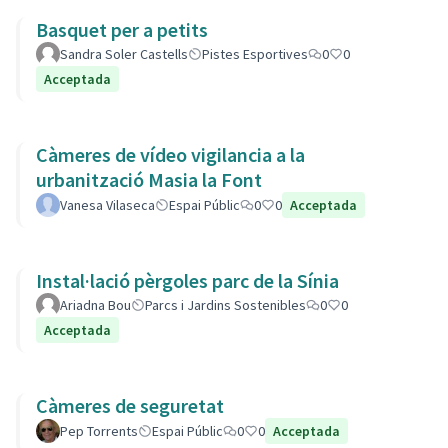
Basquet per a petits
Sandra Soler Castells
Pistes Esportives
0
0
Acceptada
Càmeres de vídeo vigilancia a la
urbanització Masia la Font
Vanesa Vilaseca
Espai Públic
0
0
Acceptada
Instal·lació pèrgoles parc de la Sínia
Ariadna Bou
Parcs i Jardins Sostenibles
0
0
Acceptada
Càmeres de seguretat
Pep Torrents
Espai Públic
0
0
Acceptada