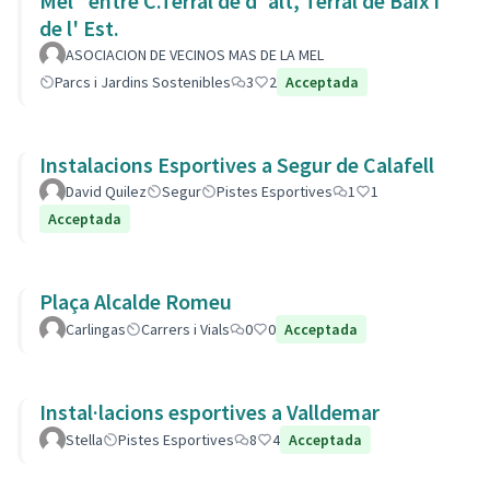
Mel" entre C.Terral de d' alt, Terral de Baix i
de l' Est.
ASOCIACION DE VECINOS MAS DE LA MEL
Parcs i Jardins Sostenibles
3
2
Acceptada
Instalacions Esportives a Segur de Calafell
David Quilez
Segur
Pistes Esportives
1
1
Acceptada
Plaça Alcalde Romeu
Carlingas
Carrers i Vials
0
0
Acceptada
Instal·lacions esportives a Valldemar
Stella
Pistes Esportives
8
4
Acceptada