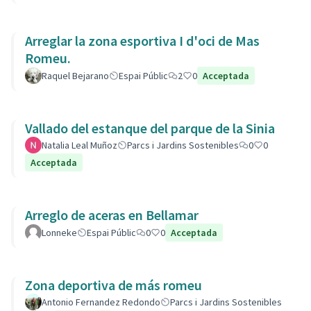
Arreglar la zona esportiva I d'oci de Mas
Romeu.
Raquel Bejarano
Espai Públic
2
0
Acceptada
Vallado del estanque del parque de la Sinia
Natalia Leal Muñoz
Parcs i Jardins Sostenibles
0
0
Acceptada
Arreglo de aceras en Bellamar
Lonneke
Espai Públic
0
0
Acceptada
Zona deportiva de más romeu
Antonio Fernandez Redondo
Parcs i Jardins Sostenibles