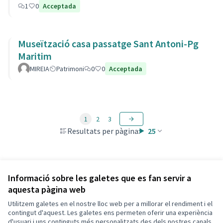
1
0
Acceptada
Museïtzació casa passatge Sant Antoni-Pg
Maritim
MIREIA
Patrimoni
0
0
Acceptada
1
2
3
Resultats per pàgina:
25
Veure totes les propostes retirades
Informació sobre les galetes que es fan servir a
aquesta pàgina web
Utilitzem galetes en el nostre lloc web per a millorar el rendiment i el
Termes i condicions d'ús
contingut d'aquest. Les galetes ens permeten oferir una experiència
Configuració de les galetes
d'usuari i uns continguts més personalitzats des dels nostres canals