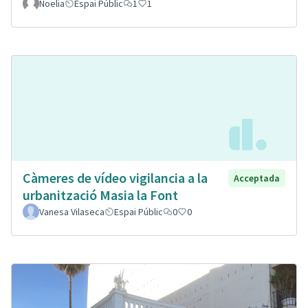
Noelia
Espai Públic
1
1
Càmeres de vídeo vigilancia a la
Acceptada
urbanització Masia la Font
Vanesa Vilaseca
Espai Públic
0
0