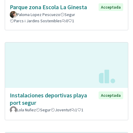
Parque zona Escola La Ginesta
Acceptada
Paloma Lopez Pescuezo
Segur
Parcs i Jardins Sostenibles
0
1
Instalaciones deportivas playa
Acceptada
port segur
Lola Nuñez
Segur
Joventut
1
1