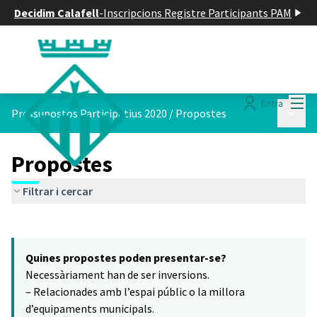
Decidim Calafell
-
Inscripcions Registre Participants PAM
Menú
Entra
Menú p
Pressupostos Participatius 2020
/
Propostes
Propostes
Filtrar i cercar
Saltar el mapa
Leaflet
|
©
HERE maps
6
El següent element és un mapa que presenta els components d'aq
+
Quines propostes poden presentar-se?
−
Necessàriament han de ser inversions.
– Relacionades amb l’espai públic o la millora
d’equipaments municipals.