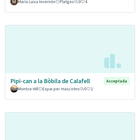
María Luisa Invernón
Platges
0
4
Pipi-can a la Bòbila de Calafell
Acceptada
Montse Hill
Espai per mascotes
0
2