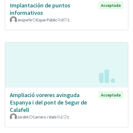
Implantación de puntos
Acceptada
informativos
Jespefe
Espai Públic
0
1
Ampliació voreres avinguda
Acceptada
Espanya i del pont de Segur de
Calafell
JordiA
Carrers i Vials
1
1