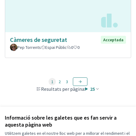
Càmeres de seguretat
Acceptada
Pep Torrents
Espai Públic
0
0
1
2
3
Resultats per pàgina:
25
Veure totes les propostes retirades
Informació sobre les galetes que es fan servir a
aquesta pàgina web
Utilitzem galetes en el nostre lloc web per a millorar el rendiment i el
Termes i condicions d'ús