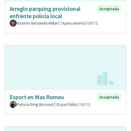
Arreglo parquing provisional
Acceptada
enfrente policía local
Vicente Hernando Millan
Aparcaments
0
1
Esport en Mas Romeu
Acceptada
Patricia Doig Boronat
Espai Públic
0
1