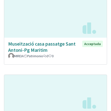
Museïtzació casa passatge Sant
Acceptada
Antoni-Pg Maritim
MIREIA
Patrimonio
0
0