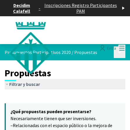
Decidim
Inscripciones Registro Participantes
-
Calafell
PAM
Menú
Entra
Menú p
Presupuestos Participativos 2020
/
Propuestas
Propuestas
Filtrar y buscar
Saltar el mapa
Leaflet
|
©
HERE maps
10
El siguiente elemento es un mapa que presenta los componentes 
+
¿Qué propuestas pueden presentarse?
−
Necesariamente tienen que ser inversiones.
–Relacionadas con el espacio público o la mejora de