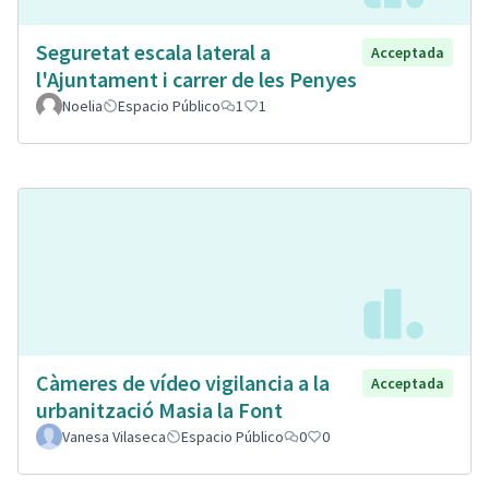
Seguretat escala lateral a
Acceptada
l'Ajuntament i carrer de les Penyes
Noelia
Espacio Público
1
1
Càmeres de vídeo vigilancia a la
Acceptada
urbanització Masia la Font
Vanesa Vilaseca
Espacio Público
0
0