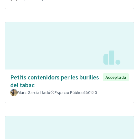
Petits contenidors per les burilles
Acceptada
del tabac
Marc García Lladó
Espacio Público
0
0