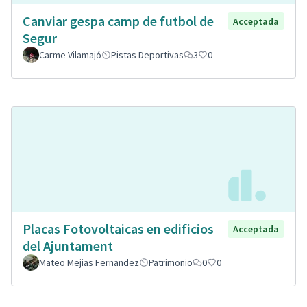
Canviar gespa camp de futbol de
Acceptada
Segur
Carme Vilamajó
Pistas Deportivas
3
0
Placas Fotovoltaicas en edificios
Acceptada
del Ajuntament
Mateo Mejias Fernandez
Patrimonio
0
0