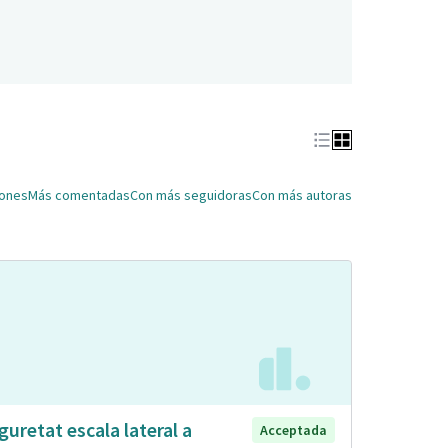
iones
Más comentadas
Con más seguidoras
Con más autoras
guretat escala lateral a
Acceptada