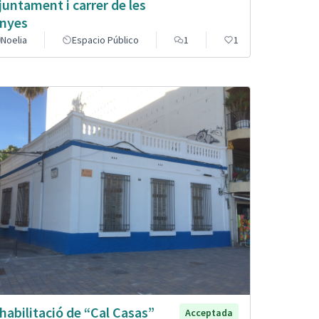
Ajuntament i carrer de les
nyes
Noelia
Espacio Público
1
1
habilitació de “Cal Casas”
Acceptada