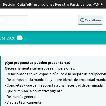
Decidim Calafell
-
Inscripciones Registro Participantes PAM
Castellano
Triar la llengua
E
Menú de usuario
ivos 2020
/
 el mapa
10
nte elemento es un mapa que presenta los componentes de esta pág
¿Qué propuestas pueden presentarse?
Necesariamente tienen que ser inversiones.
–Relacionadas con el espacio público o la mejora de equipacio
–De competencia municipal y sobre bienes de propiedad munici
–Concretas y que den respuesta a una necesidad determinada.
–Que cumplan la normativa vigente.
–De interés general.
–Viables técnicamente.