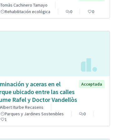
Tomàs Cachinero Tamayo
Rehabilitación ecológica
0
0
uminación y aceras en el
Acceptada
rque ubicado entre las calles
ume Rafel y Doctor Vandellòs
Albert Iturbe Recasens
Parques y Jardines Sostenibles
0
1