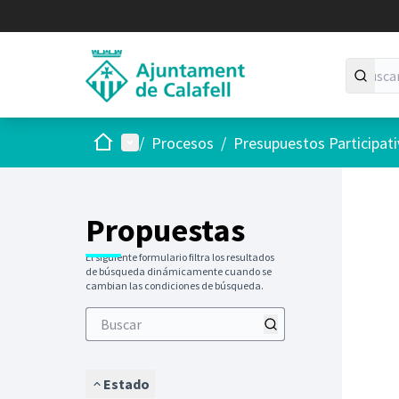
Inicio
Menú principal
/
Procesos
/
Presupuestos Participat
Saltar
El siguie
+
−
Propuestas
El siguiente formulario filtra los resultados
de búsqueda dinámicamente cuando se
cambian las condiciones de búsqueda.
Estado