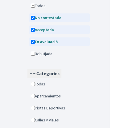
Todos
No contestada
Acceptada
En avaluació
Rebutjada
~ Categories
Todas
Aparcamientos
Pistas Deportivas
Calles y Viales