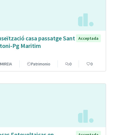
seïtzació casa passatge Sant
Acceptada
toni-Pg Maritim
MIREIA
Patrimonio
0
0
acas Fotovoltaicas en
Acceptada