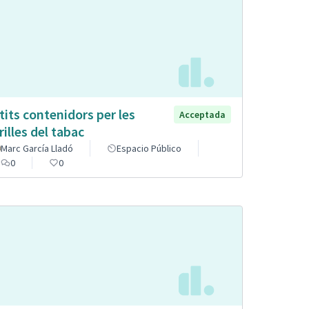
tits contenidors per les
Acceptada
rilles del tabac
Marc García Lladó
Espacio Público
0
0