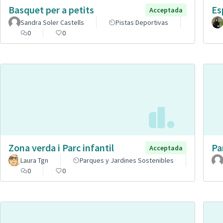
Basquet per a petits
Es
Acceptada
Sandra Soler Castells
Pistas Deportivas
0
0
Zona verda i Parc infantil
Pa
Acceptada
Laura Tgn
Parques y Jardines Sostenibles
0
0