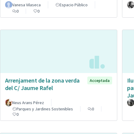
Vanesa Vilaseca
Espacio Público
0
0
Arrenjament de la zona verda
Il
Acceptada
del C/ Jaume Rafel
pa
Ja
Neus Arans Pérez
Parques y Jardines Sostenibles
0
0