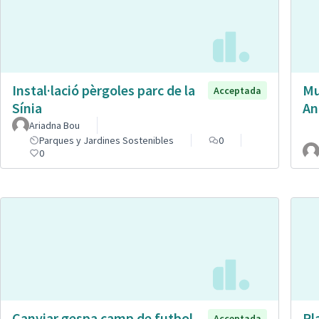
Instal·lació pèrgoles parc de la
Mu
Acceptada
Sínia
An
Ariadna Bou
Parques y Jardines Sostenibles
0
0
Canviar gespa camp de futbol
Pl
Acceptada