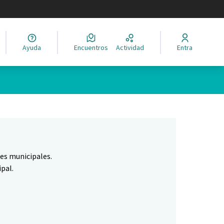
legir el idioma
Ayuda
Encuentros
Actividad
Entra
Leaflet
|
©
HERE maps
ina como puntos en el mapa. El elemento se puede utilizar con un 
nes municipales.
pal.