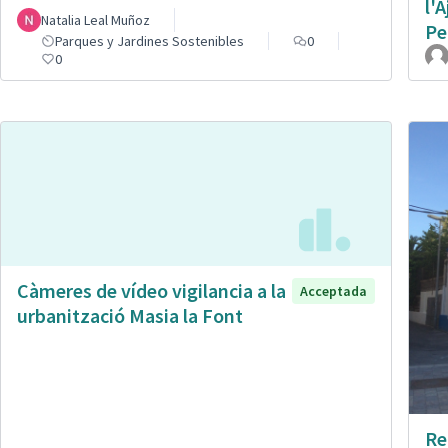
l'
Natalia Leal Muñoz
Pe
Parques y Jardines Sostenibles
0
0
Càmeres de vídeo vigilancia a la
Acceptada
urbanització Masia la Font
Re