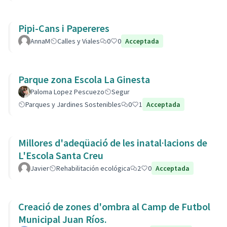
Pipi-Cans i Papereres
AnnaM
Calles y Viales
0
0
Acceptada
Parque zona Escola La Ginesta
Paloma Lopez Pescuezo
Segur
Parques y Jardines Sostenibles
0
1
Acceptada
Millores d'adeqüació de les inatal·lacions de
L'Escola Santa Creu
Javier
Rehabilitación ecológica
2
0
Acceptada
Creació de zones d'ombra al Camp de Futbol
Municipal Juan Ríos.