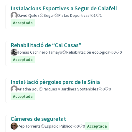
Instalacions Esportives a Segur de Calafell
David Quilez
Segur
Pistas Deportivas
1
1
Acceptada
Rehabilitació de “Cal Casas”
Tomàs Cachinero Tamayo
Rehabilitación ecológica
0
0
Acceptada
Instal·lació pèrgoles parc de la Sínia
Ariadna Bou
Parques y Jardines Sostenibles
0
0
Acceptada
Càmeres de seguretat
Pep Torrents
Espacio Público
0
0
Acceptada