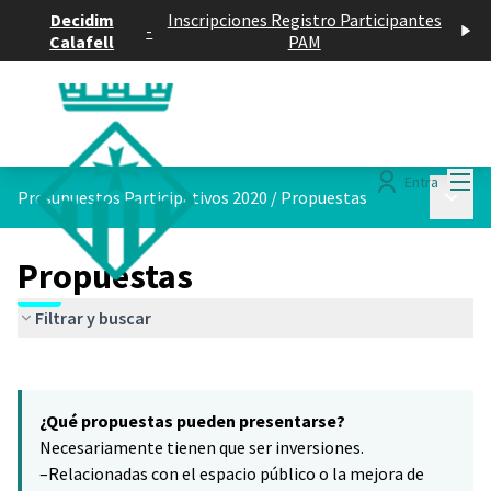
Decidim
Inscripciones Registro Participantes
-
Calafell
PAM
Menú
Entra
Menú p
Presupuestos Participativos 2020
/
Propuestas
Propuestas
Filtrar y buscar
Saltar el mapa
Leaflet
|
©
HERE maps
8
El siguiente elemento es un mapa que presenta los componentes 
+
¿Qué propuestas pueden presentarse?
−
Necesariamente tienen que ser inversiones.
–Relacionadas con el espacio público o la mejora de