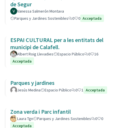
de Segur
Vanessa Salmerón Montava
Parques y Jardines Sostenibles
0
0
Acceptada
ESPAI CULTURAL per a les entitats del
municipi de Calafell.
Albert Roig Llevadies
Espacio Público
0
16
Acceptada
Parques y jardines
Jesús Medina
Espacio Público
0
1
Acceptada
Zona verda i Parc infantil
Laura Tgn
Parques y Jardines Sostenibles
0
0
Acceptada