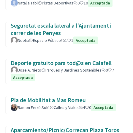
Natalia Tabi
Pistas Deportivas
0
10
Acceptada
Seguretat escala lateral a l'Ajuntament i
carrer de les Penyes
Noelia
Espacio Público
1
1
Acceptada
Deporte gratuito para tod@s en Calafell
Jose A. Nieto
Parques y Jardines Sostenibles
0
7
Acceptada
Pla de Mobilitat a Mas Romeu
Ramon Ferré Solé
Calles y Viales
4
0
Acceptada
Aparcamiento/Picnic/Correcan Plaza Toros