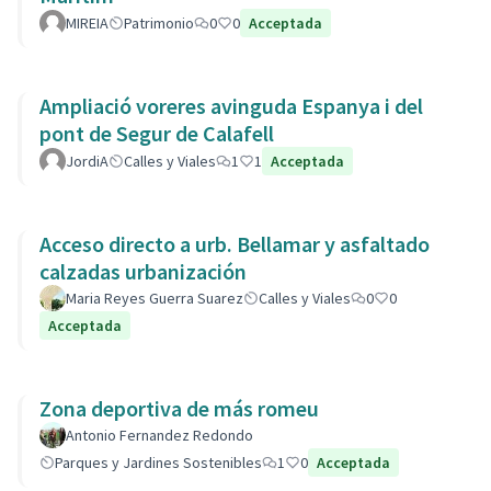
MIREIA
Patrimonio
0
0
Acceptada
Ampliació voreres avinguda Espanya i del
pont de Segur de Calafell
JordiA
Calles y Viales
1
1
Acceptada
Acceso directo a urb. Bellamar y asfaltado
calzadas urbanización
Maria Reyes Guerra Suarez
Calles y Viales
0
0
Acceptada
Zona deportiva de más romeu
Antonio Fernandez Redondo
Parques y Jardines Sostenibles
1
0
Acceptada