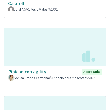
Calafell
JordiA
Calles y Viales
1
1
Pipican con agility
Acceptada
Soniaa Prados Carmona
Espacio para mascotas
0
1