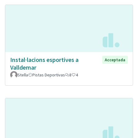
Instal·lacions esportives a
Acceptada
Valldemar
Stella
Pistas Deportivas
8
4