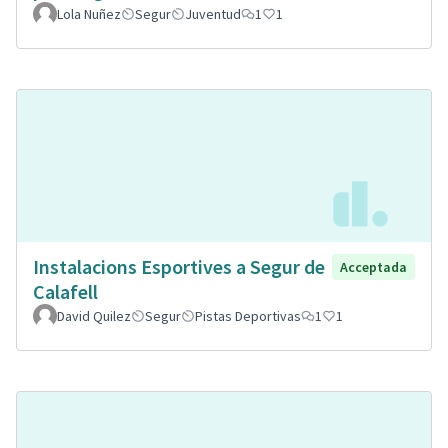
Lola Nuñez
Segur
Juventud
1
1
Instalacions Esportives a Segur de
Acceptada
Calafell
David Quilez
Segur
Pistas Deportivas
1
1