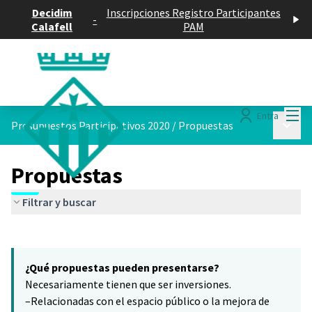
Decidim
Inscripciones Registro Participantes
-
Calafell
PAM
Menú
Entra
Menú p
Presupuestos Participativos 2020
/
Propuestas
Propuestas
Filtrar y buscar
Saltar el mapa
Leaflet
|
©
HERE maps
6
El siguiente elemento es un mapa que presenta los componentes 
+
¿Qué propuestas pueden presentarse?
−
Necesariamente tienen que ser inversiones.
–Relacionadas con el espacio público o la mejora de