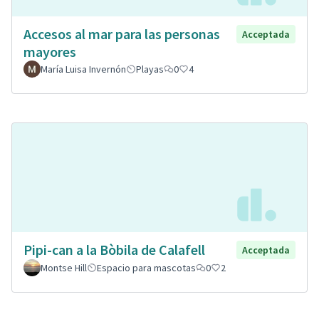
Accesos al mar para las personas
Acceptada
mayores
María Luisa Invernón
Playas
0
4
Pipi-can a la Bòbila de Calafell
Acceptada
Montse Hill
Espacio para mascotas
0
2