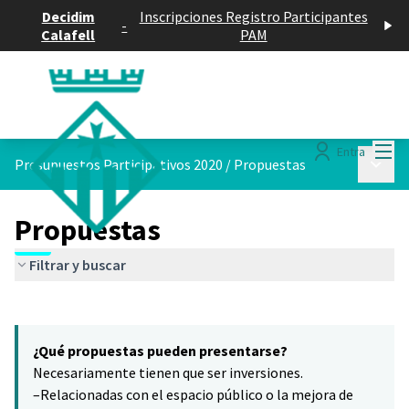
Decidim
Inscripciones Registro Participantes
-
Calafell
PAM
Menú
Entra
Menú p
Presupuestos Participativos 2020
/
Propuestas
Propuestas
Filtrar y buscar
Saltar el mapa
Leaflet
|
©
HERE maps
7
El siguiente elemento es un mapa que presenta los componentes 
+
¿Qué propuestas pueden presentarse?
−
Necesariamente tienen que ser inversiones.
–Relacionadas con el espacio público o la mejora de