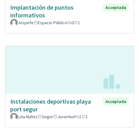
Implantación de puntos
Acceptada
informativos
Jespefe
Espacio Público
0
1
Instalaciones deportivas playa
Acceptada
port segur
Lola Nuñez
Segur
Juventud
1
1