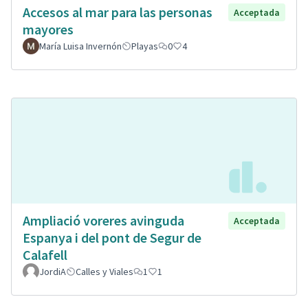
Accesos al mar para las personas
Acceptada
mayores
María Luisa Invernón
Playas
0
4
Ampliació voreres avinguda
Acceptada
Espanya i del pont de Segur de
Calafell
JordiA
Calles y Viales
1
1