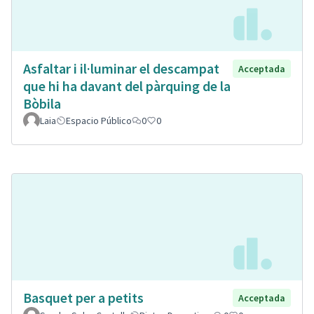
Asfaltar i il·luminar el descampat
Acceptada
que hi ha davant del pàrquing de la
Bòbila
Laia
Espacio Público
0
0
Basquet per a petits
Acceptada