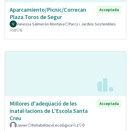
Aparcamiento/Picnic/Correcan
Acceptada
Plaza Toros de Segur
Vanessa Salmerón Montava
Parcs i Jardins Sostenibles
0
0
Millores d'adeqüació de les
Acceptada
inatal·lacions de L'Escola Santa
Creu
Javier
Rehabilitació ecològica
2
0