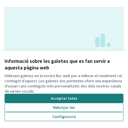
Pipican con agility
Acceptada
Informació sobre les galetes que es fan servir a
Soniaa Prados Carmona
Espai per mascotes
0
1
aquesta pàgina web
Utilitzem galetes en el nostre lloc web per a millorar el rendiment i el
contingut d'aquest. Les galetes ens permeten oferir una experiència
d'usuari i uns continguts més personalitzats des dels nostres canals
de xarxes socials.
Acceptar totes
Rebutjar-les
Configuració