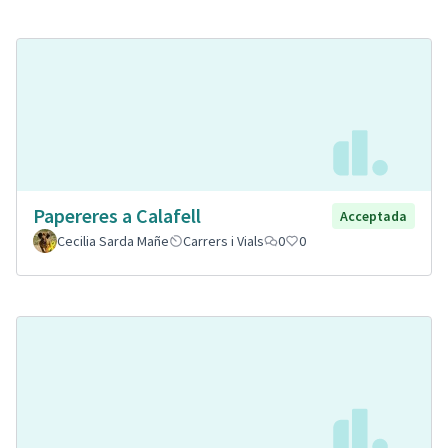
Papereres a Calafell
Acceptada
Cecilia Sarda Mañe
Carrers i Vials
0
0