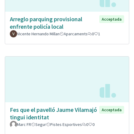
Arreglo parquing provisional
Acceptada
enfrente policía local
Vicente Hernando Millan
Aparcaments
0
1
Fes que el pavelló Jaume Vilamajó
Acceptada
tingui identitat
Marc FR
Segur
Pistes Esportives
0
0