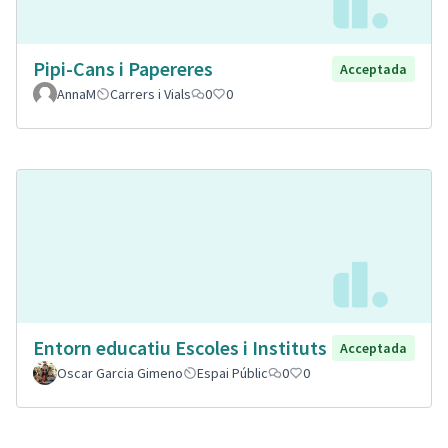
Pipi-Cans i Papereres
Acceptada
AnnaM
Carrers i Vials
0
0
Entorn educatiu Escoles i Instituts
Acceptada
Oscar Garcia Gimeno
Espai Públic
0
0