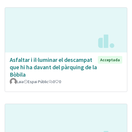
Asfaltar i il·luminar el descampat
Acceptada
que hi ha davant del pàrquing de la
Bòbila
Laia
Espai Públic
0
0