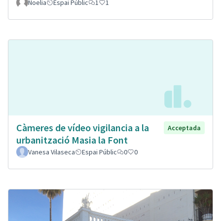
Noelia
Espai Públic
1
1
Càmeres de vídeo vigilancia a la
Acceptada
urbanització Masia la Font
Vanesa Vilaseca
Espai Públic
0
0