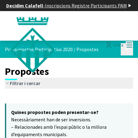
Decidim Calafell
-
Inscripcions Registre Participants PAM
Menú
Entra
Menú p
Pressupostos Participatius 2020
/
Propostes
Propostes
Filtrar i cercar
Saltar el mapa
Leaflet
|
©
HERE maps
16
El següent element és un mapa que presenta els components d'aq
+
Quines propostes poden presentar-se?
−
Necessàriament han de ser inversions.
– Relacionades amb l’espai públic o la millora
d’equipaments municipals.