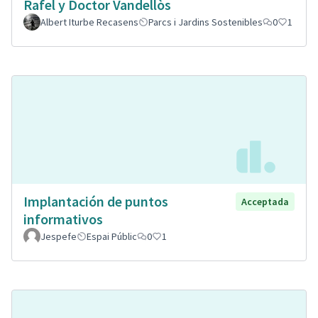
Rafel y Doctor Vandellòs
Albert Iturbe Recasens
Parcs i Jardins Sostenibles
0
1
Implantación de puntos
Acceptada
informativos
Jespefe
Espai Públic
0
1