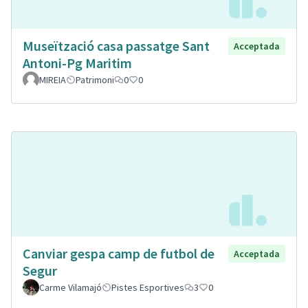
Museïtzació casa passatge Sant
Acceptada
Antoni-Pg Maritim
MIREIA
Patrimoni
0
0
Canviar gespa camp de futbol de
Acceptada
Segur
Carme Vilamajó
Pistes Esportives
3
0