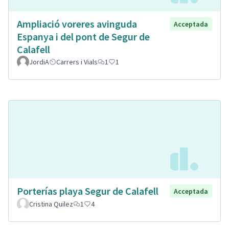
Ampliació voreres avinguda
Acceptada
Espanya i del pont de Segur de
Calafell
JordiA
Carrers i Vials
1
1
Porterías playa Segur de Calafell
Acceptada
Cristina Quilez
1
4