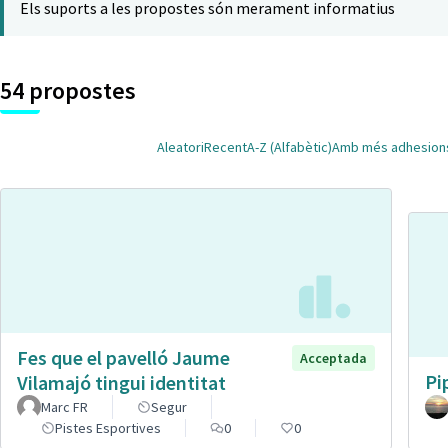
Els suports a les propostes són merament informatius
54 propostes
Aleatori
Recent
A-Z (Alfabètic)
Amb més adhesion
Fes que el pavelló Jaume
Acceptada
Pi
Vilamajó tingui identitat
Marc FR
Segur
Pistes Esportives
0
0