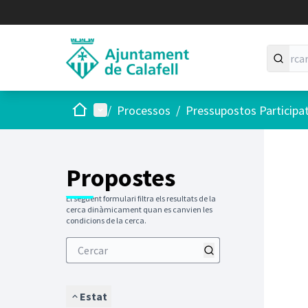
Inici
Menú principal
/
Processos
/
Pressupostos Participa
Saltar
El següen
+
−
Propostes
El següent formulari filtra els resultats de la
cerca dinàmicament quan es canvien les
condicions de la cerca.
Estat