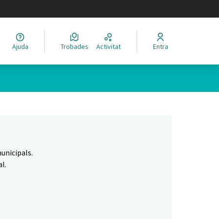
legir el idioma
Ajuda
Trobades
Activitat
Entra
Leaflet
|
©
HERE maps
 com a punts al mapa. L'element es pot fer servir amb un lector 
unicipals.
l.
.