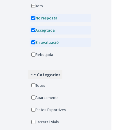
Tots
No resposta
Acceptada
En avaluació
Rebutjada
~ Categories
Totes
Aparcaments
Pistes Esportives
Carrers i Vials