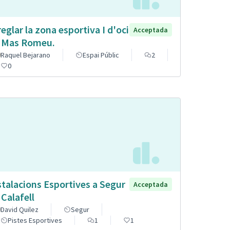
reglar la zona esportiva I d'oci
Acceptada
 Mas Romeu.
Raquel Bejarano
Espai Públic
2
0
stalacions Esportives a Segur
Acceptada
 Calafell
David Quilez
Segur
Pistes Esportives
1
1