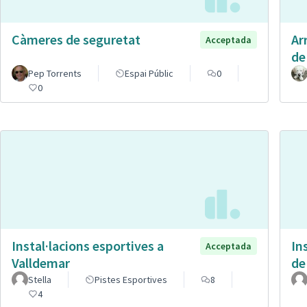
Càmeres de seguretat
Ar
Acceptada
de
Pep Torrents
Espai Públic
0
0
Instal·lacions esportives a
In
Acceptada
Valldemar
de
Stella
Pistes Esportives
8
4