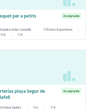
squet per a petits
Acceptada
Sandra Soler Castells
Pistes Esportives
0
0
rterías playa Segur de
Acceptada
lafell
Cristina Quilez
1
4