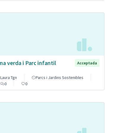
na verda i Parc infantil
Acceptada
Laura Tgn
Parcs i Jardins Sostenibles
0
0