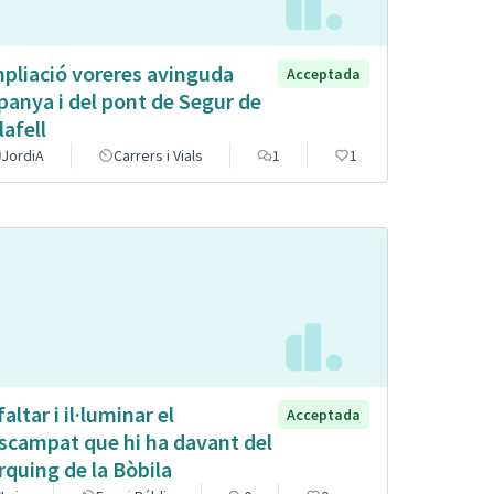
pliació voreres avinguda
Acceptada
panya i del pont de Segur de
lafell
JordiA
Carrers i Vials
1
1
altar i il·luminar el
Acceptada
scampat que hi ha davant del
rquing de la Bòbila