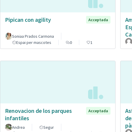
Pipican con agility
Am
Acceptada
Es
Ca
Soniaa Prados Carmona
Espai per mascotes
0
1
Renovacion de los parques
Asf
Acceptada
infantiles
de
pà
Andrea
Segur