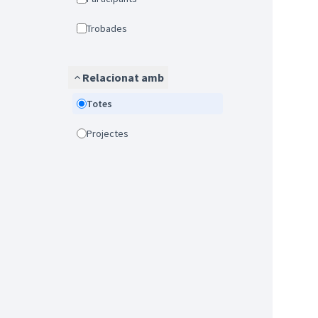
Trobades
Relacionat amb
Totes
Projectes