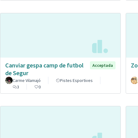
Canviar gespa camp de futbol
Zo
Acceptada
de Segur
Carme Vilamajó
Pistes Esportives
3
0