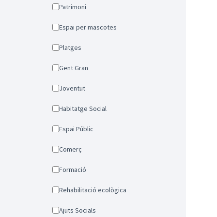
Patrimoni
Espai per mascotes
Platges
Gent Gran
Joventut
Habitatge Social
Espai Públic
Comerç
Formació
Rehabilitació ecològica
Ajuts Socials