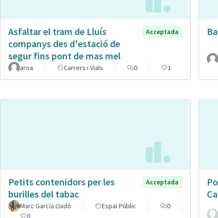
Asfaltar el tram de Lluís
Ba
Acceptada
companys des d'estació de
segur fins pont de mas mel
aroa
Carrers i Vials
0
1
Petits contenidors per les
Po
Acceptada
burilles del tabac
Ca
Marc García Lladó
Espai Públic
0
0