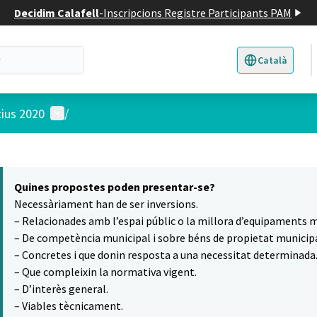
Decidim Calafell
-
Inscripcions Registre Participants PAM
Català
Triar la llengua
E
Menú d'usuari
tius 2020
/
 el mapa
5
t element és un mapa que presenta els components d'aquesta pàgina
Quines propostes poden presentar-se?
Necessàriament han de ser inversions.
– Relacionades amb l’espai públic o la millora d’equipaments m
– De competència municipal i sobre béns de propietat municipa
– Concretes i que donin resposta a una necessitat determinada
– Que compleixin la normativa vigent.
– D’interès general.
– Viables tècnicament.