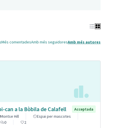
s
Més comentades
Amb més seguidores
Amb més autores
pi-can a la Bòbila de Calafell
Acceptada
Montse Hill
Espai per mascotes
0
2