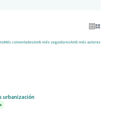
ns
Més comentades
Amb més seguidores
Amb més autores
as urbanización
a