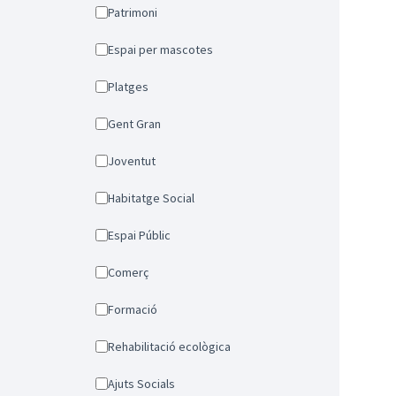
Patrimoni
Espai per mascotes
Platges
Gent Gran
Joventut
Habitatge Social
Espai Públic
Comerç
Formació
Rehabilitació ecològica
Ajuts Socials