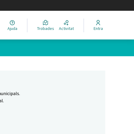
legir el idioma
Ajuda
Trobades
Activitat
Entra
Leaflet
|
©
HERE maps
 com a punts al mapa. L'element es pot fer servir amb un lector 
unicipals.
l.
.