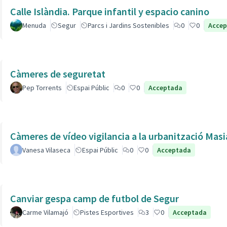
Calle Islàndia. Parque infantil y espacio canino
Menuda
Segur
Parcs i Jardins Sostenibles
0
0
Acce
Càmeres de seguretat
Pep Torrents
Espai Públic
0
0
Acceptada
Càmeres de vídeo vigilancia a la urbanització Masi
Vanesa Vilaseca
Espai Públic
0
0
Acceptada
Canviar gespa camp de futbol de Segur
Carme Vilamajó
Pistes Esportives
3
0
Acceptada