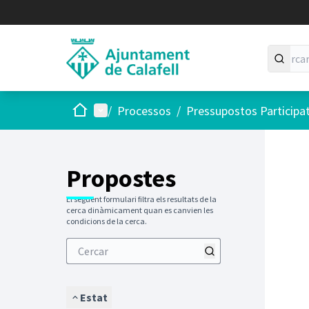
Inici
Menú principal
/
Processos
/
Pressupostos Participa
Saltar
El següen
+
−
Propostes
El següent formulari filtra els resultats de la
cerca dinàmicament quan es canvien les
condicions de la cerca.
Estat