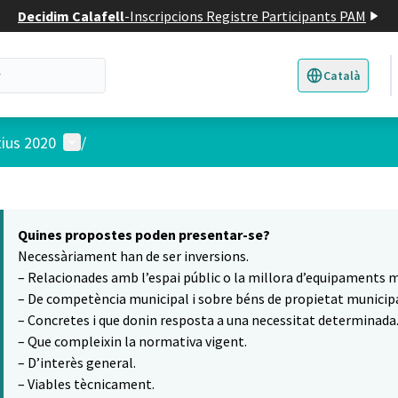
Decidim Calafell
-
Inscripcions Registre Participants PAM
Català
Triar la llengua
E
Menú d'usuari
tius 2020
/
 el mapa
7
t element és un mapa que presenta els components d'aquesta pàgina
Quines propostes poden presentar-se?
Necessàriament han de ser inversions.
– Relacionades amb l’espai públic o la millora d’equipaments m
– De competència municipal i sobre béns de propietat municipa
– Concretes i que donin resposta a una necessitat determinada
– Que compleixin la normativa vigent.
– D’interès general.
– Viables tècnicament.