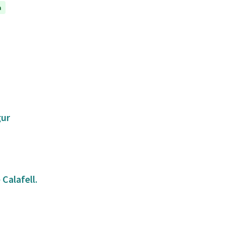
a
gur
Calafell.