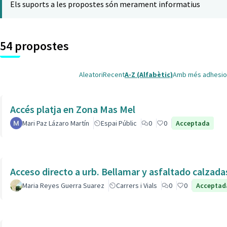
Els suports a les propostes són merament informatius
54 propostes
Aleatori
Recent
A-Z (Alfabètic)
Amb més adhesio
Accés platja en Zona Mas Mel
Mari Paz Lázaro Martín
Espai Públic
0
0
Acceptada
Acceso directo a urb. Bellamar y asfaltado calzad
Maria Reyes Guerra Suarez
Carrers i Vials
0
0
Acceptad