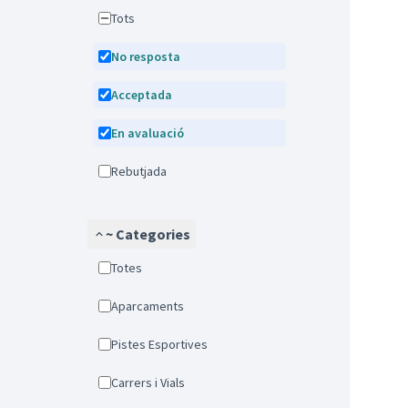
Tots
No resposta
Acceptada
En avaluació
Rebutjada
~ Categories
Totes
Aparcaments
Pistes Esportives
Carrers i Vials