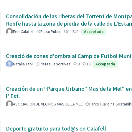
Consolidación de las riberas del Torrent de Montpaó
Renfe hasta la zona de piedra de la calle de L’Estan
FemCalafell
Espai Públic
1
1
Acceptada
Creació de zones d'ombra al Camp de Futbol Munic
Natalia Tabi
Pistes Esportives
0
10
Acceptada
Creación de un “Parque Urbano” Mas de la Mel" entre
l' Est.
ASOCIACION DE VECINOS MAS DE LA MEL
Parcs i Jardins Sostenib
Deporte gratuito para tod@s en Calafell