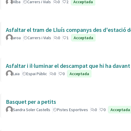
Alba
Carrers i Vials
0
2
Acceptada
Asfaltar el tram de Lluís companys des d'estació 
aroa
Carrers i Vials
0
1
Acceptada
Asfaltar i il·luminar el descampat que hi ha davant
Laia
Espai Públic
0
0
Acceptada
Basquet per a petits
Sandra Soler Castells
Pistes Esportives
0
0
Acceptada