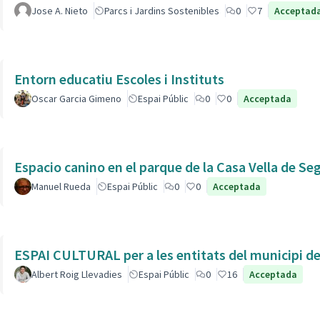
Jose A. Nieto
Parcs i Jardins Sostenibles
0
7
Acceptad
Entorn educatiu Escoles i Instituts
Oscar Garcia Gimeno
Espai Públic
0
0
Acceptada
Espacio canino en el parque de la Casa Vella de Se
Manuel Rueda
Espai Públic
0
0
Acceptada
ESPAI CULTURAL per a les entitats del municipi de 
Albert Roig Llevadies
Espai Públic
0
16
Acceptada