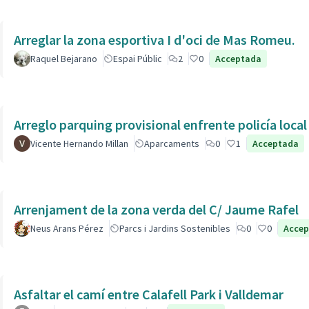
Arreglar la zona esportiva I d'oci de Mas Romeu.
Raquel Bejarano
Espai Públic
2
0
Acceptada
Arreglo parquing provisional enfrente policía local
Vicente Hernando Millan
Aparcaments
0
1
Acceptada
Arrenjament de la zona verda del C/ Jaume Rafel
Neus Arans Pérez
Parcs i Jardins Sostenibles
0
0
Acce
Asfaltar el camí entre Calafell Park i Valldemar