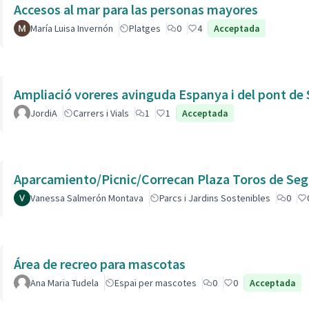
Accesos al mar para las personas mayores
María Luisa Invernón
Platges
0
4
Acceptada
Ampliació voreres avinguda Espanya i del pont de 
JordiA
Carrers i Vials
1
1
Acceptada
Aparcamiento/Picnic/Correcan Plaza Toros de Seg
Vanessa Salmerón Montava
Parcs i Jardins Sostenibles
0
Área de recreo para mascotas
Ana Maria Tudela
Espai per mascotes
0
0
Acceptada