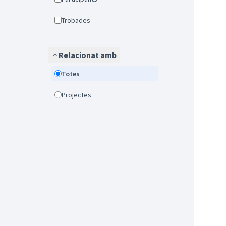
Trobades
Relacionat amb
Totes
Projectes