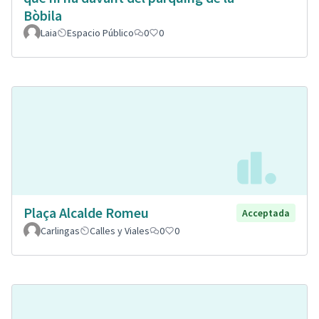
Bòbila
Laia
Espacio Público
0
0
Plaça Alcalde Romeu
Acceptada
Carlingas
Calles y Viales
0
0