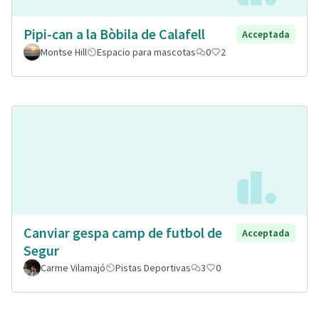
Pipi-can a la Bòbila de Calafell
Acceptada
Montse Hill
Espacio para mascotas
0
2
Canviar gespa camp de futbol de
Acceptada
Segur
Carme Vilamajó
Pistas Deportivas
3
0