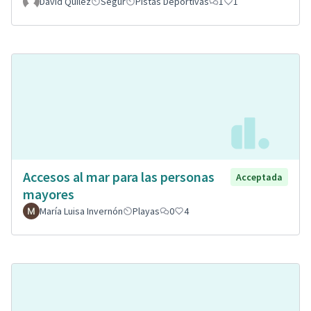
David Quilez
Segur
Pistas Deportivas
1
1
Accesos al mar para las personas
Acceptada
mayores
María Luisa Invernón
Playas
0
4