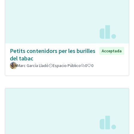
Petits contenidors per les burilles
Acceptada
del tabac
Marc García Lladó
Espacio Público
0
0