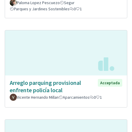
Paloma Lopez Pescuezo
Segur
Parques y Jardines Sostenibles
0
1
Arreglo parquing provisional
Acceptada
enfrente policía local
Vicente Hernando Millan
Aparcamientos
0
1