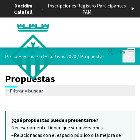
Decidim
Inscripciones Registro Participantes
-
Calafell
PAM
Menú
Entra
Menú p
Presupuestos Participativos 2020
/
Propuestas
Propuestas
Filtrar y buscar
Saltar el mapa
Leaflet
|
©
HERE maps
5
El siguiente elemento es un mapa que presenta los componentes 
+
¿Qué propuestas pueden presentarse?
−
Necesariamente tienen que ser inversiones.
–Relacionadas con el espacio público o la mejora de