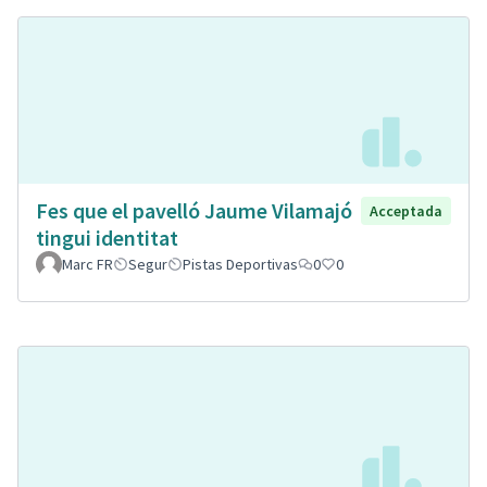
Fes que el pavelló Jaume Vilamajó
Acceptada
tingui identitat
Marc FR
Segur
Pistas Deportivas
0
0