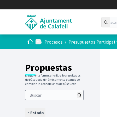
Inicio
Menú principal
/
Procesos
/
Presupuestos Participat
Saltar
El siguie
+
−
Propuestas
El siguiente formulario filtra los resultados
de búsqueda dinámicamente cuando se
cambian las condiciones de búsqueda.
Estado