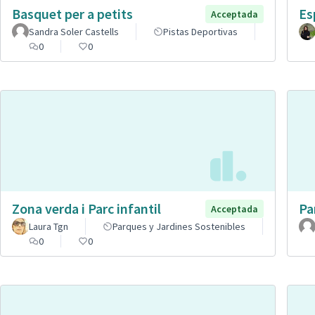
Basquet per a petits
Es
Acceptada
Sandra Soler Castells
Pistas Deportivas
0
0
Zona verda i Parc infantil
Pa
Acceptada
Laura Tgn
Parques y Jardines Sostenibles
0
0