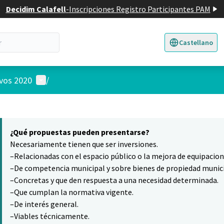
Decidim Calafell
-
Inscripciones Registro Participantes PAM
Castellano
Triar la llengua
E
Menú de usuario
ivos 2020
/
 el mapa
10
nte elemento es un mapa que presenta los componentes de esta pág
¿Qué propuestas pueden presentarse?
Necesariamente tienen que ser inversiones.
–Relacionadas con el espacio público o la mejora de equipacio
–De competencia municipal y sobre bienes de propiedad munici
–Concretas y que den respuesta a una necesidad determinada.
–Que cumplan la normativa vigente.
–De interés general.
–Viables técnicamente.