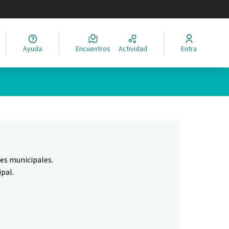
legir el idioma
Ayuda
Encuentros
Actividad
Entra
Leaflet
|
©
HERE maps
ina como puntos en el mapa. El elemento se puede utilizar con un 
nes municipales.
pal.