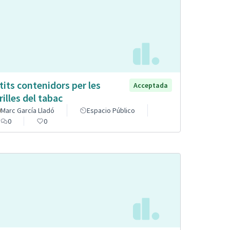
tits contenidors per les
Acceptada
rilles del tabac
Marc García Lladó
Espacio Público
0
0