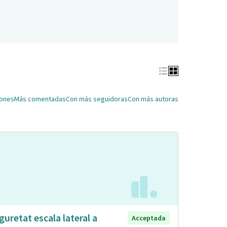
iones
Más comentadas
Con más seguidoras
Con más autoras
guretat escala lateral a
Acceptada