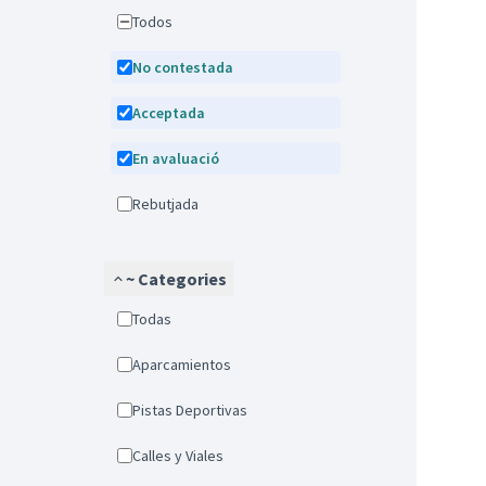
Todos
No contestada
Acceptada
En avaluació
Rebutjada
~ Categories
Todas
Aparcamientos
Pistas Deportivas
Calles y Viales