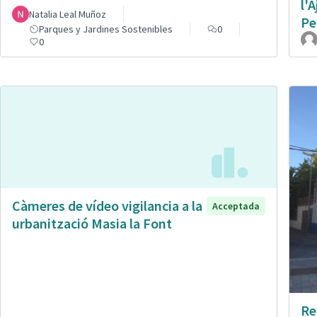
l'
Natalia Leal Muñoz
Pe
Parques y Jardines Sostenibles
0
0
Càmeres de vídeo vigilancia a la
Acceptada
urbanització Masia la Font
Re