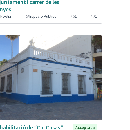
Ajuntament i carrer de les
nyes
Noelia
Espacio Público
1
1
habilitació de “Cal Casas”
Acceptada