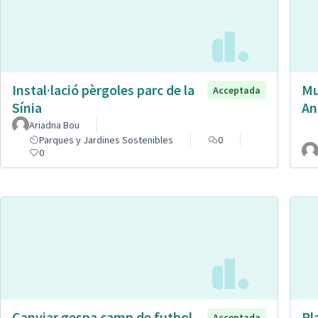
Instal·lació pèrgoles parc de la
Mu
Acceptada
Sínia
An
Ariadna Bou
Parques y Jardines Sostenibles
0
0
Canviar gespa camp de futbol
Pl
Acceptada