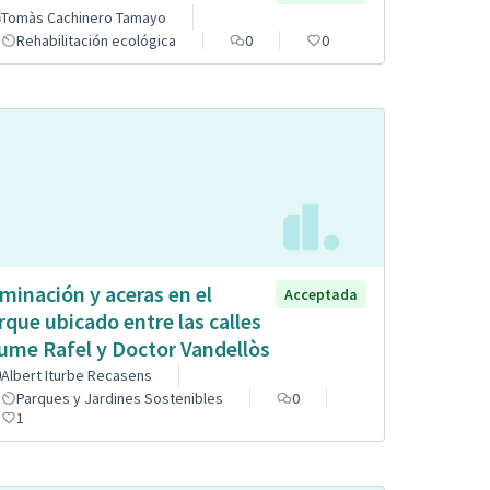
Tomàs Cachinero Tamayo
Rehabilitación ecológica
0
0
uminación y aceras en el
Acceptada
rque ubicado entre las calles
ume Rafel y Doctor Vandellòs
Albert Iturbe Recasens
Parques y Jardines Sostenibles
0
1