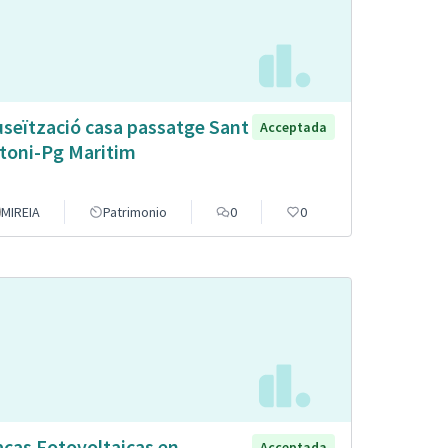
seïtzació casa passatge Sant
Acceptada
toni-Pg Maritim
MIREIA
Patrimonio
0
0
acas Fotovoltaicas en
Acceptada