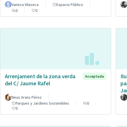
Vanesa Vilaseca
Espacio Público
0
0
Arrenjament de la zona verda
Il
Acceptada
del C/ Jaume Rafel
pa
Ja
Neus Arans Pérez
Parques y Jardines Sostenibles
0
0