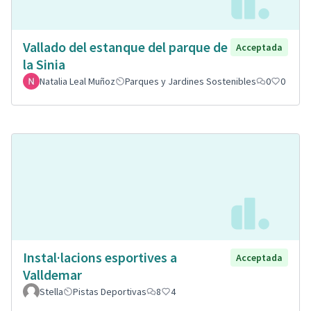
Vallado del estanque del parque de
Acceptada
la Sinia
Natalia Leal Muñoz
Parques y Jardines Sostenibles
0
0
Instal·lacions esportives a
Acceptada
Valldemar
Stella
Pistas Deportivas
8
4