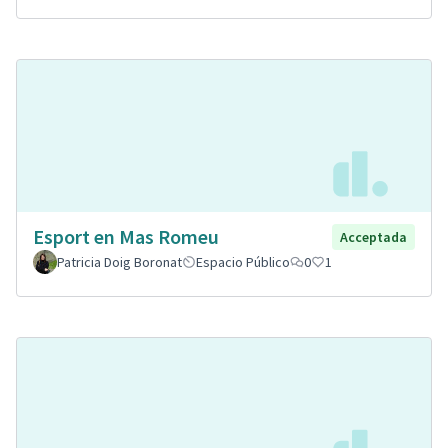
Esport en Mas Romeu
Acceptada
Patricia Doig Boronat
Espacio Público
0
1