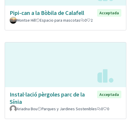
Pipi-can a la Bòbila de Calafell
Acceptada
Montse Hill
Espacio para mascotas
0
2
Instal·lació pèrgoles parc de la
Acceptada
Sínia
Ariadna Bou
Parques y Jardines Sostenibles
0
0