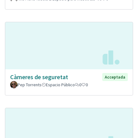
Càmeres de seguretat
Acceptada
Pep Torrents
Espacio Público
0
0