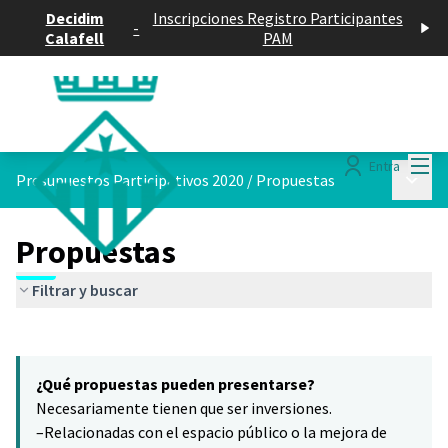
Decidim
Inscripciones Registro Participantes
-
Calafell
PAM
Menú
Entra
Menú p
Presupuestos Participativos 2020
/
Propuestas
Propuestas
Filtrar y buscar
Saltar el mapa
Leaflet
|
©
HERE maps
8
El siguiente elemento es un mapa que presenta los componentes 
+
¿Qué propuestas pueden presentarse?
−
Necesariamente tienen que ser inversiones.
–Relacionadas con el espacio público o la mejora de