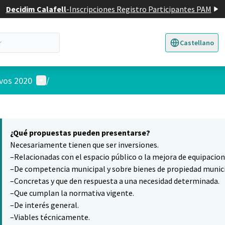
Decidim Calafell
-
Inscripciones Registro Participantes PAM
Castellano
Triar la llengua
E
Menú de usuario
ivos 2020
/
 el mapa
8
nte elemento es un mapa que presenta los componentes de esta pág
¿Qué propuestas pueden presentarse?
Necesariamente tienen que ser inversiones.
–Relacionadas con el espacio público o la mejora de equipacio
–De competencia municipal y sobre bienes de propiedad munici
–Concretas y que den respuesta a una necesidad determinada.
–Que cumplan la normativa vigente.
–De interés general.
–Viables técnicamente.