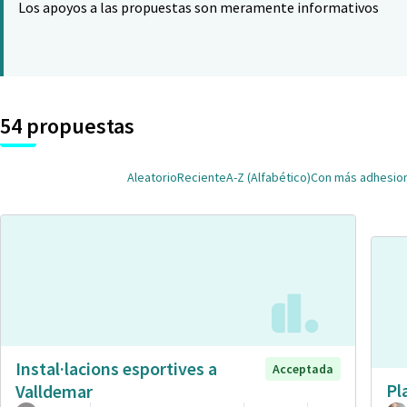
Los apoyos a las propuestas son meramente informativos
54 propuestas
Aleatorio
Reciente
A-Z (Alfabético)
Con más adhesio
Instal·lacions esportives a
Acceptada
Pl
Valldemar