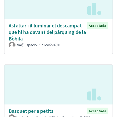
Asfaltar i il·luminar el descampat
Acceptada
que hi ha davant del pàrquing de la
Bòbila
Laia
Espacio Público
0
0
Basquet per a petits
Acceptada