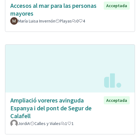
Accesos al mar para las personas
Acceptada
mayores
María Luisa Invernón
Playas
0
4
Ampliació voreres avinguda
Acceptada
Espanya i del pont de Segur de
Calafell
JordiA
Calles y Viales
1
1