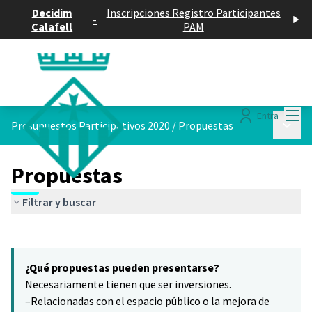
Decidim
Inscripciones Registro Participantes
-
Calafell
PAM
Menú
Entra
Menú p
Presupuestos Participativos 2020
/
Propuestas
Propuestas
Filtrar y buscar
Saltar el mapa
Leaflet
|
©
HERE maps
7
El siguiente elemento es un mapa que presenta los componentes 
+
¿Qué propuestas pueden presentarse?
−
Necesariamente tienen que ser inversiones.
–Relacionadas con el espacio público o la mejora de