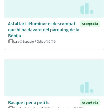
Asfaltar i il·luminar el descampat
Acceptada
que hi ha davant del pàrquing de la
Bòbila
Laia
Espacio Público
0
0
Basquet per a petits
Acceptada