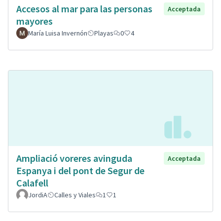
Accesos al mar para las personas
Acceptada
mayores
María Luisa Invernón
Playas
0
4
Ampliació voreres avinguda
Acceptada
Espanya i del pont de Segur de
Calafell
JordiA
Calles y Viales
1
1