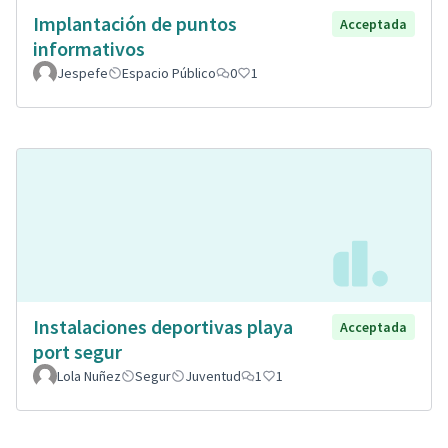
Implantación de puntos
Acceptada
informativos
Jespefe
Espacio Público
0
1
Instalaciones deportivas playa
Acceptada
port segur
Lola Nuñez
Segur
Juventud
1
1