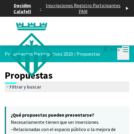
Decidim
Inscripciones Registro Participantes
-
Calafell
PAM
Menú
Entra
Menú p
Presupuestos Participativos 2020
/
Propuestas
Propuestas
Filtrar y buscar
Saltar el mapa
Leaflet
|
©
HERE maps
7
El siguiente elemento es un mapa que presenta los componentes 
+
¿Qué propuestas pueden presentarse?
−
Necesariamente tienen que ser inversiones.
–Relacionadas con el espacio público o la mejora de