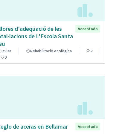
llores d'adeqüació de les
Acceptada
atal·lacions de L'Escola Santa
eu
Javier
Rehabilitació ecològica
2
0
reglo de aceras en Bellamar
Acceptada