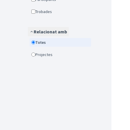
Trobades
Relacionat amb
Totes
Projectes