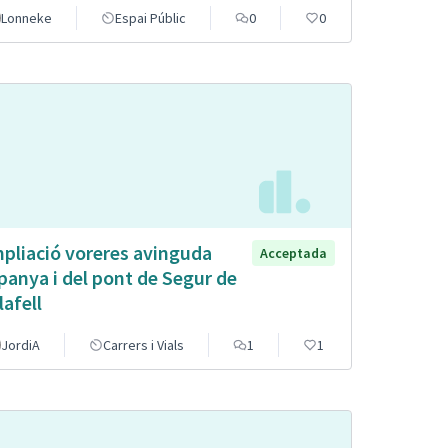
Lonneke
Espai Públic
0
0
pliació voreres avinguda
Acceptada
panya i del pont de Segur de
lafell
JordiA
Carrers i Vials
1
1