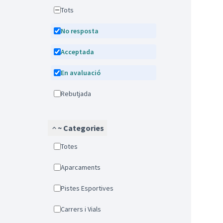
Tots
No resposta
Acceptada
En avaluació
Rebutjada
~ Categories
Totes
Aparcaments
Pistes Esportives
Carrers i Vials