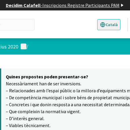
Decidim Calafell
-
Inscripcions Registre Participants PAM
Català
Triar la llengua
E
Menú d'usuari
tius 2020
/
 el mapa
8
t element és un mapa que presenta els components d'aquesta pàgina
Quines propostes poden presentar-se?
Necessàriament han de ser inversions.
– Relacionades amb l’espai públic o la millora d’equipaments m
– De competència municipal i sobre béns de propietat municipa
– Concretes i que donin resposta a una necessitat determinada
– Que compleixin la normativa vigent.
– D’interès general.
– Viables tècnicament.