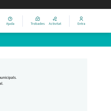
legir el idioma
Ajuda
Trobades
Activitat
Entra
Leaflet
|
©
HERE maps
 com a punts al mapa. L'element es pot fer servir amb un lector 
unicipals.
l.
.