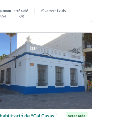
Ramon Ferré Solé
Carrers i Vials
4
0
habilitació de “Cal Casas”
Acceptada