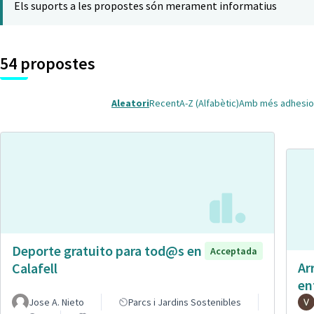
Els suports a les propostes són merament informatius
54 propostes
Aleatori
Recent
A-Z (Alfabètic)
Amb més adhesio
Deporte gratuito para tod@s en
Acceptada
Ar
Calafell
en
Jose A. Nieto
Parcs i Jardins Sostenibles