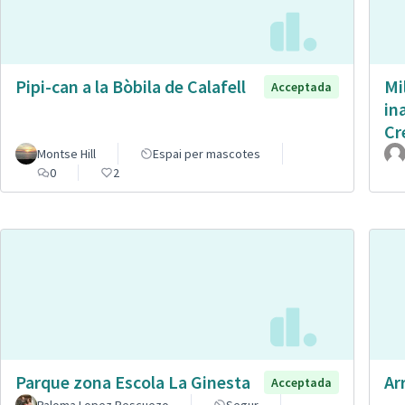
Pipi-can a la Bòbila de Calafell
Mi
Acceptada
in
Cr
Montse Hill
Espai per mascotes
0
2
Parque zona Escola La Ginesta
Ar
Acceptada