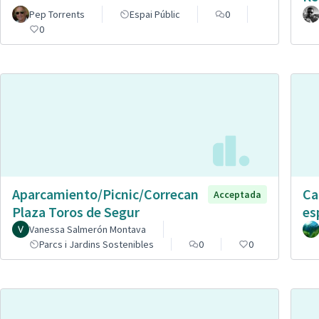
Pep Torrents
Espai Públic
0
0
Aparcamiento/Picnic/Correcan
Ca
Acceptada
Plaza Toros de Segur
es
Vanessa Salmerón Montava
Parcs i Jardins Sostenibles
0
0