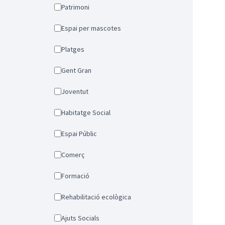
Patrimoni
Espai per mascotes
Platges
Gent Gran
Joventut
Habitatge Social
Espai Públic
Comerç
Formació
Rehabilitació ecològica
Ajuts Socials