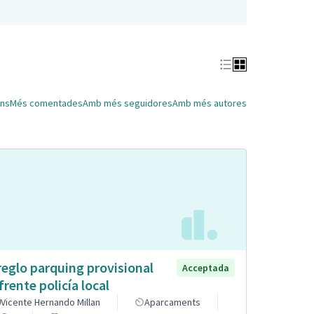
ns
Més comentades
Amb més seguidores
Amb més autores
reglo parquing provisional
Acceptada
frente policía local
Vicente Hernando Millan
Aparcaments