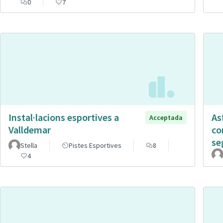
0
7
Instal·lacions esportives a
As
Acceptada
Valldemar
co
se
Stella
Pistes Esportives
8
4