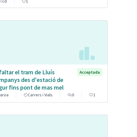
0
1
faltar el tram de Lluís
Acceptada
mpanys des d'estació de
gur fins pont de mas mel
aroa
Carrers i Vials
0
1