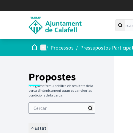
Inici
Menú principal
/
Processos
/
Pressupostos Participa
Saltar
El següen
+
−
Propostes
El següent formulari filtra els resultats de la
cerca dinàmicament quan es canvien les
condicions de la cerca.
Estat