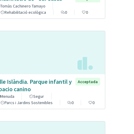
Tomàs Cachinero Tamayo
Rehabilitació ecològica
0
0
lle Islàndia. Parque infantil y
Acceptada
pacio canino
Menuda
Segur
Parcs i Jardins Sostenibles
0
0