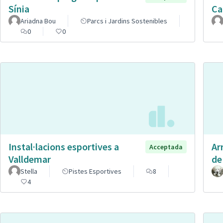
Sínia
Ca
Ariadna Bou
Parcs i Jardins Sostenibles
0
0
Instal·lacions esportives a
Ar
Acceptada
Valldemar
de
Stella
Pistes Esportives
8
4