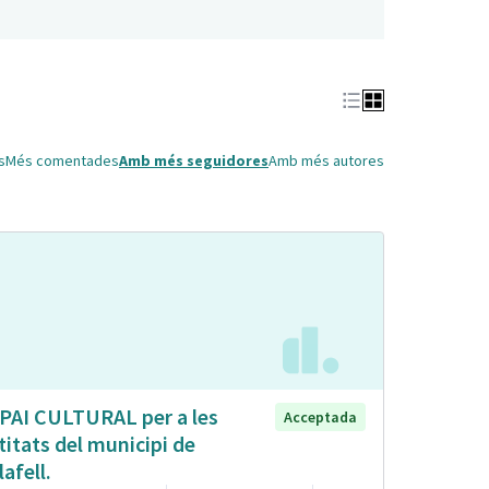
s
Més comentades
Amb més seguidores
Amb més autores
PAI CULTURAL per a les
Acceptada
titats del municipi de
lafell.