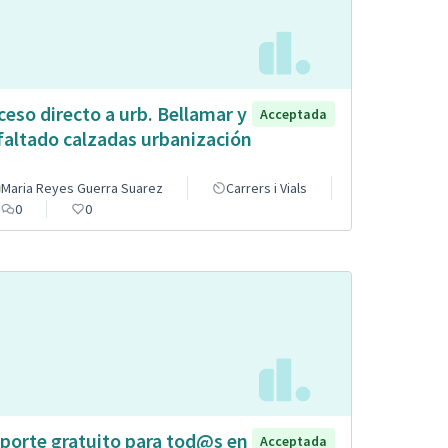
ceso directo a urb. Bellamar y
Acceptada
faltado calzadas urbanización
Maria Reyes Guerra Suarez
Carrers i Vials
0
0
porte gratuito para tod@s en
Acceptada