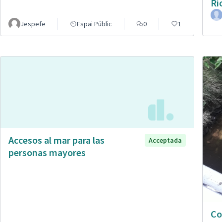
Rí
Jespefe
Espai Públic
0
1
Accesos al mar para las
Acceptada
personas mayores
Co