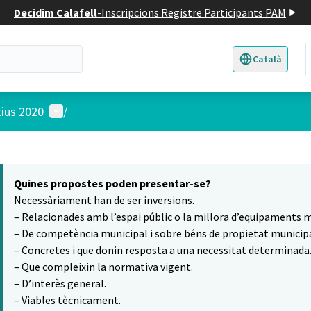
Decidim Calafell
-
Inscripcions Registre Participants PAM
Català
Triar la llengua
E
Menú d'usuari
tius 2020
/
 el mapa
5
t element és un mapa que presenta els components d'aquesta pàgina
Quines propostes poden presentar-se?
Necessàriament han de ser inversions.
– Relacionades amb l’espai públic o la millora d’equipaments m
– De competència municipal i sobre béns de propietat municipa
– Concretes i que donin resposta a una necessitat determinada
– Que compleixin la normativa vigent.
– D’interès general.
– Viables tècnicament.