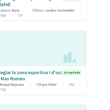
lafell
Jose A. Nieto
Parcs i Jardins Sostenibles
0
7
reglar la zona esportiva I d'oci
Acceptada
 Mas Romeu.
Raquel Bejarano
Espai Públic
2
0