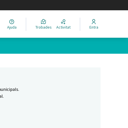
legir el idioma
Ajuda
Trobades
Activitat
Entra
Leaflet
|
©
HERE maps
 com a punts al mapa. L'element es pot fer servir amb un lector 
unicipals.
l.
.