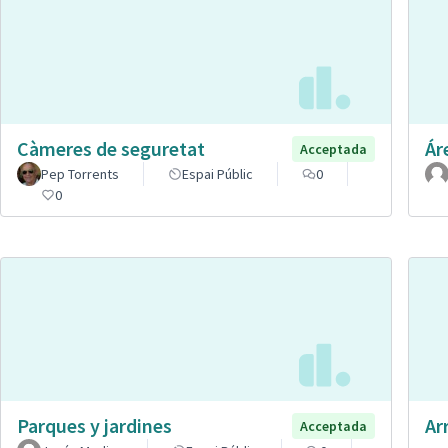
Càmeres de seguretat
Ár
Acceptada
Pep Torrents
Espai Públic
0
0
Parques y jardines
Ar
Acceptada