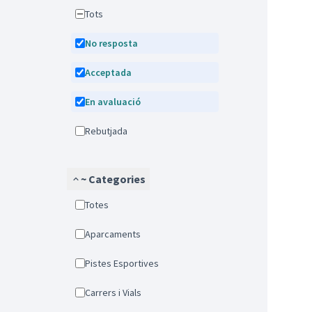
Tots
No resposta
Acceptada
En avaluació
Rebutjada
~ Categories
Totes
Aparcaments
Pistes Esportives
Carrers i Vials