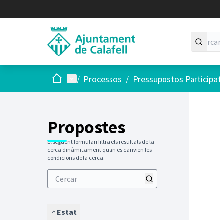
Inici
Menú principal
/
Processos
/
Pressupostos Participa
Saltar
El següen
+
−
Propostes
El següent formulari filtra els resultats de la
cerca dinàmicament quan es canvien les
condicions de la cerca.
Estat