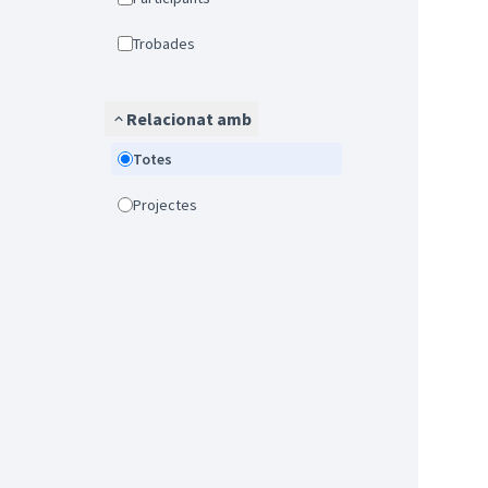
Trobades
Relacionat amb
Totes
Projectes