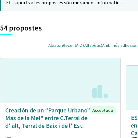
Els suports a les propostes són merament informatius
54 propostes
Aleatori
Recent
A-Z (Alfabètic)
Amb més adhesion
Creación de un “Parque Urbano”
Acceptada
ES
Mas de la Mel" entre C.Terral de
en
d' alt, Terral de Baix i de l' Est.
Ca