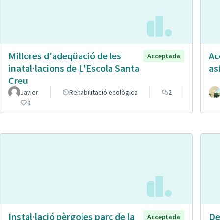
Millores d'adeqüació de les
Ac
Acceptada
inatal·lacions de L'Escola Santa
as
Creu
Javier
Rehabilitació ecològica
2
0
Instal·lació pèrgoles parc de la
De
Acceptada