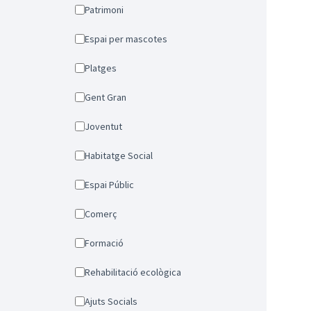
Patrimoni
Espai per mascotes
Platges
Gent Gran
Joventut
Habitatge Social
Espai Públic
Comerç
Formació
Rehabilitació ecològica
Ajuts Socials