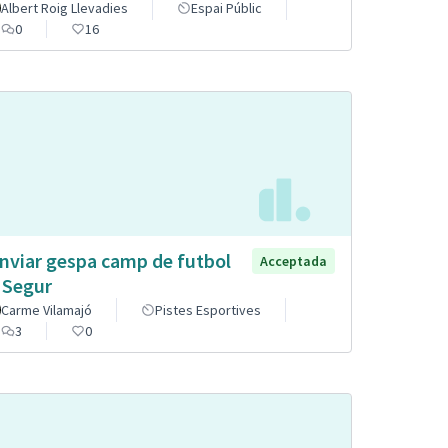
Albert Roig Llevadies
Espai Públic
0
16
nviar gespa camp de futbol
Acceptada
 Segur
Carme Vilamajó
Pistes Esportives
3
0