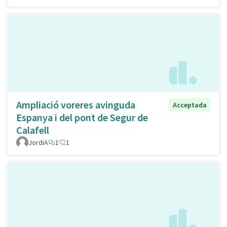
Ampliació voreres avinguda
Acceptada
Espanya i del pont de Segur de
Calafell
JordiA
1
1