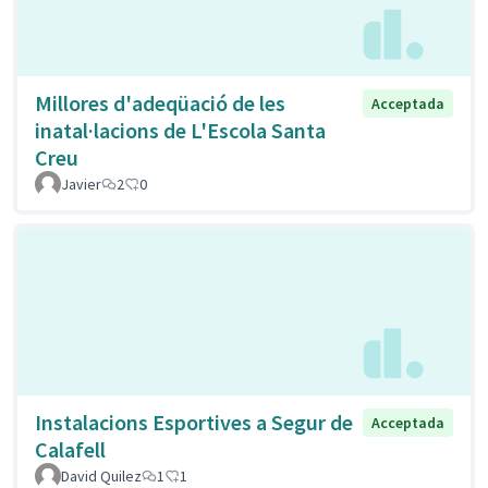
Millores d'adeqüació de les
Acceptada
inatal·lacions de L'Escola Santa
Creu
Javier
2
0
Instalacions Esportives a Segur de
Acceptada
Calafell
David Quilez
1
1