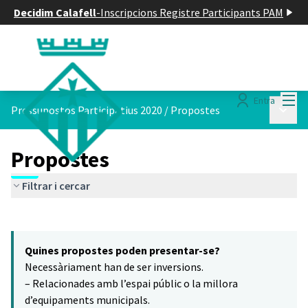
Decidim Calafell
-
Inscripcions Registre Participants PAM
Menú
Entra
Menú p
Pressupostos Participatius 2020
/
Propostes
Propostes
Filtrar i cercar
Saltar el mapa
Leaflet
|
©
HERE maps
8
El següent element és un mapa que presenta els components d'aq
+
Quines propostes poden presentar-se?
−
Necessàriament han de ser inversions.
– Relacionades amb l’espai públic o la millora
d’equipaments municipals.